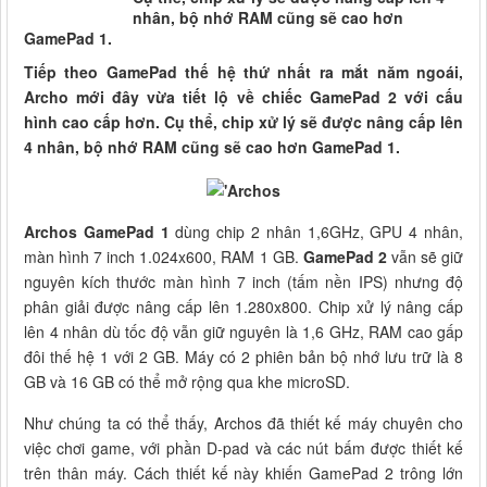
nhân, bộ nhớ RAM cũng sẽ cao hơn
GamePad 1.
Tiếp theo GamePad thế hệ thứ nhất ra mắt năm ngoái,
Archo mới đây vừa tiết lộ về chiếc GamePad 2 với cấu
hình cao cấp hơn. Cụ thể, chip xử lý sẽ được nâng cấp lên
4 nhân, bộ nhớ RAM cũng sẽ cao hơn GamePad 1.
Archos GamePad 1
dùng chip 2 nhân 1,6GHz, GPU 4 nhân,
màn hình 7 inch 1.024x600, RAM 1 GB.
GamePad 2
vẫn sẽ giữ
nguyên kích thước màn hình 7 inch (tấm nền IPS) nhưng độ
phân giải được nâng cấp lên 1.280x800. Chip xử lý nâng cấp
lên 4 nhân dù tốc độ vẫn giữ nguyên là 1,6 GHz, RAM cao gấp
đôi thế hệ 1 với 2 GB. Máy có 2 phiên bản bộ nhớ lưu trữ là 8
GB và 16 GB có thể mở rộng qua khe microSD.
Như chúng ta có thể thấy, Archos đã thiết kế máy chuyên cho
việc chơi game, với phần D-pad và các nút bấm được thiết kế
trên thân máy. Cách thiết kế này khiến GamePad 2 trông lớn