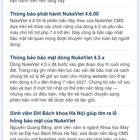
vận hành trên nền tảng này.
Thông báo phát hành NukeViet 4.6.00
NukeViet 4.6.00 là phiên bản tiếp theo của NukeViet CMS
dựa trên kế thừa các chức năng của dòng 4.5 và yêu cầu
máy chủ hỗ trợ php 7.4 trở lên. Đây cũng là bản cập nhật
bảo mật rất quan trọng được khuyến nghị cho toàn bộ người
dùng.
Thông báo bảo mật dòng NukeViet 4.5.x
Dòng NukeViet 4.5.x đã bước vào giai đoạn duy trì cuối vòng
đời. Trang này ghi nhận liên tục các vấn đề bảo mật và cách
chúng tôi xử lý để giữ an toàn cho những website còn ở lại
trên dòng 4.5.x đến tháng 7 năm 2027. Chúng tôi vẫn nỗ lực
bảo vệ bạn ở mức tốt nhất có thể trên nền tảng này —
nhưng nếu có điều kiện, hãy lên kế hoạch chuyển sang
phiên bản mới hơn để được bảo vệ tận gốc.
Sinh viên ĐH Bách khoa Hà Nội giúp tìm ra lỗ
hổng bảo mật của NukeViet
Nguyễn Quang Bằng, sinh viên năm 4 ngành Khoa học Máy
tính tại Đại học Bách Khoa Hà Nội, vừa được nền tảng CMS
mã nguồn mở NukeViet vinh danh sau khi phát hiện và báo