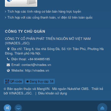
Tích hợp các tính năng cơ bản bán hàng trực tuyến
Tích hợp với các cổng thanh toán, ví điện tử trên toàn quốc
CÔNG TY CHỦ QUẢN
CÔNG TY CỔ PHẦN PHÁT TRIỂN NGUỒN MỞ VIỆT NAM
(
VINADES.,JSC
)
Địa chỉ:
Tầng 6, tòa nhà Sông Đà, Số 131 Trần Phú, Phường Hà
Đông, Thành phố Hà Nội.
Điện thoại:
+84-904885185
Email:
contact@vinades.vn
Website:
http://vinades.vn
QR-code
Đang truy cập: 58
© Bản quyền thuộc về
MangVN
.
Mã nguồn
NukeViet CMS
.
Thiết kế
bởi
VINADES.,JSC
.
|
Điều khoản sử dụng