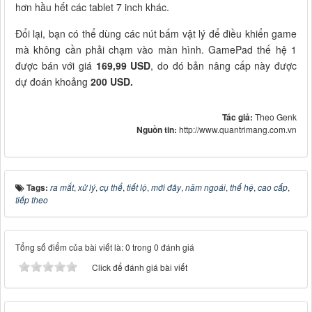
hơn hầu hết các tablet 7 inch khác.
Đổi lại, bạn có thể dùng các nút bấm vật lý để điều khiển game
mà không cần phải chạm vào màn hình. GamePad thế hệ 1
được bán với giá
169,99 USD
, do đó bản nâng cấp này được
dự đoán khoảng
200 USD.
Tác giả:
Theo Genk
Nguồn tin:
http://www.quantrimang.com.vn
Tags:
ra mắt
,
xử lý
,
cụ thể
,
tiết lộ
,
mới đây
,
năm ngoái
,
thế hệ
,
cao cấp
,
tiếp theo
Tổng số điểm của bài viết là: 0 trong 0 đánh giá
Click để đánh giá bài viết