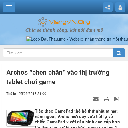
Chia sẻ thành công, kết nối đam mê
Archos "chen chân" vào thị trường
tablet chơi game
Thứ tư - 25/09/2013 21:00
Tiếp theo GamePad thế hệ thứ nhất ra mắt
năm ngoái, Archo mới đây vừa tiết lộ về
chiếc GamePad 2 với cấu hình cao cấp hơn.
Cụ thể, chip xử lý sẽ được nâng cấp lên 4