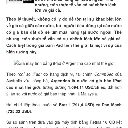
nhưng, trên thực tế vẫn có sự chênh lệch
lớn về giá cả.
Theo lý thuyết, không có lý do để tồn tại sự khác biệt lớn
về giá cả giữa các nước, bởi người tiêu dùng tại các nước
có giá bán đắt đỏ sẽ tìm mua hàng tại nước ngoài. Thế
nhưng, trên thực tế vẫn có sự chênh lệch lớn về giá cả.
Cách biệt trong giá bán iPad trên thế giới là một ví dụ của
hiện tượng này.
Theo
“chỉ số iPad”
do hãng dịch vụ tài chính
CommSec
của
Australia vừa công bố,
Argentina là nước có giá bán iPad
cao nhất thế giới,
tương đương
1.094,11 USD/chiếc
, đắt hơn
2 lần so với nước có giá bán thấp nhất là Malaysia.
Hai vị trí tiếp theo thuộc về
Brazil
(
791,4 USD
) và
Đan Mạch
(
725,32 USD
).
Sự so sánh trên dựa vào giá máy tính bảng Retina 16 GB kết