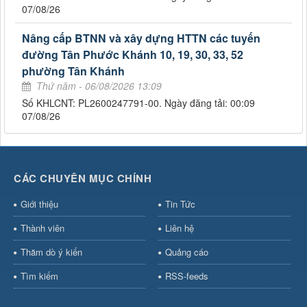
07/08/26
Nâng cấp BTNN và xây dựng HTTN các tuyến
đường Tân Phước Khánh 10, 19, 30, 33, 52
phường Tân Khánh
Thứ năm - 06/08/2026 13:09
Số KHLCNT: PL2600247791-00. Ngày đăng tải: 00:09
07/08/26
CÁC CHUYÊN MỤC CHÍNH
Giới thiệu
Tin Tức
Thành viên
Liên hệ
Thăm dò ý kiến
Quảng cáo
Tìm kiếm
RSS-feeds