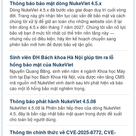
Thông báo bảo mật dòng NukeViet 4.5.x
Dòng NukeViet 4.5.x đã bước vào giai đoạn duy trì cuối vòng
đời. Trang này ghi nhận liên tục các vấn đề bảo mật và cách
chúng tôi xử lý để giữ an toàn cho những website còn ở lại
trên dòng 4.5.x đến tháng 7 năm 2027. Chúng tôi vẫn nỗ lực
bảo vệ bạn ở mức tốt nhất có thể trên nền tảng này —
nhưng nếu có điều kiện, hãy lên kế hoạch chuyển sang
phiên bản mới hơn để được bảo vệ tận gốc.
Sinh viên ĐH Bách khoa Hà Nội giúp tìm ra lỗ
hổng bảo mật của NukeViet
Nguyễn Quang Bằng, sinh viên năm 4 ngành Khoa học Máy
tính tại Đại học Bách Khoa Hà Nội, vừa được nền tảng CMS
mã nguồn mở NukeViet vinh danh sau khi phát hiện và báo
cáo một lỗ hổng bảo mật nghiêm trọng.
Thông báo phát hành NukeViet 4.5.08
NukeViet 4.5.08 là Phiên bản tiếp theo của dòng NukeViet
4.5, đây là bản cập nhật bảo mật quan trong được đề xuất
cho toàn bộ người dùng.
Thông tin chính thức về CVE-2025-8772, CVE-