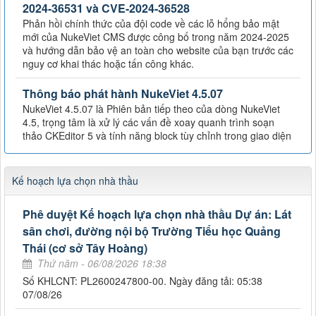
2024-36531 và CVE-2024-36528
Phản hồi chính thức của đội code về các lỗ hổng bảo mật
mới của NukeViet CMS được công bố trong năm 2024-2025
và hướng dẫn bảo vệ an toàn cho website của bạn trước các
nguy cơ khai thác hoặc tấn công khác.
Thông báo phát hành NukeViet 4.5.07
NukeViet 4.5.07 là Phiên bản tiếp theo của dòng NukeViet
4.5, trọng tâm là xử lý các vấn đề xoay quanh trình soạn
thảo CKEditor 5 và tính năng block tùy chỉnh trong giao diện
Kế hoạch lựa chọn nhà thầu
Phê duyệt Kế hoạch lựa chọn nhà thầu Dự án: Lát
sân chơi, đường nội bộ Trường Tiểu học Quảng
Thái (cơ sở Tây Hoàng)
Thứ năm - 06/08/2026 18:38
Số KHLCNT: PL2600247800-00. Ngày đăng tải: 05:38
07/08/26