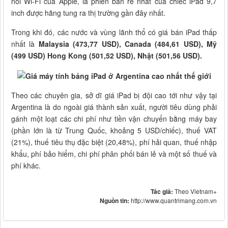
nối Wi-Fi của Apple, là phiên bản rẻ nhất của chiếc iPad 9,7
inch được hãng tung ra thị trường gần đây nhất.
Trong khi đó, các nước và vùng lãnh thổ có giá bán iPad thấp
nhất là
Malaysia (473,77 USD), Canada (484,61 USD), Mỹ
(499 USD) Hong Kong (501,52 USD), Nhật (501,56 USD).
Theo các chuyên gia, sở dĩ giá iPad bị đội cao tới như vậy tại
Argentina là do ngoài giá thành sản xuất, người tiêu dùng phải
gánh một loạt các chi phí như tiền vận chuyển bằng máy bay
(phần lớn là từ Trung Quốc, khoảng 5 USD/chiếc), thuế VAT
(21%), thuế tiêu thụ đặc biệt (20,48%), phí hải quan, thuế nhập
khẩu, phí bảo hiểm, chi phí phân phối bán lẻ và một số thuế và
phí khác.
Tác giả:
Theo Vietnam+
Nguồn tin:
http://www.quantrimang.com.vn