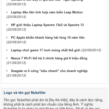
(23/09/2013)
Laptop đầu tiên tích hợp cảm biến Leap Motion
(23/09/2013)
HP giới thiệu Laptop Spectre 13x2 và Spectre 13
(22/09/2013)
PC Apple khiến khách hàng hài lòng 10 năm liền
(22/09/2013)
(22/09/2013)
Laptop chơi game 17 inch mỏng nhất thế giới
Nexus 7 Wi-Fi thế hệ 2 chính hãng giá 6 triệu đồng
(21/09/2013)
Seagate ra ổ cứng "siêu nhanh" cho doanh nghiệp
(21/09/2013)
Logo và tên gọi NukeViet
Tên gọi: NukeViet phát âm là [Nu-Ke-Việt], đây là cách đọc riêng,
không phải là cách phát âm chuẩn của tiếng Anh. Ý nghĩa:
NukeViet là từ ghép từ chữ Nuke và Việt Nam. Sở dĩ có tên gọi