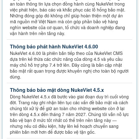
an toàn thông tin lựa chọn đồng hành cùng NukeViet trong
việc phát hiện, báo cáo và khắc phục các lỗ hổng bảo mật.
Những đóng góp đó không chỉ giúp hoàn thiện một dự án
mã nguồn mở Việt Nam mà còn góp phần bảo vệ hàng
nghìn website của cơ quan, tổ chức và doanh nghiệp đang
vận hành trên nền tảng này.
Thông báo phát hành NukeViet 4.6.00
NukeViet 4.6.00 là phiên bản tiếp theo của NukeViet CMS
dựa trên kế thừa các chức năng của dòng 4.5 và yêu cầu
máy chủ hỗ trợ php 7.4 trở lên. Đây cũng là bản cập nhật
bảo mật rất quan trọng được khuyến nghị cho toàn bộ người
dùng.
Thông báo bảo mật dòng NukeViet 4.5.x
Dòng NukeViet 4.5.x đã bước vào giai đoạn duy trì cuối vòng
đời. Trang này ghi nhận liên tục các vấn đề bảo mật và cách
chúng tôi xử lý để giữ an toàn cho những website còn ở lại
trên dòng 4.5.x đến tháng 7 năm 2027. Chúng tôi vẫn nỗ lực
bảo vệ bạn ở mức tốt nhất có thể trên nền tảng này —
nhưng nếu có điều kiện, hãy lên kế hoạch chuyển sang
phiên bản mới hơn để được bảo vệ tận gốc.