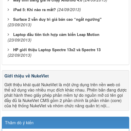
(24/09/2013)
iPad 5: Khi nào ra mắt?
Surface 2 vẫn duy trì giá bán cao “ngất ngưởng"
(23/09/2013)
Laptop đầu tiên tích hợp cảm biến Leap Motion
(23/09/2013)
HP giới thiệu Laptop Spectre 13x2 và Spectre 13
(22/09/2013)
Giới thiệu về NukeViet
Giới thiệu khái quát NukeViet là một ứng dụng trên nền web có
thể sử dụng vào nhiều mục đích khác nhau. Phiên bản đang được
phát hành theo giấy phép phần mềm tự do nguồn mở có tên gọi
đầy đủ là NukeViet CMS gồm 2 phần chính là phần nhân (core)
của hệ thống NukeViet và nhóm chức năng quản trị nội...
Thăm dò ý kiến