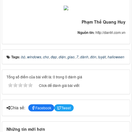
Phạm Thế Quang Huy
Nguồn tin:
http://dantri.com.vn
Tags:
bộ
,
windows
,
cho
,
đẹp
,
diện
,
giao
,
7
,
dành
,
đón
,
tuyệt
,
halloween
Tổng số điểm của bài viết là: 0 trong 0 đánh giá
Click để đánh giá bài viết
Chia sẻ:
Facebook
Tweet
Những tin mới hơn