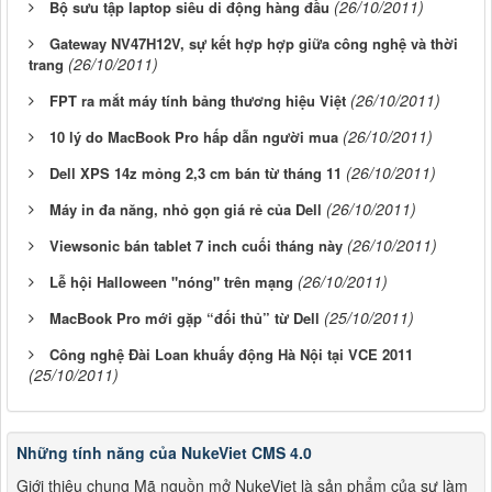
(26/10/2011)
Bộ sưu tập laptop siêu di động hàng đầu
Gateway NV47H12V, sự kết hợp hợp giữa công nghệ và thời
(26/10/2011)
trang
(26/10/2011)
FPT ra mắt máy tính bảng thương hiệu Việt
(26/10/2011)
10 lý do MacBook Pro hấp dẫn người mua
(26/10/2011)
Dell XPS 14z mỏng 2,3 cm bán từ tháng 11
(26/10/2011)
Máy in đa năng, nhỏ gọn giá rẻ của Dell
(26/10/2011)
Viewsonic bán tablet 7 inch cuối tháng này
(26/10/2011)
Lễ hội Halloween "nóng" trên mạng
(25/10/2011)
MacBook Pro mới gặp “đối thủ” từ Dell
Công nghệ Đài Loan khuấy động Hà Nội tại VCE 2011
(25/10/2011)
Những tính năng của NukeViet CMS 4.0
Giới thiệu chung Mã nguồn mở NukeViet là sản phẩm của sự làm