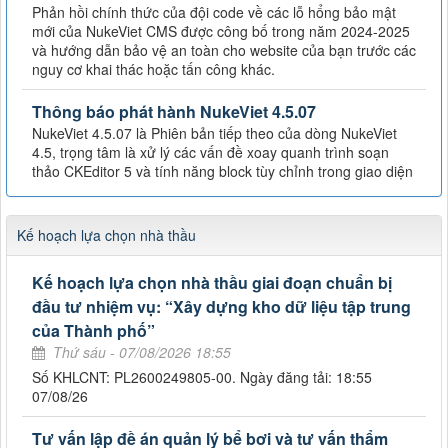
Phản hồi chính thức của đội code về các lỗ hổng bảo mật
mới của NukeViet CMS được công bố trong năm 2024-2025
và hướng dẫn bảo vệ an toàn cho website của bạn trước các
nguy cơ khai thác hoặc tấn công khác.
Thông báo phát hành NukeViet 4.5.07
NukeViet 4.5.07 là Phiên bản tiếp theo của dòng NukeViet
4.5, trọng tâm là xử lý các vấn đề xoay quanh trình soạn
thảo CKEditor 5 và tính năng block tùy chỉnh trong giao diện
Kế hoạch lựa chọn nhà thầu
Kế hoạch lựa chọn nhà thầu giai đoạn chuẩn bị
đầu tư nhiệm vụ: “Xây dựng kho dữ liệu tập trung
của Thành phố”
Thứ sáu - 07/08/2026 18:55
Số KHLCNT: PL2600249805-00. Ngày đăng tải: 18:55
07/08/26
Tư vấn lập đề án quản lý bể bơi và tư vấn thẩm