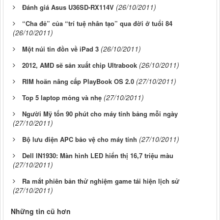
(26/10/2011)
Đánh giá Asus U36SD-RX114V
“Cha đẻ” của “trí tuệ nhân tạo” qua đời ở tuổi 84
(26/10/2011)
(26/10/2011)
Một núi tin đồn về iPad 3
(26/10/2011)
2012, AMD sẽ sản xuất chip Ultrabook
(27/10/2011)
RIM hoãn nâng cấp PlayBook OS 2.0
(27/10/2011)
Top 5 laptop mỏng và nhẹ
Người Mỹ tốn 90 phút cho máy tính bảng mỗi ngày
(27/10/2011)
(27/10/2011)
Bộ lưu điện APC bảo vệ cho máy tính
Dell IN1930: Màn hình LED hiển thị 16,7 triệu màu
(27/10/2011)
Ra mắt phiên bản thử nghiệm game tái hiện lịch sử
(27/10/2011)
Những tin cũ hơn