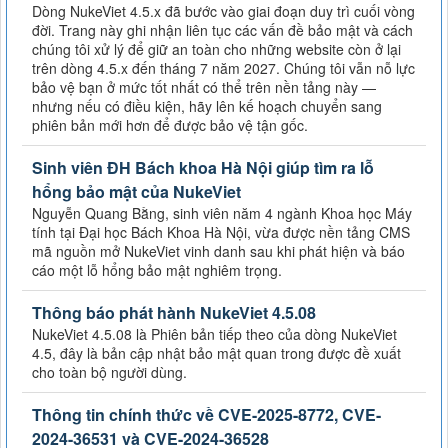
Dòng NukeViet 4.5.x đã bước vào giai đoạn duy trì cuối vòng
đời. Trang này ghi nhận liên tục các vấn đề bảo mật và cách
chúng tôi xử lý để giữ an toàn cho những website còn ở lại
trên dòng 4.5.x đến tháng 7 năm 2027. Chúng tôi vẫn nỗ lực
bảo vệ bạn ở mức tốt nhất có thể trên nền tảng này —
nhưng nếu có điều kiện, hãy lên kế hoạch chuyển sang
phiên bản mới hơn để được bảo vệ tận gốc.
Sinh viên ĐH Bách khoa Hà Nội giúp tìm ra lỗ
hổng bảo mật của NukeViet
Nguyễn Quang Bằng, sinh viên năm 4 ngành Khoa học Máy
tính tại Đại học Bách Khoa Hà Nội, vừa được nền tảng CMS
mã nguồn mở NukeViet vinh danh sau khi phát hiện và báo
cáo một lỗ hổng bảo mật nghiêm trọng.
Thông báo phát hành NukeViet 4.5.08
NukeViet 4.5.08 là Phiên bản tiếp theo của dòng NukeViet
4.5, đây là bản cập nhật bảo mật quan trong được đề xuất
cho toàn bộ người dùng.
Thông tin chính thức về CVE-2025-8772, CVE-
2024-36531 và CVE-2024-36528