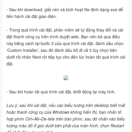
- Sau khi download, giải nén và kích hoạt file định dạng exe để
tiến hành cài đặt giao diện.
- Trong quá trình cài đặt, phần mềm sẽ tự động thay đổi và cài
đặt thanh công cụ trên trình duyệt web. Bạn nên bỏ qua điều
này bằng cách tại bước 3 của quá trình cài đặt, đánh dấu chọn
‘Custom Installer’, sau đó đánh dấu bỏ đi cả 3 tùy chọn bên
dưới rồi nhấn Next rồi tiếp tục cho đến lúc hoàn tất quá trình cài
đặt.
- Sau khi hoàn tất quá trình cài đặt, khởi động lại máy tính.
Lưu ý: sau khi cài đặt, nếu các biểu tượng trên desktop biết mất
hoặc thanh công cụ của Windows không hiển thị, bạn nhấn tổ
hợp phím Ctrl+Alt+De-lete trên bàn phím, sau đó nhấn vào biểu
tượng màu đỏ ở góc dưới bên phải của màn hình, chọn Restart