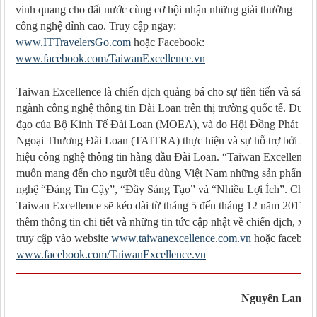
vinh quang cho đất nước cùng cơ hội nhận những giải thưởng
công nghệ đỉnh cao. Truy cập ngay:
www.ITTravelersGo.com
hoặc Facebook:
www.facebook.com/TaiwanExcellence.vn
Taiwan Excellence là chiến dịch quảng bá cho sự tiên tiến và sáng 
ngành công nghệ thông tin Đài Loan trên thị trường quốc tế. Được 
đạo của Bộ Kinh Tế Đài Loan (MOEA), và do Hội Đồng Phát Tri
Ngoại Thương Đài Loan (TAITRA) thực hiện và sự hỗ trợ bởi 26 
hiệu công nghệ thông tin hàng đầu Đài Loan. “Taiwan Excellence
muốn mang đến cho người tiêu dùng Việt Nam những sản phẩm c
nghệ “Đáng Tin Cậy”, “Đầy Sáng Tạo” và “Nhiều Lợi Ích”. Chiến
Taiwan Excellence sẽ kéo dài từ tháng 5 đến tháng 12 năm 2011, để
thêm thông tin chi tiết và những tin tức cập nhật về chiến dịch, xin 
truy cập vào website
www.taiwanexcellence.com.vn
hoặc faceboo
www.facebook.com/TaiwanExcellence.vn
Nguyên Lan