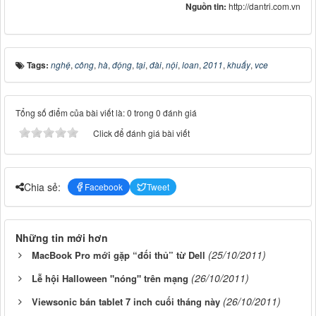
Nguồn tin:
http://dantri.com.vn
Tags:
nghệ
,
công
,
hà
,
động
,
tại
,
đài
,
nội
,
loan
,
2011
,
khuấy
,
vce
Tổng số điểm của bài viết là: 0 trong 0 đánh giá
Click để đánh giá bài viết
Chia sẻ:
Facebook
Tweet
Những tin mới hơn
(25/10/2011)
MacBook Pro mới gặp “đối thủ” từ Dell
(26/10/2011)
Lễ hội Halloween "nóng" trên mạng
(26/10/2011)
Viewsonic bán tablet 7 inch cuối tháng này