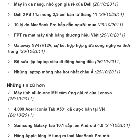
(26/10/2011)
Máy in đa năng, nhỏ gọn giá rẻ của Dell
(26/10/2011)
Dell XPS 14z mỏng 2,3 cm bán từ tháng 11
(26/10/2011)
10 lý do MacBook Pro hấp dẫn người mua
(26/10/2011)
FPT ra mắt máy tính bảng thương hiệu Việt
Gateway NV47H12V, sự kết hợp hợp giữa công nghệ và thời
(26/10/2011)
trang
(26/10/2011)
Bộ sưu tập laptop siêu di động hàng đầu
(26/10/2011)
Những laptop mỏng nhẹ hot nhất châu Á
Những tin cũ hơn
Máy tính all-in-one MH cảm ứng giá rẻ của Lenovo
(25/10/2011)
4.000 Acer Iconia Tab A501 đã được bán tại VN
(24/10/2011)
(24/10/2011)
Samsung Galaxy Tab 10.1 sắp lên Android 4.0
Hãng Apple lặng lẽ tung ra loạt MacBook Pro mới