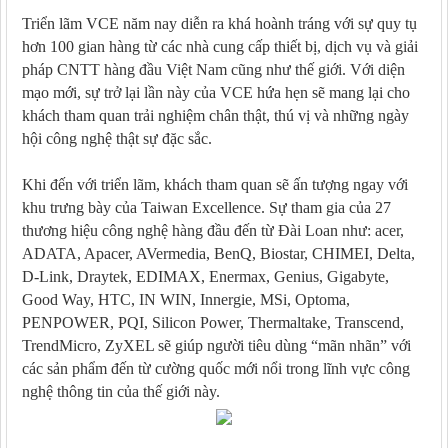
Triển lãm VCE năm nay diễn ra khá hoành tráng với sự quy tụ
hơn 100 gian hàng từ các nhà cung cấp thiết bị, dịch vụ và giải
pháp CNTT hàng đầu Việt Nam cũng như thế giới. Với diện
mạo mới, sự trở lại lần này của VCE hứa hẹn sẽ mang lại cho
khách tham quan trải nghiệm chân thật, thú vị và những ngày
hội công nghệ thật sự đặc sắc.
Khi đến với triển lãm, khách tham quan sẽ ấn tượng ngay với
khu trưng bày của Taiwan Excellence. Sự tham gia của 27
thương hiệu công nghệ hàng đầu đến từ Đài Loan như: acer,
ADATA, Apacer, AVermedia, BenQ, Biostar, CHIMEI, Delta,
D-Link, Draytek, EDIMAX, Enermax, Genius, Gigabyte,
Good Way, HTC, IN WIN, Innergie, MSi, Optoma,
PENPOWER, PQI, Silicon Power, Thermaltake, Transcend,
TrendMicro, ZyXEL sẽ giúp người tiêu dùng “mãn nhãn” với
các sản phẩm đến từ cường quốc mới nổi trong lĩnh vực công
nghệ thông tin của thế giới này.