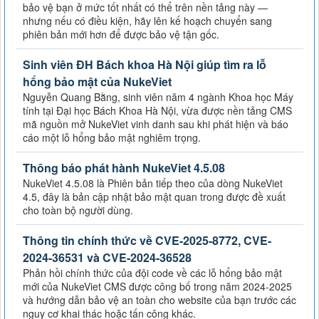
bảo vệ bạn ở mức tốt nhất có thể trên nền tảng này —
nhưng nếu có điều kiện, hãy lên kế hoạch chuyển sang
phiên bản mới hơn để được bảo vệ tận gốc.
Sinh viên ĐH Bách khoa Hà Nội giúp tìm ra lỗ
hổng bảo mật của NukeViet
Nguyễn Quang Bằng, sinh viên năm 4 ngành Khoa học Máy
tính tại Đại học Bách Khoa Hà Nội, vừa được nền tảng CMS
mã nguồn mở NukeViet vinh danh sau khi phát hiện và báo
cáo một lỗ hổng bảo mật nghiêm trọng.
Thông báo phát hành NukeViet 4.5.08
NukeViet 4.5.08 là Phiên bản tiếp theo của dòng NukeViet
4.5, đây là bản cập nhật bảo mật quan trong được đề xuất
cho toàn bộ người dùng.
Thông tin chính thức về CVE-2025-8772, CVE-
2024-36531 và CVE-2024-36528
Phản hồi chính thức của đội code về các lỗ hổng bảo mật
mới của NukeViet CMS được công bố trong năm 2024-2025
và hướng dẫn bảo vệ an toàn cho website của bạn trước các
nguy cơ khai thác hoặc tấn công khác.