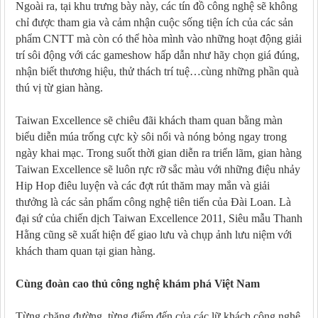
Ngoài ra, tại khu trưng bày này, các tín đồ công nghệ sẽ không
chỉ được tham gia và cảm nhận cuộc sống tiện ích của các sản
phẩm CNTT mà còn có thể hòa mình vào những hoạt động giải
trí sôi động với các gameshow hấp dẫn như hãy chọn giá đúng,
nhận biết thương hiệu, thử thách trí tuệ…cùng những phần quà
thú vị từ gian hàng.
Taiwan Excellence sẽ chiêu đãi khách tham quan bằng màn
biểu diễn múa trống cực kỳ sôi nổi và nóng bỏng ngay trong
ngày khai mạc. Trong suốt thời gian diễn ra triển lãm, gian hàng
Taiwan Excellence sẽ luôn rực rỡ sắc màu với những điệu nhảy
Hip Hop điêu luyện và các đợt rút thăm may mắn và giải
thưởng là các sản phẩm công nghệ tiên tiến của Đài Loan. Là
đại sứ của chiến dịch Taiwan Excellence 2011, Siêu mẫu Thanh
Hằng cũng sẽ xuất hiện để giao lưu và chụp ảnh lưu niệm với
khách tham quan tại gian hàng.
Cùng đoàn cao thủ công nghệ khám phá Việt Nam
Từng chặng đường, từng điểm đến của các lữ khách công nghệ