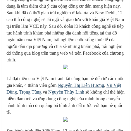
đang là tâm điểm chú ý của cộng đồng cư dân mạng hiện nay.
Sau khi đã có thời gian trải nghiệm ở Jakarta và New Dehli, 12
cao thủ công nghệ sẽ tái ngộ và giao lưu với khán giả Việt Nam
tại triển lãm VCE này. Sau đó, đoàn lữ khách công nghệ sẽ tiếp
tục hành trình khám phá những địa danh nổi tiếng tại thủ đô
ngàn năm của Việt Nam, trải nghiệm cuộc sống thực tế của
người dân địa phương và chia sẻ những khám phá, trải nghiệm
đó thông qua blog trên trang web và trên Facebook của chương
trình.
Là đại diện cho Việt Nam tranh tài cùng bạn bè đến từ các quốc
gia khác, 4 thành viên gồm
Nguyễn Thị Liên Hương
,
Vũ Việt
Dũng
,
Trọng Tùng
và
Nguyễn Thùy Linh
sẽ không chỉ thể hiện
niềm đam mê và ứng dụng công nghệ của mình trong chuyến
hành trình mà còn quảng bá hình ảnh đất nước với bạn bè quốc
tế.
Sau hành trình đến Việt Nam, 12 cao thủ công nghệ này sẽ tiếp