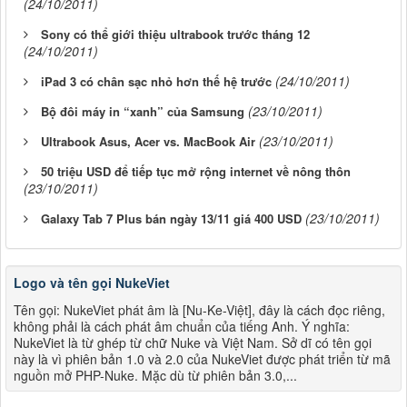
(24/10/2011)
Sony có thể giới thiệu ultrabook trước tháng 12
(24/10/2011)
(24/10/2011)
iPad 3 có chân sạc nhỏ hơn thế hệ trước
(23/10/2011)
Bộ đôi máy in “xanh” của Samsung
(23/10/2011)
Ultrabook Asus, Acer vs. MacBook Air
50 triệu USD để tiếp tục mở rộng internet về nông thôn
(23/10/2011)
(23/10/2011)
Galaxy Tab 7 Plus bán ngày 13/11 giá 400 USD
Logo và tên gọi NukeViet
Tên gọi: NukeViet phát âm là [Nu-Ke-Việt], đây là cách đọc riêng,
không phải là cách phát âm chuẩn của tiếng Anh. Ý nghĩa:
NukeViet là từ ghép từ chữ Nuke và Việt Nam. Sở dĩ có tên gọi
này là vì phiên bản 1.0 và 2.0 của NukeViet được phát triển từ mã
nguồn mở PHP-Nuke. Mặc dù từ phiên bản 3.0,...