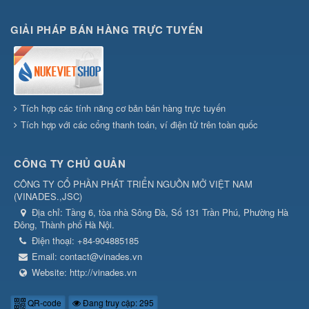
GIẢI PHÁP BÁN HÀNG TRỰC TUYẾN
Tích hợp các tính năng cơ bản bán hàng trực tuyến
Tích hợp với các cổng thanh toán, ví điện tử trên toàn quốc
CÔNG TY CHỦ QUẢN
CÔNG TY CỔ PHẦN PHÁT TRIỂN NGUỒN MỞ VIỆT NAM
(
VINADES.,JSC
)
Địa chỉ:
Tầng 6, tòa nhà Sông Đà, Số 131 Trần Phú, Phường Hà
Đông, Thành phố Hà Nội.
Điện thoại:
+84-904885185
Email:
contact@vinades.vn
Website:
http://vinades.vn
QR-code
Đang truy cập: 295