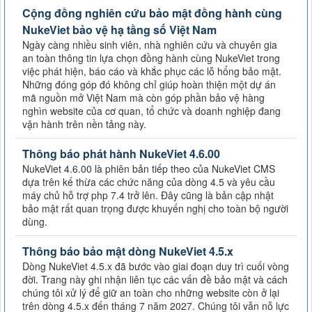
Cộng đồng nghiên cứu bảo mật đồng hành cùng
NukeViet bảo vệ hạ tầng số Việt Nam
Ngày càng nhiều sinh viên, nhà nghiên cứu và chuyên gia
an toàn thông tin lựa chọn đồng hành cùng NukeViet trong
việc phát hiện, báo cáo và khắc phục các lỗ hổng bảo mật.
Những đóng góp đó không chỉ giúp hoàn thiện một dự án
mã nguồn mở Việt Nam mà còn góp phần bảo vệ hàng
nghìn website của cơ quan, tổ chức và doanh nghiệp đang
vận hành trên nền tảng này.
Thông báo phát hành NukeViet 4.6.00
NukeViet 4.6.00 là phiên bản tiếp theo của NukeViet CMS
dựa trên kế thừa các chức năng của dòng 4.5 và yêu cầu
máy chủ hỗ trợ php 7.4 trở lên. Đây cũng là bản cập nhật
bảo mật rất quan trọng được khuyến nghị cho toàn bộ người
dùng.
Thông báo bảo mật dòng NukeViet 4.5.x
Dòng NukeViet 4.5.x đã bước vào giai đoạn duy trì cuối vòng
đời. Trang này ghi nhận liên tục các vấn đề bảo mật và cách
chúng tôi xử lý để giữ an toàn cho những website còn ở lại
trên dòng 4.5.x đến tháng 7 năm 2027. Chúng tôi vẫn nỗ lực