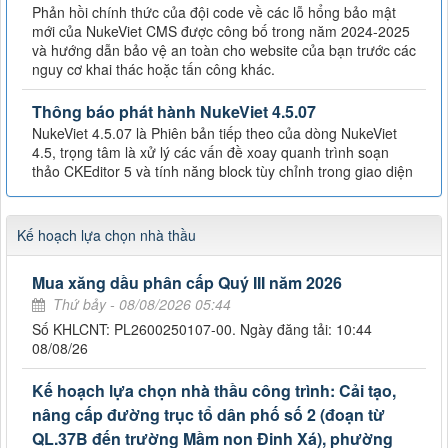
Phản hồi chính thức của đội code về các lỗ hổng bảo mật
mới của NukeViet CMS được công bố trong năm 2024-2025
và hướng dẫn bảo vệ an toàn cho website của bạn trước các
nguy cơ khai thác hoặc tấn công khác.
Thông báo phát hành NukeViet 4.5.07
NukeViet 4.5.07 là Phiên bản tiếp theo của dòng NukeViet
4.5, trọng tâm là xử lý các vấn đề xoay quanh trình soạn
thảo CKEditor 5 và tính năng block tùy chỉnh trong giao diện
Kế hoạch lựa chọn nhà thầu
Mua xăng dầu phân cấp Quý III năm 2026
Thứ bảy - 08/08/2026 05:44
Số KHLCNT: PL2600250107-00. Ngày đăng tải: 10:44
08/08/26
Kế hoạch lựa chọn nhà thầu công trình: Cải tạo,
nâng cấp đường trục tổ dân phố số 2 (đoạn từ
QL.37B đến trường Mầm non Đinh Xá), phường