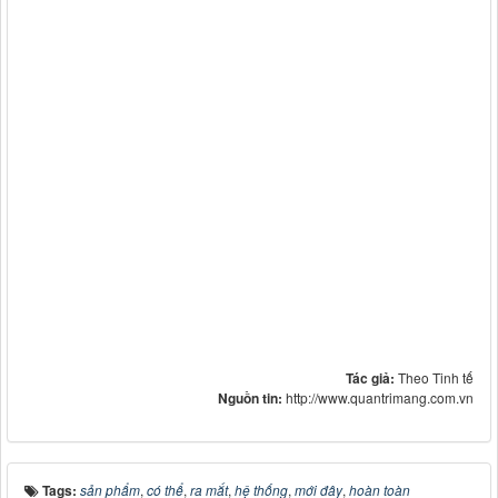
Tác giả:
Theo Tinh tế
Nguồn tin:
http://www.quantrimang.com.vn
Tags:
sản phẩm
,
có thể
,
ra mắt
,
hệ thống
,
mới đây
,
hoàn toàn