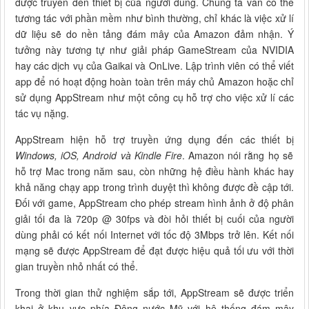
được truyền đến thiết bị của người dùng. Chúng ta vẫn có thể
tương tác với phần mềm như bình thường, chỉ khác là việc xử lí
dữ liệu sẽ do nền tảng đám mây của Amazon đảm nhận. Ý
tưởng này tương tự như giải pháp GameStream của NVIDIA
hay các dịch vụ của Gaikai và OnLive. Lập trình viên có thể viết
app để nó hoạt động hoàn toàn trên máy chủ Amazon hoặc chỉ
sử dụng AppStream như một công cụ hỗ trợ cho việc xử lí các
tác vụ nặng.
AppStream hiện hỗ trợ truyền ứng dụng đến các thiết bị
Windows, iOS, Android và Kindle Fire
. Amazon nói rằng họ sẽ
hỗ trợ Mac trong năm sau, còn những hệ điều hành khác hay
khả năng chạy app trong trình duyệt thì không được đề cập tới.
Đối với game, AppStream cho phép stream hình ảnh ở độ phân
giải tối đa là 720p @ 30fps và đòi hỏi thiết bị cuối của người
dùng phải có kết nối Internet với tốc độ 3Mbps trở lên. Kết nối
mạng sẽ được AppStream để đạt được hiệu quả tối ưu với thời
gian truyền nhỏ nhất có thể.
Trong thời gian thử nghiệm sắp tới, AppStream sẽ được triển
khai ở khu vực phía Đông nước Mỹ với hệ thống đám mây