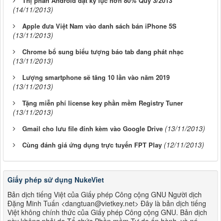
Thị phần Android đạt kỷ lục hơn 80% Qúy 3/2013
(14/11/2013)
Apple đưa Việt Nam vào danh sách bán iPhone 5S
(13/11/2013)
Chrome bổ sung biểu tượng báo tab đang phát nhạc
(13/11/2013)
Lượng smartphone sẽ tăng 10 lần vào năm 2019
(13/11/2013)
Tặng miễn phí license key phần mềm Registry Tuner
(13/11/2013)
(13/11/2013)
Gmail cho lưu file đính kèm vào Google Drive
(12/11/2013)
Cùng đánh giá ứng dụng trực tuyến FPT Play
Giấy phép sử dụng NukeViet
Bản dịch tiếng Việt của Giấy phép Công cộng GNU Người dịch
Đặng Minh Tuấn <dangtuan@vietkey.net> Đây là bản dịch tiếng
Việt không chính thức của Giấy phép Công cộng GNU. Bản dịch
này không phải do Tổ chức Phần mềm Tự do ấn hành, và nó