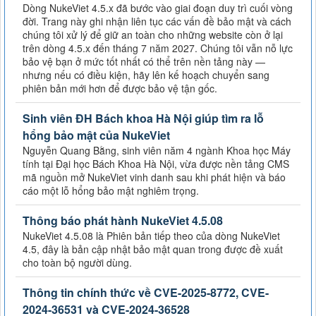
Dòng NukeViet 4.5.x đã bước vào giai đoạn duy trì cuối vòng
đời. Trang này ghi nhận liên tục các vấn đề bảo mật và cách
chúng tôi xử lý để giữ an toàn cho những website còn ở lại
trên dòng 4.5.x đến tháng 7 năm 2027. Chúng tôi vẫn nỗ lực
bảo vệ bạn ở mức tốt nhất có thể trên nền tảng này —
nhưng nếu có điều kiện, hãy lên kế hoạch chuyển sang
phiên bản mới hơn để được bảo vệ tận gốc.
Sinh viên ĐH Bách khoa Hà Nội giúp tìm ra lỗ
hổng bảo mật của NukeViet
Nguyễn Quang Bằng, sinh viên năm 4 ngành Khoa học Máy
tính tại Đại học Bách Khoa Hà Nội, vừa được nền tảng CMS
mã nguồn mở NukeViet vinh danh sau khi phát hiện và báo
cáo một lỗ hổng bảo mật nghiêm trọng.
Thông báo phát hành NukeViet 4.5.08
NukeViet 4.5.08 là Phiên bản tiếp theo của dòng NukeViet
4.5, đây là bản cập nhật bảo mật quan trong được đề xuất
cho toàn bộ người dùng.
Thông tin chính thức về CVE-2025-8772, CVE-
2024-36531 và CVE-2024-36528