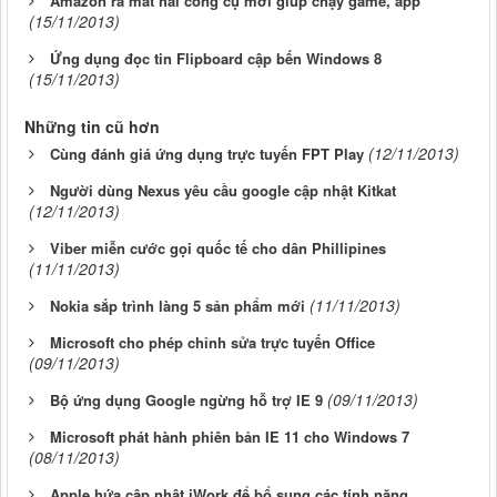
Amazon ra mắt hai công cụ mới giúp chạy game, app
(15/11/2013)
Ứng dụng đọc tin Flipboard cập bến Windows 8
(15/11/2013)
Những tin cũ hơn
(12/11/2013)
Cùng đánh giá ứng dụng trực tuyến FPT Play
Người dùng Nexus yêu cầu google cập nhật Kitkat
(12/11/2013)
Viber miễn cước gọi quốc tế cho dân Phillipines
(11/11/2013)
(11/11/2013)
Nokia sắp trình làng 5 sản phẩm mới
Microsoft cho phép chỉnh sửa trực tuyến Office
(09/11/2013)
(09/11/2013)
Bộ ứng dụng Google ngừng hỗ trợ IE 9
Microsoft phát hành phiên bản IE 11 cho Windows 7
(08/11/2013)
Apple hứa cập nhật iWork để bổ sung các tính năng