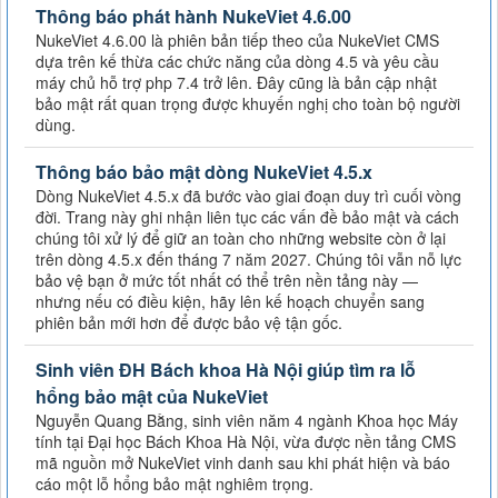
Thông báo phát hành NukeViet 4.6.00
NukeViet 4.6.00 là phiên bản tiếp theo của NukeViet CMS
dựa trên kế thừa các chức năng của dòng 4.5 và yêu cầu
máy chủ hỗ trợ php 7.4 trở lên. Đây cũng là bản cập nhật
bảo mật rất quan trọng được khuyến nghị cho toàn bộ người
dùng.
Thông báo bảo mật dòng NukeViet 4.5.x
Dòng NukeViet 4.5.x đã bước vào giai đoạn duy trì cuối vòng
đời. Trang này ghi nhận liên tục các vấn đề bảo mật và cách
chúng tôi xử lý để giữ an toàn cho những website còn ở lại
trên dòng 4.5.x đến tháng 7 năm 2027. Chúng tôi vẫn nỗ lực
bảo vệ bạn ở mức tốt nhất có thể trên nền tảng này —
nhưng nếu có điều kiện, hãy lên kế hoạch chuyển sang
phiên bản mới hơn để được bảo vệ tận gốc.
Sinh viên ĐH Bách khoa Hà Nội giúp tìm ra lỗ
hổng bảo mật của NukeViet
Nguyễn Quang Bằng, sinh viên năm 4 ngành Khoa học Máy
tính tại Đại học Bách Khoa Hà Nội, vừa được nền tảng CMS
mã nguồn mở NukeViet vinh danh sau khi phát hiện và báo
cáo một lỗ hổng bảo mật nghiêm trọng.