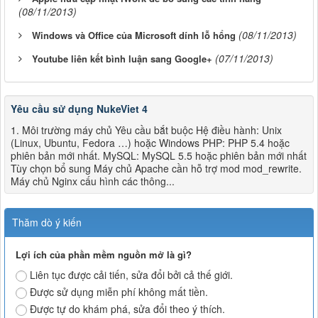
(08/11/2013)
(08/11/2013)
Windows và Office của Microsoft dính lỗ hổng
(07/11/2013)
Youtube liên kết bình luận sang Google+
Yêu cầu sử dụng NukeViet 4
1. Môi trường máy chủ Yêu cầu bắt buộc Hệ điều hành: Unix
(Linux, Ubuntu, Fedora …) hoặc Windows PHP: PHP 5.4 hoặc
phiên bản mới nhất. MySQL: MySQL 5.5 hoặc phiên bản mới nhất
Tùy chọn bổ sung Máy chủ Apache cần hỗ trợ mod mod_rewrite.
Máy chủ Nginx cấu hình các thông...
Thăm dò ý kiến
Lợi ích của phần mềm nguồn mở là gì?
Liên tục được cải tiến, sửa đổi bởi cả thế giới.
Được sử dụng miễn phí không mất tiền.
Được tự do khám phá, sửa đổi theo ý thích.