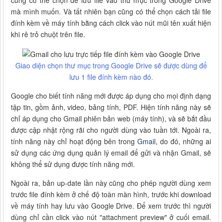
cũng có thể chọn để lưu file vào thư mục trong Google Drive
mà mình muốn. Và tất nhiên bạn cũng có thể chọn cách tải file
đính kèm về máy tính bằng cách click vào nút mũi tên xuất hiện
khi rê trỏ chuột trên file.
Giao diện chọn thư mục trong Google Drive sẽ được dùng để
lưu 1 file đính kèm nào đó.
Google cho biết tính năng mới được áp dụng cho mọi định dạng
tập tin, gồm ảnh, video, bảng tính, PDF. Hiện tính năng này sẽ
chỉ áp dụng cho Gmail phiên bản web (máy tính), và sẽ bắt đầu
được cập nhật rộng rãi cho người dùng vào tuần tới. Ngoài ra,
tính năng này chỉ hoạt động bên trong
Gmail
, do đó, những ai
sử dụng các ứng dụng quản lý email để gửi và nhận Gmail, sẽ
không thể sử dụng được tính năng mới.
Ngoài ra, bản up-date lần này cũng cho phép người dùng xem
trước file đính kèm ở chế độ toàn màn hình, trước khi download
về máy tính hay lưu vào Google Drive. Để xem trước thì người
dùng chỉ cần click vào nút "attachment preview" ở cuối email.