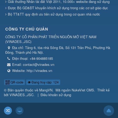
Giải thưởng Nhân tài đất Việt 2011, 10.000+ website đang sử dụng
Được Bộ GD&ĐT khuyến khích sử dụng trong các cơ sở giáo dục
Bộ TT&TT quy định ưu tiên sử dụng trong cơ quan nhà nước
CÔNG TY CHỦ QUẢN
CÔNG TY CỔ PHẦN PHÁT TRIỂN NGUỒN MỞ VIỆT NAM
(
VINADES.,JSC
)
Địa chỉ:
Tầng 6, tòa nhà Sông Đà, Số 131 Trần Phú, Phường Hà
Đông, Thành phố Hà Nội.
Điện thoại:
+84-904885185
Email:
contact@vinades.vn
Website:
http://vinades.vn
QR-code
Đang truy cập: 124
© Bản quyền thuộc về
MangVN
.
Mã nguồn
NukeViet CMS
.
Thiết kế
bởi
VINADES.,JSC
.
|
Điều khoản sử dụng