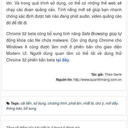
lớn. Và trong quá trình sử dụng, có thể có những thẻ web sẽ
chạy các đoạn quảng cáo. Tính năng mới sẽ giúp bạn nhanh
chóng xác định được tab nào đang phát audio, video quảng cáo
đó để tắt đi.
Chrome 32 beta cũng bổ sung tính năng
Safe Browsing
giúp tự
động khóa các file chứa malware. Còn ứng dụng Chrome cho
Windows 8 cũng được làm mới ở phiên bản cho giao diện
Modern UI. Người dùng quan tâm có thể tải về dùng thử
Chrome 32 phiên bản beta
tại đây
.
Tác giả:
Theo Genk
Nguồn tin:
http://www.quantrimang.com.vn
Tags:
cải tiến
,
sử dụng
,
chương trình
,
phát âm
,
nhất là
,
chú ý
,
mới đây
,
thông báo
,
bổ sung
Tổng số điểm của bài viết là: 0 trong 0 đánh giá