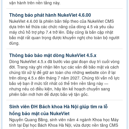
vận hành trên nền tảng này.
Thông báo phát hành NukeViet 4.6.00
NukeViet 4.6.00 là phiên bản tiếp theo của NukeViet CMS
dựa trên kế thừa các chức năng của dòng 4.5 và yêu cầu
máy chủ hỗ trợ php 7.4 trở lên. Đây cũng là bản cập nhật
bảo mật rất quan trọng được khuyến nghị cho toàn bộ người
dùng.
Thông báo bảo mật dòng NukeViet 4.5.x
Dòng NukeViet 4.5.x đã bước vào giai đoạn duy trì cuối vòng
đời. Trang này ghi nhận liên tục các vấn đề bảo mật và cách
chúng tôi xử lý để giữ an toàn cho những website còn ở lại
trên dòng 4.5.x đến tháng 7 năm 2027. Chúng tôi vẫn nỗ lực
bảo vệ bạn ở mức tốt nhất có thể trên nền tảng này —
nhưng nếu có điều kiện, hãy lên kế hoạch chuyển sang
phiên bản mới hơn để được bảo vệ tận gốc.
Sinh viên ĐH Bách khoa Hà Nội giúp tìm ra lỗ
hổng bảo mật của NukeViet
Nguyễn Quang Bằng, sinh viên năm 4 ngành Khoa học Máy
tính tại Đại học Bách Khoa Hà Nội, vừa được nền tảng CMS