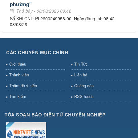
phường”
Thứ bảy - 08/08/2026 09:42
Số KHLCNT: PL2600249958-00. Ngày đăng tải: 08:42
08/08/26
CÁC CHUYÊN MỤC CHÍNH
Giới thiệu
Tin Tức
Thành viên
Liên hệ
Thăm dò ý kiến
Quảng cáo
Tìm kiếm
RSS-feeds
TÒA SOẠN BÁO ĐIỆN TỬ CHUYÊN NGHIỆP