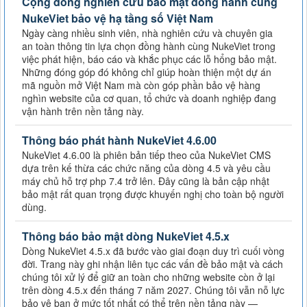
Cộng đồng nghiên cứu bảo mật đồng hành cùng
NukeViet bảo vệ hạ tầng số Việt Nam
Ngày càng nhiều sinh viên, nhà nghiên cứu và chuyên gia
an toàn thông tin lựa chọn đồng hành cùng NukeViet trong
việc phát hiện, báo cáo và khắc phục các lỗ hổng bảo mật.
Những đóng góp đó không chỉ giúp hoàn thiện một dự án
mã nguồn mở Việt Nam mà còn góp phần bảo vệ hàng
nghìn website của cơ quan, tổ chức và doanh nghiệp đang
vận hành trên nền tảng này.
Thông báo phát hành NukeViet 4.6.00
NukeViet 4.6.00 là phiên bản tiếp theo của NukeViet CMS
dựa trên kế thừa các chức năng của dòng 4.5 và yêu cầu
máy chủ hỗ trợ php 7.4 trở lên. Đây cũng là bản cập nhật
bảo mật rất quan trọng được khuyến nghị cho toàn bộ người
dùng.
Thông báo bảo mật dòng NukeViet 4.5.x
Dòng NukeViet 4.5.x đã bước vào giai đoạn duy trì cuối vòng
đời. Trang này ghi nhận liên tục các vấn đề bảo mật và cách
chúng tôi xử lý để giữ an toàn cho những website còn ở lại
trên dòng 4.5.x đến tháng 7 năm 2027. Chúng tôi vẫn nỗ lực
bảo vệ bạn ở mức tốt nhất có thể trên nền tảng này —