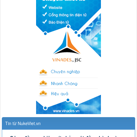
Tin từ NukeViet.vn