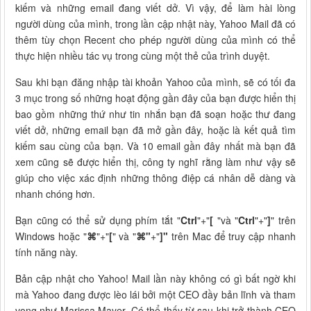
kiếm và những email đang viết dở. Vì vậy, để làm hài lòng
người dùng của mình, trong lần cập nhật này, Yahoo Mail đã có
thêm tùy chọn Recent cho phép người dùng của mình có thể
thực hiện nhiều tác vụ trong cùng một thẻ của trình duyệt.
Sau khi bạn đăng nhập tài khoản Yahoo của mình, sẽ có tối đa
3 mục trong số những hoạt động gần đây của bạn được hiển thị
bao gồm những thứ như tin nhắn bạn đã soạn hoặc thư đang
viết dở, những email bạn đã mở gần đây, hoặc là kết quả tìm
kiếm sau cùng của bạn. Và 10 email gần đây nhất mà bạn đã
xem cũng sẽ được hiển thị, công ty nghĩ rằng làm như vậy sẽ
giúp cho việc xác định những thông điệp cá nhân dễ dàng và
nhanh chóng hơn.
Bạn cũng có thể sử dụng phím tắt "
Ctrl
"+"
[
"và "
Ctrl
"+"
]
" trên
Windows hoặc "
⌘
"+"
[
" và "
⌘"
+"
]"
trên Mac để truy cập nhanh
tính năng này.
Bản cập nhật cho Yahoo! Mail lần này không có gì bất ngờ khi
mà Yahoo đang được lèo lái bởi một CEO đầy bản lĩnh và tham
vọng như Marissa Mayer. Có thể thấy từ sau khi trở thành CEO