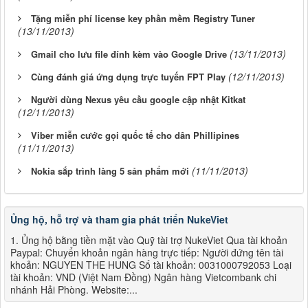
Tặng miễn phí license key phần mềm Registry Tuner
(13/11/2013)
(13/11/2013)
Gmail cho lưu file đính kèm vào Google Drive
(12/11/2013)
Cùng đánh giá ứng dụng trực tuyến FPT Play
Người dùng Nexus yêu cầu google cập nhật Kitkat
(12/11/2013)
Viber miễn cước gọi quốc tế cho dân Phillipines
(11/11/2013)
(11/11/2013)
Nokia sắp trình làng 5 sản phẩm mới
Ủng hộ, hỗ trợ và tham gia phát triển NukeViet
1. Ủng hộ bằng tiền mặt vào Quỹ tài trợ NukeViet Qua tài khoản
Paypal: Chuyển khoản ngân hàng trực tiếp: Người đứng tên tài
khoản: NGUYEN THE HUNG Số tài khoản: 0031000792053 Loại
tài khoản: VND (Việt Nam Đồng) Ngân hàng Vietcombank chi
nhánh Hải Phòng. Website:...