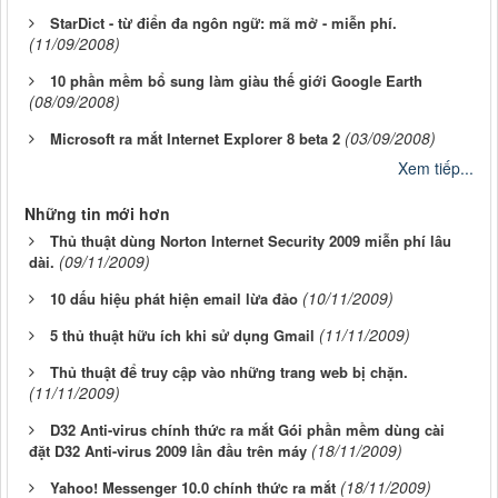
StarDict - từ điển đa ngôn ngữ: mã mở - miễn phí.
(11/09/2008)
10 phần mềm bổ sung làm giàu thế giới Google Earth
(08/09/2008)
(03/09/2008)
Microsoft ra mắt Internet Explorer 8 beta 2
Xem tiếp...
Những tin mới hơn
Thủ thuật dùng Norton Internet Security 2009 miễn phí lâu
(09/11/2009)
dài.
(10/11/2009)
10 dấu hiệu phát hiện email lừa đảo
(11/11/2009)
5 thủ thuật hữu ích khi sử dụng Gmail
Thủ thuật để truy cập vào những trang web bị chặn.
(11/11/2009)
D32 Anti-virus chính thức ra mắt Gói phần mềm dùng cài
(18/11/2009)
đặt D32 Anti-virus 2009 lần đầu trên máy
(18/11/2009)
Yahoo! Messenger 10.0 chính thức ra mắt