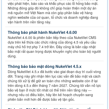
việc phát hiện, báo cáo và khắc phục các lỗ hổng bảo mật.
Những đóng góp đó không chỉ giúp hoàn thiện một dự án
mã nguồn mở Việt Nam mà còn góp phần bảo vệ hàng
nghìn website của cơ quan, tổ chức và doanh nghiệp đang
vận hành trên nền tảng này.
Thông báo phát hành NukeViet 4.6.00
NukeViet 4.6.00 là phiên bản tiếp theo của NukeViet CMS
dựa trên kế thừa các chức năng của dòng 4.5 và yêu cầu
máy chủ hỗ trợ php 7.4 trở lên. Đây cũng là bản cập nhật
bảo mật rất quan trọng được khuyến nghị cho toàn bộ người
dùng.
Thông báo bảo mật dòng NukeViet 4.5.x
Dòng NukeViet 4.5.x đã bước vào giai đoạn duy trì cuối vòng
đời. Trang này ghi nhận liên tục các vấn đề bảo mật và cách
chúng tôi xử lý để giữ an toàn cho những website còn ở lại
trên dòng 4.5.x đến tháng 7 năm 2027. Chúng tôi vẫn nỗ lực
bảo vệ bạn ở mức tốt nhất có thể trên nền tảng này —
nhưng nếu có điều kiện, hãy lên kế hoạch chuyển sang
phiên bản mới hơn để được bảo vệ tận gốc.