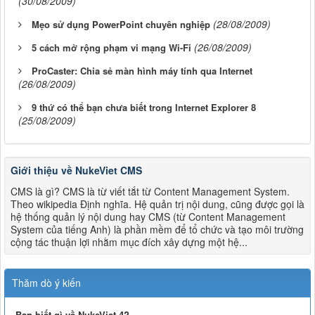
(30/08/2009)
(28/08/2009)
Mẹo sử dụng PowerPoint chuyên nghiệp
(26/08/2009)
5 cách mở rộng phạm vi mạng Wi-Fi
ProCaster: Chia sẻ màn hình máy tính qua Internet
(26/08/2009)
9 thứ có thể bạn chưa biết trong Internet Explorer 8
(25/08/2009)
Giới thiệu về NukeViet CMS
CMS là gì? CMS là từ viết tắt từ Content Management System.
Theo wikipedia Định nghĩa. Hệ quản trị nội dung, cũng được gọi là
hệ thống quản lý nội dung hay CMS (từ Content Management
System của tiếng Anh) là phần mềm để tổ chức và tạo môi trường
cộng tác thuận lợi nhằm mục đích xây dựng một hệ...
Thăm dò ý kiến
Bạn biết gì về NukeViet 4?