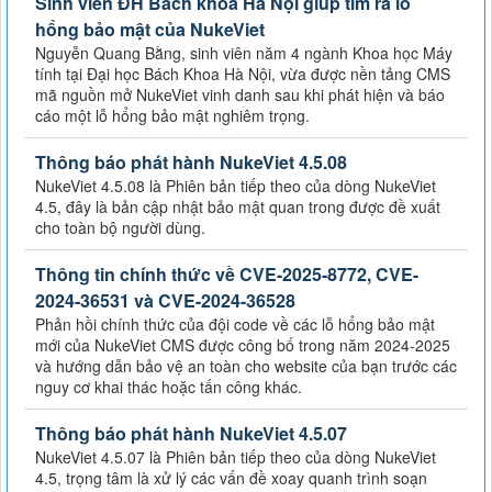
Sinh viên ĐH Bách khoa Hà Nội giúp tìm ra lỗ
hổng bảo mật của NukeViet
Nguyễn Quang Bằng, sinh viên năm 4 ngành Khoa học Máy
tính tại Đại học Bách Khoa Hà Nội, vừa được nền tảng CMS
mã nguồn mở NukeViet vinh danh sau khi phát hiện và báo
cáo một lỗ hổng bảo mật nghiêm trọng.
Thông báo phát hành NukeViet 4.5.08
NukeViet 4.5.08 là Phiên bản tiếp theo của dòng NukeViet
4.5, đây là bản cập nhật bảo mật quan trong được đề xuất
cho toàn bộ người dùng.
Thông tin chính thức về CVE-2025-8772, CVE-
2024-36531 và CVE-2024-36528
Phản hồi chính thức của đội code về các lỗ hổng bảo mật
mới của NukeViet CMS được công bố trong năm 2024-2025
và hướng dẫn bảo vệ an toàn cho website của bạn trước các
nguy cơ khai thác hoặc tấn công khác.
Thông báo phát hành NukeViet 4.5.07
NukeViet 4.5.07 là Phiên bản tiếp theo của dòng NukeViet
4.5, trọng tâm là xử lý các vấn đề xoay quanh trình soạn