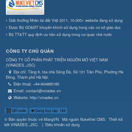
Giải thưởng Nhân tài đất Việt 2011, 10.000+ website đang sử dụng
Được Bộ GD&ĐT khuyến khích sử dụng trong các cơ sở giáo dục
Bộ TT&TT quy định ưu tiên sử dụng trong cơ quan nhà nước
CÔNG TY CHỦ QUẢN
CÔNG TY CỔ PHẦN PHÁT TRIỂN NGUỒN MỞ VIỆT NAM
(
VINADES.,JSC
)
Địa chỉ:
Tầng 6, tòa nhà Sông Đà, Số 131 Trần Phú, Phường Hà
Đông, Thành phố Hà Nội.
Điện thoại:
+84-904885185
Email:
contact@vinades.vn
Website:
http://vinades.vn
QR-code
Đang truy cập: 184
© Bản quyền thuộc về
MangVN
.
Mã nguồn
NukeViet CMS
.
Thiết kế
bởi
VINADES.,JSC
.
|
Điều khoản sử dụng