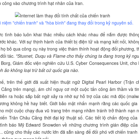
n công vào chương trình hạt nhân của Iran.
 niệm "chiến tranh" và "hòa bình" đang thay đổi trong kỷ nguyên số.
ức tình báo luôn khai thác nhiều cách khác nhau để nắm được thông
ớc khác. Với sự thịnh hành của thiết bị điện tử và mạng kết nối, khôn
ể họ bỏ qua công cụ này trong việc thám thính hoạt động đối phương, 
 đối tác.
"Stuxnet, Duqu và Flame cho thấy chúng ta đang trong kỷ ng
 Borg, Giám đốc viện nghiên cứu U.S. Cyber Consequences Unit, cho 
nh ảo không loại trừ bất cứ quốc gia nào.
hế, trên thế giới đã xuất hiện thuật ngữ Digital Pearl Harbor (Trận c
 Cảng trên mạng), ám chỉ nguy cơ một cuộc tấn công âm thầm và tin
diễn ra hoặc sắp bất ngờ xảy ra nhờ sự hỗ trợ của các mã độc (malw
ương không hề hay biết. Giới bảo mật nhấn mạnh rằng các quốc gia
ho một cuộc chạy đua vũ trang trên mạng nhằm tránh trở thành nạn 
hiến Trân Châu Cảng thời đại kỹ thuật số. Các tiết lộ chấn động của
 tình báo Mỹ Edward Snowden về những chương trình gián điệp của
.. cũng cho thấy các nước lớn đã sẵn sàng để đối phó với chiến tranh 