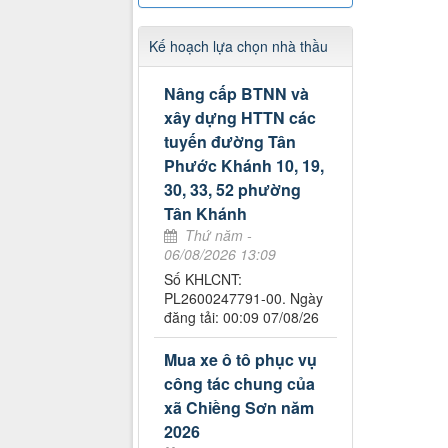
Kế hoạch lựa chọn nhà thầu
Nâng cấp BTNN và
xây dựng HTTN các
tuyến đường Tân
Phước Khánh 10, 19,
30, 33, 52 phường
Tân Khánh
Thứ năm -
06/08/2026 13:09
Số KHLCNT:
PL2600247791-00. Ngày
đăng tải: 00:09 07/08/26
Mua xe ô tô phục vụ
công tác chung của
xã Chiềng Sơn năm
2026