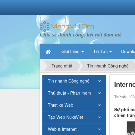
Chia sẻ thành công, kết nối đam mê
Giới thiệu
Tin Tức
Downl
Trang nhất
Tin nhanh Công nghệ
Tin nhanh Công nghệ
Intern
Thủ thuật - Phần mềm
Thứ sáu - 08
Thiết kế Web
Sự phổ bi
chiến tra
Tạo Web NukeViet
Web & Internet