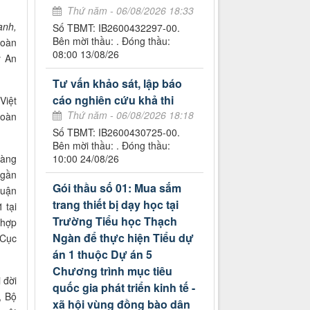
Thứ năm - 06/08/2026 18:33
anh,
Số TBMT: IB2600432297-00.
Bên mời thầu: . Đóng thầu:
toàn
08:00 13/08/26
y An
Tư vấn khảo sát, lập báo
cáo nghiên cứu khả thi
Việt
Thứ năm - 06/08/2026 18:18
toàn
Số TBMT: IB2600430725-00.
Bên mời thầu: . Đóng thầu:
càng
10:00 24/08/26
 gần
Gói thầu số 01: Mua sắm
luận
trang thiết bị dạy học tại
 tại
Trường Tiểu học Thạch
 hợp
Ngàn để thực hiện Tiểu dự
 Cục
án 1 thuộc Dự án 5
Chương trình mục tiêu
 đời
quốc gia phát triển kinh tế -
, Bộ
xã hội vùng đồng bào dân