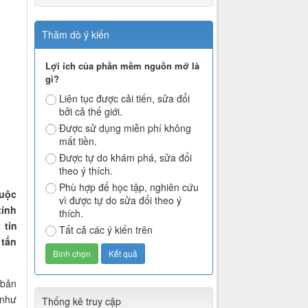
Thăm dò ý kiến
Lợi ích của phần mềm nguồn mở là
gì?
Liên tục được cải tiến, sửa đổi
bởi cả thế giới.
Được sử dụng miễn phí không
mất tiền.
Được tự do khám phá, sửa đổi
theo ý thích.
Phù hợp để học tập, nghiên cứu
cuộc
vì được tự do sửa đổi theo ý
tính
thích.
 tin
Tất cả các ý kiến trên
 tấn
 bản
 như
Thống kê truy cập