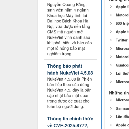
Nguyễn Quang Bằng,
Apple t
sinh viên năm 4 ngành
Motorol
Khoa học Máy tính tại
Đại học Bách Khoa Hà
600 tr
Nội, vừa được nền tảng
Apple t
CMS mã nguồn mở
NukeViet vinh danh sau
Twitter
khi phát hiện và báo cáo
một lỗ hổng bảo mật
Microso
nghiêm trọng.
Motoro
Qualco
Thông báo phát
hành NukeViet 4.5.08
Lùi thờ
NukeViet 4.5.08 là Phiên
Microso
bản tiếp theo của dòng
NukeViet 4.5, đây là bản
Những tin
cập nhật bảo mật quan
Micros
trong được đề xuất cho
toàn bộ người dùng.
Samsung
Lần đầu
Thông tin chính thức
Apple c
về CVE-2025-8772,