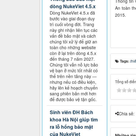
Thông tin 
dòng NukeViet 4.5.x
An toàn th
Dòng NukeViet 4.5.x đã
2015.
bước vào giai đoạn duy
trì cuối vòng đời. Trang
này ghi nhận liên tục các
vấn đề bảo mật và cách
chúng tôi xử lý để giữ an
toàn cho những website
còn ở lại trên dòng 4.5.x
đến tháng 7 năm 2027.
Tags:
thiế
Chúng tôi vẫn nỗ lực bảo
vệ bạn ở mức tốt nhất có
thể trên nền tảng này —
Tổng số điểm
nhưng nếu có điều kiện,
hãy lên kế hoạch chuyển
sang phiên bản mới hơn
để được bảo vệ tận gốc.
Sinh viên ĐH Bách
Chia sẻ:
khoa Hà Nội giúp tìm
ra lỗ hổng bảo mật
của NukeViet
Những tin