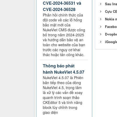
CVE-2024-36531 và
Sau In
CVE-2024-36528
Cựu CE
Phản hồi chính thức của
Nokia n
đội code về các lỗ hổng
bảo mật mới của
Faceboo
NukeViet CMS được công
D-ropbo
bố trong năm 2024-2025
và hướng dẫn bảo vệ an
iGoogle
toàn cho website của bạn
trước các nguy cơ khai
thác hoặc tấn công khác.
Thông báo phát
hành NukeViet 4.5.07
NukeViet 4.5.07 là Phiên
bản tiếp theo của dòng
NukeViet 4.5, trọng tâm
là xử lý các vấn đề xoay
quanh trình soạn thảo
CKEditor 5 và tính năng
block tùy chỉnh trong
giao diện