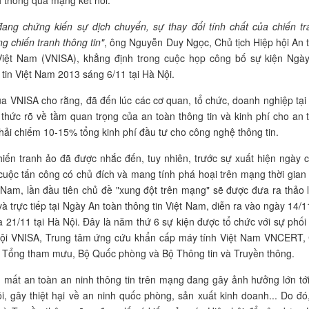
h thông qua mạng kết nối.
đang chứng kiến sự dịch chuyển, sự thay đổi tính chất của chiến tr
g chiến tranh thông tin"
, ông Nguyễn Duy Ngọc, Chủ tịch Hiệp hội An 
 Việt Nam (VNISA), khẳng định trong cuộc họp công bố sự kiện Ngà
 tin Việt Nam 2013 sáng 6/11 tại Hà Nội.
ủa VNISA cho rằng, đã đến lúc các cơ quan, tổ chức, doanh nghiệp tại 
hức rõ về tầm quan trọng của an toàn thông tin và kinh phí cho an 
phải chiếm 10-15% tổng kinh phí đầu tư cho công nghệ thông tin.
iến tranh ảo đã được nhắc đến, tuy nhiên, trước sự xuất hiện ngày 
cuộc tấn công có chủ đích và mang tính phá hoại trên mạng thời gian
 Nam, lần đầu tiên chủ đề "xung đột trên mạng" sẽ được đưa ra thảo 
à trực tiếp tại Ngày An toàn thông tin Việt Nam, diễn ra vào ngày 14/11
21/11 tại Hà Nội. Đây là năm thứ 6 sự kiện được tổ chức với sự phối
hội VNISA, Trung tâm ứng cứu khẩn cấp máy tính Việt Nam VNCERT,
 Tổng tham mưu, Bộ Quốc phòng và Bộ Thông tin và Truyền thông.
 mất an toàn an ninh thông tin trên mạng đang gây ảnh hưởng lớn tới
i, gây thiệt hại về an ninh quốc phòng, sản xuất kinh doanh... Do đó