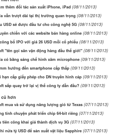
(08/11/2013)
ìm thêm đối tác sản xuất iPhone, iPad
(08/11/2013)
a vẫn trượt dài tại thị trường quan trọng
(08/11/2013)
iệu USD sẽ được đầu tư cho công nghệ 5G
(08/11/2013)
uyên chiến với các website bán hàng online
(08/11/2013)
 công bố IPO với giá 26 USD mỗi cổ phiếu
(08/11/2013)
ft "tên gọi sân vận động hàng đầu thế giới"
(09/11/2013)
la có bằng sáng chế hình xăm microphone
(09/11/2013)
mm hướng đến smartphone cấp thấp
(09/11/2013)
i hạn cấp giấy phép cho DN truyền hình cáp
(09/11/2013)
ft sắp quay trở lại vị thế công ty dẫn đầu?
 cũ hơn
(07/11/2013)
oft mua và sử dụng năng lượng gió từ Texas
(07/11/2013)
 tính chuyện phát triển chip 64-bit riêng
(07/11/2013)
 tiên công khai giá thành dịch vụ 3G
(07/11/2013)
hi nửa tỷ USD để sản xuất vật liệu Sapphire