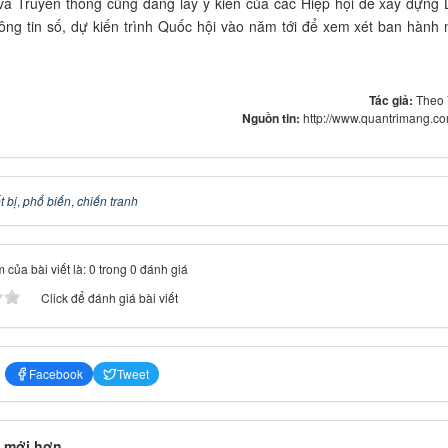
và Truyền thông cũng đang lấy ý kiến của các Hiệp hội để xây dựng 
ông tin số, dự kiến trình Quốc hội vào năm tới để xem xét ban hành
Tác giả:
Theo
Nguồn tin:
http://www.quantrimang.c
t bị
,
phổ biến
,
chiến tranh
 của bài viết là: 0 trong 0 đánh giá
Click để đánh giá bài viết
Facebook
Tweet
 mới hơn