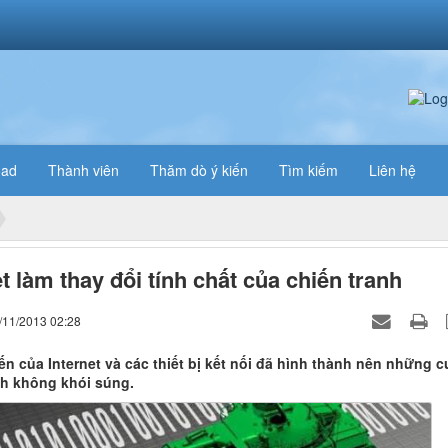
oad
Thành viên
Thăm dò ý kiến
Tìm kiếm
Liên hệ
et làm thay đổi tính chất của chiến tranh
/11/2013 02:28
ến của Internet và các thiết bị kết nối đã hình thành nên những 
nh không khói súng.