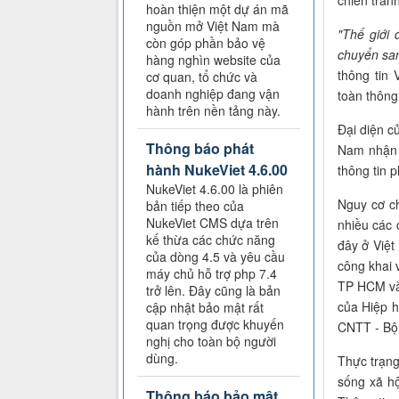
chiến tran
hoàn thiện một dự án mã
nguồn mở Việt Nam mà
"Thế giới 
còn góp phần bảo vệ
chuyển san
hàng nghìn website của
thông tin
cơ quan, tổ chức và
doanh nghiệp đang vận
toàn thông
hành trên nền tảng này.
Đại diện c
Thông báo phát
Nam nhận t
hành NukeViet 4.6.00
thông tin 
NukeViet 4.6.00 là phiên
Nguy cơ ch
bản tiếp theo của
NukeViet CMS dựa trên
nhiều các 
kế thừa các chức năng
đây ở Việt
của dòng 4.5 và yêu cầu
công khai v
máy chủ hỗ trợ php 7.4
TP HCM và 
trở lên. Đây cũng là bản
của Hiệp 
cập nhật bảo mật rất
quan trọng được khuyến
CNTT - Bộ
nghị cho toàn bộ người
dùng.
Thực trạng
sống xã hộ
Thông báo bảo mật