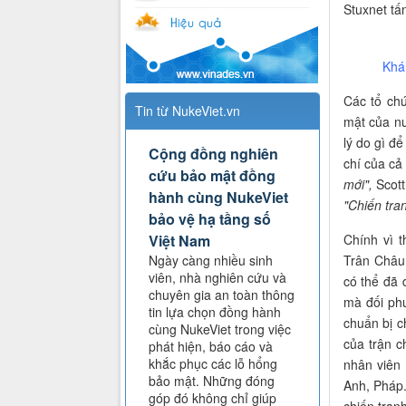
Stuxnet tấ
Khái
Các tổ ch
Tin từ NukeViet.vn
mật của nư
lý do gì đ
Cộng đồng nghiên
chí của cả
cứu bảo mật đồng
mới",
Scott
hành cùng NukeViet
"Chiến tra
bảo vệ hạ tầng số
Chính vì t
Việt Nam
Trân Châu
Ngày càng nhiều sinh
viên, nhà nghiên cứu và
có thể đã 
chuyên gia an toàn thông
mà đối ph
tin lựa chọn đồng hành
chuẩn bị c
cùng NukeViet trong việc
của trận c
phát hiện, báo cáo và
khắc phục các lỗ hổng
nhân viên
bảo mật. Những đóng
Anh, Pháp.
góp đó không chỉ giúp