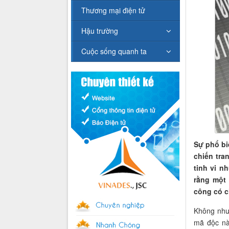
Thương mại điện tử
Hậu trường
Cuộc sống quanh ta
Sự phổ bi
chiến tra
tinh vi n
rằng một 
công có ch
Không như
mã độc nà