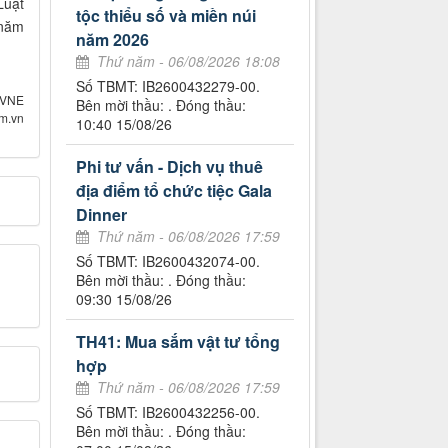
Luật
tộc thiểu số và miền núi
 năm
năm 2026
Thứ năm - 06/08/2026 18:08
Số TBMT: IB2600432279-00.
 VNE
Bên mời thầu: . Đóng thầu:
om.vn
10:40 15/08/26
Phi tư vấn - Dịch vụ thuê
địa điểm tổ chức tiệc Gala
Dinner
Thứ năm - 06/08/2026 17:59
Số TBMT: IB2600432074-00.
Bên mời thầu: . Đóng thầu:
09:30 15/08/26
TH41: Mua sắm vật tư tổng
hợp
Thứ năm - 06/08/2026 17:59
Số TBMT: IB2600432256-00.
Bên mời thầu: . Đóng thầu: