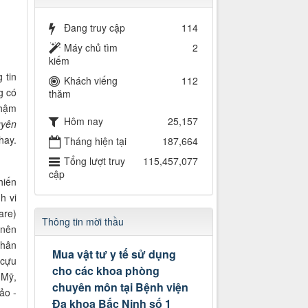
Đang truy cập
114
Máy chủ tìm
2
kiếm
 tin
Khách viếng
112
g có
thăm
thậm
Hôm nay
25,157
uyên
hay.
Tháng hiện tại
187,664
Tổng lượt truy
115,457,077
cập
hiến
h vi
are)
Thông tin mời thầu
 nên
nhân
Mua vật tư y tế sử dụng
 cựu
cho các khoa phòng
 Mỹ,
chuyên môn tại Bệnh viện
ảo -
Đa khoa Bắc Ninh số 1