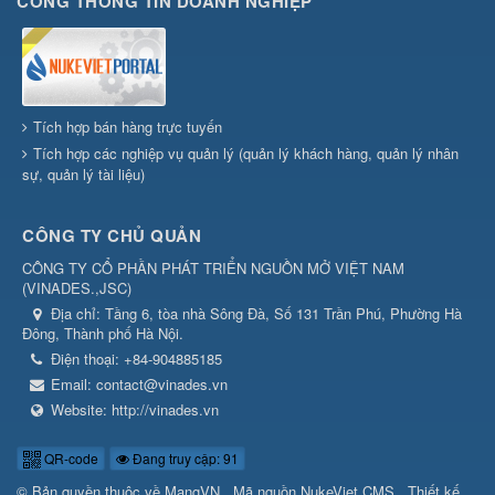
CỔNG THÔNG TIN DOANH NGHIỆP
Tích hợp bán hàng trực tuyến
Tích hợp các nghiệp vụ quản lý (quản lý khách hàng, quản lý nhân
sự, quản lý tài liệu)
CÔNG TY CHỦ QUẢN
CÔNG TY CỔ PHẦN PHÁT TRIỂN NGUỒN MỞ VIỆT NAM
(
VINADES.,JSC
)
Địa chỉ:
Tầng 6, tòa nhà Sông Đà, Số 131 Trần Phú, Phường Hà
Đông, Thành phố Hà Nội.
Điện thoại:
+84-904885185
Email:
contact@vinades.vn
Website:
http://vinades.vn
QR-code
Đang truy cập: 91
© Bản quyền thuộc về
MangVN
.
Mã nguồn
NukeViet CMS
.
Thiết kế