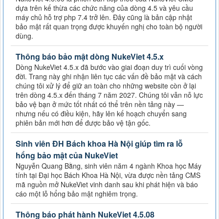
dựa trên kế thừa các chức năng của dòng 4.5 và yêu cầu
máy chủ hỗ trợ php 7.4 trở lên. Đây cũng là bản cập nhật
bảo mật rất quan trọng được khuyến nghị cho toàn bộ người
dùng.
Thông báo bảo mật dòng NukeViet 4.5.x
Dòng NukeViet 4.5.x đã bước vào giai đoạn duy trì cuối vòng
đời. Trang này ghi nhận liên tục các vấn đề bảo mật và cách
chúng tôi xử lý để giữ an toàn cho những website còn ở lại
trên dòng 4.5.x đến tháng 7 năm 2027. Chúng tôi vẫn nỗ lực
bảo vệ bạn ở mức tốt nhất có thể trên nền tảng này —
nhưng nếu có điều kiện, hãy lên kế hoạch chuyển sang
phiên bản mới hơn để được bảo vệ tận gốc.
Sinh viên ĐH Bách khoa Hà Nội giúp tìm ra lỗ
hổng bảo mật của NukeViet
Nguyễn Quang Bằng, sinh viên năm 4 ngành Khoa học Máy
tính tại Đại học Bách Khoa Hà Nội, vừa được nền tảng CMS
mã nguồn mở NukeViet vinh danh sau khi phát hiện và báo
cáo một lỗ hổng bảo mật nghiêm trọng.
Thông báo phát hành NukeViet 4.5.08