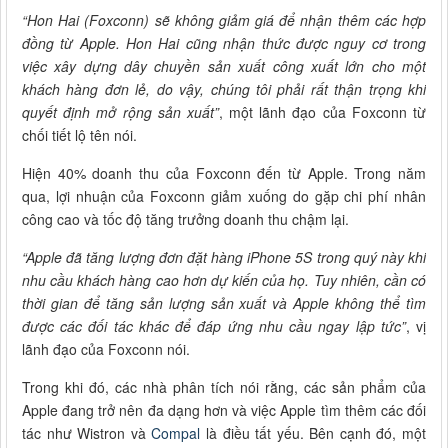
“Hon Hai (Foxconn) sẽ không giảm giá để nhận thêm các hợp
đồng từ Apple. Hon Hai cũng nhận thức được nguy cơ trong
việc xây dựng dây chuyền sản xuất công xuất lớn cho một
khách hàng đơn lẻ, do vậy, chúng tôi phải rất thận trọng khi
quyết định mở rộng sản xuất”
, một lãnh đạo của Foxconn từ
chối tiết lộ tên nói.
Hiện 40% doanh thu của Foxconn đến từ Apple. Trong năm
qua, lợi nhuận của Foxconn giảm xuống do gặp chi phí nhân
công cao và tốc độ tăng trưởng doanh thu chậm lại.
“Apple đã tăng lượng đơn đặt hàng iPhone 5S trong quý này khi
nhu cầu khách hàng cao hơn dự kiến của họ. Tuy nhiên, cần có
thời gian để tăng sản lượng sản xuất và Apple không thể tìm
được các đối tác khác để đáp ứng nhu cầu ngay lập tức”
, vị
lãnh đạo của Foxconn nói.
Trong khi đó, các nhà phân tích nói rằng, các sản phẩm của
Apple đang trở nên đa dạng hơn và việc Apple tìm thêm các đối
tác như Wistron và
Compal
là điều tất yếu. Bên cạnh đó, một