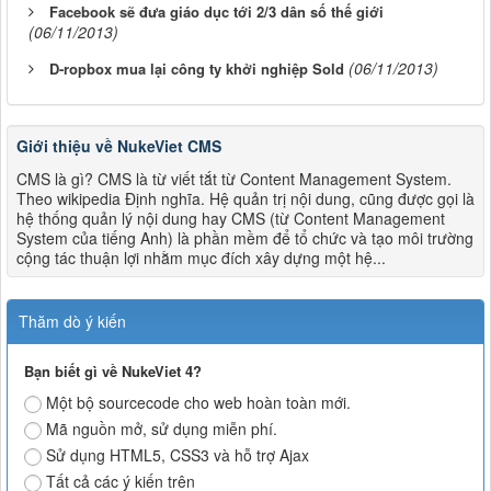
Facebook sẽ đưa giáo dục tới 2/3 dân số thế giới
(06/11/2013)
(06/11/2013)
D-ropbox mua lại công ty khởi nghiệp Sold
Giới thiệu về NukeViet CMS
CMS là gì? CMS là từ viết tắt từ Content Management System.
Theo wikipedia Định nghĩa. Hệ quản trị nội dung, cũng được gọi là
hệ thống quản lý nội dung hay CMS (từ Content Management
System của tiếng Anh) là phần mềm để tổ chức và tạo môi trường
cộng tác thuận lợi nhằm mục đích xây dựng một hệ...
Thăm dò ý kiến
Bạn biết gì về NukeViet 4?
Một bộ sourcecode cho web hoàn toàn mới.
Mã nguồn mở, sử dụng miễn phí.
Sử dụng HTML5, CSS3 và hỗ trợ Ajax
Tất cả các ý kiến trên