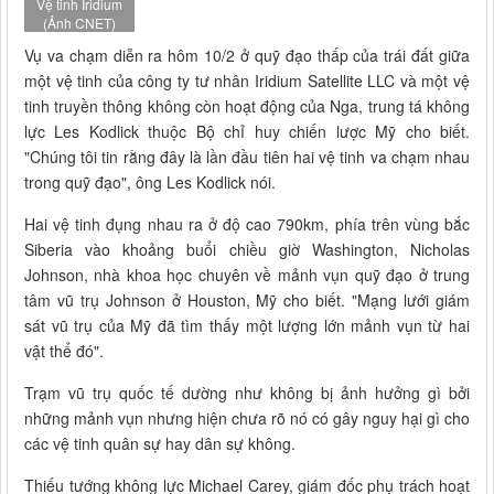
Vệ tinh Iridium
(Ảnh CNET)
Vụ va chạm diễn ra hôm 10/2 ở quỹ đạo thấp của trái đất giữa
một vệ tinh của công ty tư nhân Iridium Satellite LLC và một vệ
tinh truyền thông không còn hoạt động của Nga, trung tá không
lực Les Kodlick thuộc Bộ chỉ huy chiến lược Mỹ cho biết.
"Chúng tôi tin rằng đây là lần đầu tiên hai vệ tinh va chạm nhau
trong quỹ đạo", ông Les Kodlick nói.
Hai vệ tinh đụng nhau ra ở độ cao 790km, phía trên vùng bắc
Siberia vào khoảng buổi chiều giờ Washington, Nicholas
Johnson, nhà khoa học chuyên về mảnh vụn quỹ đạo ở trung
tâm vũ trụ Johnson ở Houston, Mỹ cho biết. "Mạng lưới giám
sát vũ trụ của Mỹ đã tìm thấy một lượng lớn mảnh vụn từ hai
vật thể đó".
Trạm vũ trụ quốc tế dường như không bị ảnh hưởng gì bởi
những mảnh vụn nhưng hiện chưa rõ nó có gây nguy hại gì cho
các vệ tinh quân sự hay dân sự không.
Thiếu tướng không lực Michael Carey, giám đốc phụ trách hoạt