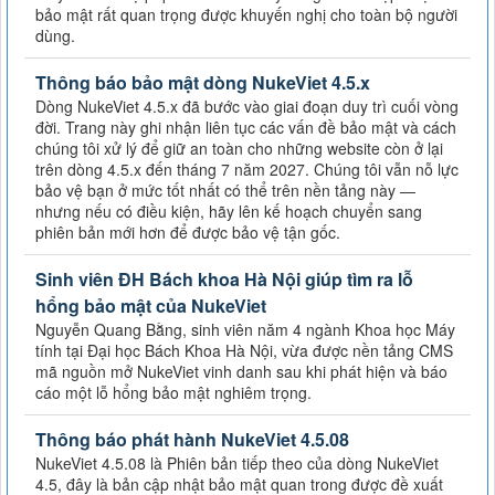
bảo mật rất quan trọng được khuyến nghị cho toàn bộ người
dùng.
Thông báo bảo mật dòng NukeViet 4.5.x
Dòng NukeViet 4.5.x đã bước vào giai đoạn duy trì cuối vòng
đời. Trang này ghi nhận liên tục các vấn đề bảo mật và cách
chúng tôi xử lý để giữ an toàn cho những website còn ở lại
trên dòng 4.5.x đến tháng 7 năm 2027. Chúng tôi vẫn nỗ lực
bảo vệ bạn ở mức tốt nhất có thể trên nền tảng này —
nhưng nếu có điều kiện, hãy lên kế hoạch chuyển sang
phiên bản mới hơn để được bảo vệ tận gốc.
Sinh viên ĐH Bách khoa Hà Nội giúp tìm ra lỗ
hổng bảo mật của NukeViet
Nguyễn Quang Bằng, sinh viên năm 4 ngành Khoa học Máy
tính tại Đại học Bách Khoa Hà Nội, vừa được nền tảng CMS
mã nguồn mở NukeViet vinh danh sau khi phát hiện và báo
cáo một lỗ hổng bảo mật nghiêm trọng.
Thông báo phát hành NukeViet 4.5.08
NukeViet 4.5.08 là Phiên bản tiếp theo của dòng NukeViet
4.5, đây là bản cập nhật bảo mật quan trong được đề xuất