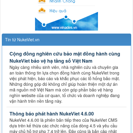
Tin từ NukeViet.vn
Cộng đồng nghiên cứu bảo mật đồng hành cùng
NukeViet bảo vệ hạ tầng số Việt Nam
Ngày càng nhiều sinh viên, nhà nghiên cứu và chuyên gia
an toàn thông tin lựa chọn đồng hành cùng NukeViet trong
việc phát hiện, báo cáo và khắc phục các lỗ hổng bảo mật.
Những đóng góp đó không chỉ giúp hoàn thiện một dự án
mã nguồn mở Việt Nam mà còn góp phần bảo vệ hàng
nghìn website của cơ quan, tổ chức và doanh nghiệp đang
vận hành trên nền tảng này.
Thông báo phát hành NukeViet 4.6.00
NukeViet 4.6.00 là phiên bản tiếp theo của NukeViet CMS
dựa trên kế thừa các chức năng của dòng 4.5 và yêu cầu
máy chủ hỗ trợ php 7.4 trở lên. Đây cũng là bản cập nhật