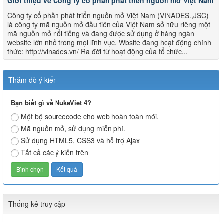
Giới thiệu về Công ty cổ phần phát triển nguồn mở Việt Nam
Công ty cổ phần phát triển nguồn mở Việt Nam (VINADES.,JSC)
là công ty mã nguồn mở đầu tiên của Việt Nam sở hữu riêng một
mã nguồn mở nổi tiếng và đang được sử dụng ở hàng ngàn
website lớn nhỏ trong mọi lĩnh vực. Wbsite đang hoạt động chính
thức: http://vinades.vn/ Ra đời từ hoạt động của tổ chức...
Thăm dò ý kiến
Bạn biết gì về NukeViet 4?
Một bộ sourcecode cho web hoàn toàn mới.
Mã nguồn mở, sử dụng miễn phí.
Sử dụng HTML5, CSS3 và hỗ trợ Ajax
Tất cả các ý kiến trên
Thống kê truy cập