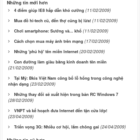
Những tin mới hơn
(11/02/2009)
4 điểm giúp IE8 hấp dẫn khó cưỡng
(11/02/2009)
Mua đồ hi-tech cũ, đến thợ cũng bị lừa!
(11/02/2009)
Chơi smartphone: Sướng và... khổ
(17/02/2009)
Cách chọn mua máy ảnh trên mạng
(20/02/2009)
Những 'phú hộ' tên miền Internet
Con đường làm giàu bằng kinh doanh tên miền
(21/02/2009)
Tại Mỹ: Bkis Việt Nam công bố lỗ hổng trong công nghệ
(23/02/2009)
nhận dạng
Những thay đổi sẽ xuất hiện trong bản RC Windows 7
(28/02/2009)
VNPT và kế hoạch đưa Internet đến tận cửa lớp!
(23/04/2009)
(24/04/2009)
Triển vọng 3G: Nhiều cơ hội, lắm chông gai