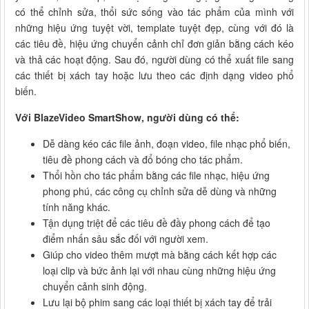
có thể chỉnh sửa, thổi sức sống vào tác phẩm của mình với
những hiệu ứng tuyệt vời, template tuyệt đẹp, cùng với đó là
các tiêu đề, hiệu ứng chuyển cảnh chỉ đơn giản bằng cách kéo
và thả các hoạt động. Sau đó, người dùng có thể xuất file sang
các thiết bị xách tay hoặc lưu theo các định dạng video phổ
biến.
Với BlazeVideo SmartShow, người dùng có thể:
Dễ dàng kéo các file ảnh, đoạn video, file nhạc phổ biến,
tiêu đề phong cách và đổ bóng cho tác phẩm.
Thổi hồn cho tác phẩm bằng các file nhạc, hiệu ứng
phong phú, các công cụ chỉnh sửa dễ dùng và những
tính năng khác.
Tận dụng triệt để các tiêu đề đầy phong cách để tạo
điểm nhấn sâu sắc đối với người xem.
Giúp cho video thêm mượt mà bằng cách kết hợp các
loại clip và bức ảnh lại với nhau cùng những hiệu ứng
chuyển cảnh sinh động.
Lưu lại bộ phim sang các loại thiết bị xách tay để trải