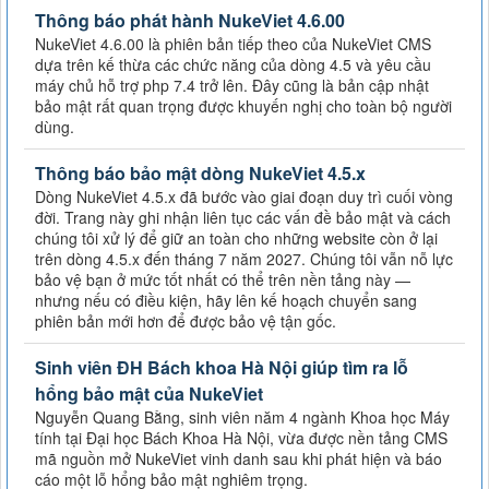
Thông báo phát hành NukeViet 4.6.00
NukeViet 4.6.00 là phiên bản tiếp theo của NukeViet CMS
dựa trên kế thừa các chức năng của dòng 4.5 và yêu cầu
máy chủ hỗ trợ php 7.4 trở lên. Đây cũng là bản cập nhật
bảo mật rất quan trọng được khuyến nghị cho toàn bộ người
dùng.
Thông báo bảo mật dòng NukeViet 4.5.x
Dòng NukeViet 4.5.x đã bước vào giai đoạn duy trì cuối vòng
đời. Trang này ghi nhận liên tục các vấn đề bảo mật và cách
chúng tôi xử lý để giữ an toàn cho những website còn ở lại
trên dòng 4.5.x đến tháng 7 năm 2027. Chúng tôi vẫn nỗ lực
bảo vệ bạn ở mức tốt nhất có thể trên nền tảng này —
nhưng nếu có điều kiện, hãy lên kế hoạch chuyển sang
phiên bản mới hơn để được bảo vệ tận gốc.
Sinh viên ĐH Bách khoa Hà Nội giúp tìm ra lỗ
hổng bảo mật của NukeViet
Nguyễn Quang Bằng, sinh viên năm 4 ngành Khoa học Máy
tính tại Đại học Bách Khoa Hà Nội, vừa được nền tảng CMS
mã nguồn mở NukeViet vinh danh sau khi phát hiện và báo
cáo một lỗ hổng bảo mật nghiêm trọng.