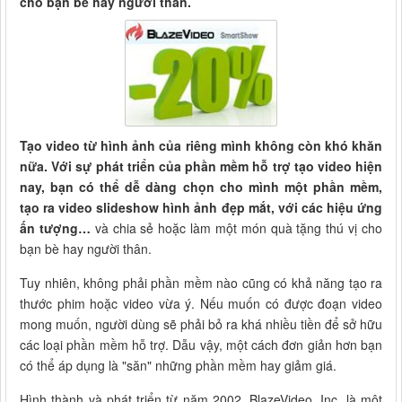
cho bạn bè hay người thân.
Tạo video từ hình ảnh của riêng mình không còn khó khăn
nữa. Với sự phát triển của phần mềm hỗ trợ tạo video hiện
nay, bạn có thể dễ dàng chọn cho mình một phần mềm,
tạo ra video slideshow hình ảnh đẹp mắt, với các hiệu ứng
ấn tượng…
và chia sẻ hoặc làm một món quà tặng thú vị cho
bạn bè hay người thân.
Tuy nhiên, không phải phần mềm nào cũng có khả năng tạo ra
thước phim hoặc video vừa ý. Nếu muốn có được đoạn video
mong muốn, người dùng sẽ phải bỏ ra khá nhiều tiền để sở hữu
các loại phần mềm hỗ trợ. Dẫu vậy, một cách đơn giản hơn bạn
có thể áp dụng là "săn" những phần mềm hay giảm giá.
Hình thành và phát triển từ năm 2002, BlazeVideo, Inc. là một