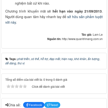
nghiệm bất cứ khi nào.
Chương trình khuyến mãi sẽ
hết hạn vào ngày 21/09/2013
.
Người dùng quan tâm hãy nhanh tay để
sở hữu sản phẩm tuyệt
vời này
.
Tác giả:
Lam Le
Nguồn tin:
http://www.quantrimang.com.vn
Tags:
phát triển
,
có thể
,
hỗ trợ
,
đẹp mắt
,
hiện nay
,
khó khăn
,
ấn tượng
,
dễ dàng
,
thú vị
Tổng số điểm của bài viết là: 0 trong 0 đánh giá
Click để đánh giá bài viết
Chia sẻ:
Facebook
Tweet