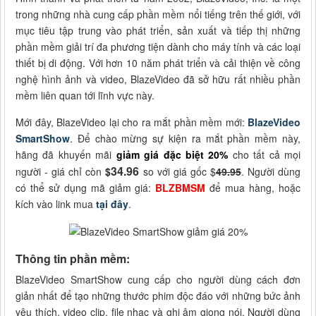
trong những nhà cung cấp phần mềm nổi tiếng trên thế giới, với
mục tiêu tập trung vào phát triển, sản xuất và tiếp thị những
phần mềm giải trí đa phương tiện dành cho máy tính và các loại
thiết bị di động. Với hơn 10 năm phát triển và cải thiện về công
nghệ hình ảnh và video, BlazeVideo đã sở hữu rất nhiều phần
mềm liên quan tới lĩnh vực này.
Mới đây,
BlazeVideo
lại cho ra mắt phần mềm mới:
BlazeVideo
SmartShow
. Để chào mừng sự kiện ra mắt phần mềm này,
hãng đã khuyến mãi
giảm giá đặc biệt 20%
cho tất cả mọi
34.96
người - giá chỉ còn
$
so với giá gốc $
49.95
. Người dùng
có thể sử dụng mã giảm giá:
BLZBMSM
để mua hàng, hoặc
kích vào link mua
tại đây
.
Thông tin phần mềm:
BlazeVideo SmartShow cung cấp cho người dùng cách đơn
giản nhất để tạo những thước phim độc đáo với những bức ảnh
yêu thích, video clip, file nhạc và ghi âm giọng nói. Người dùng