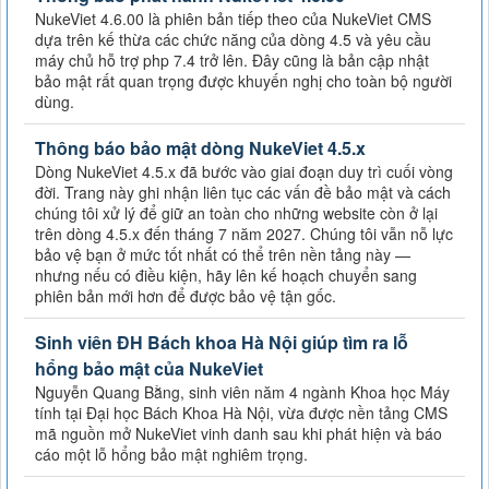
NukeViet 4.6.00 là phiên bản tiếp theo của NukeViet CMS
dựa trên kế thừa các chức năng của dòng 4.5 và yêu cầu
máy chủ hỗ trợ php 7.4 trở lên. Đây cũng là bản cập nhật
bảo mật rất quan trọng được khuyến nghị cho toàn bộ người
dùng.
Thông báo bảo mật dòng NukeViet 4.5.x
Dòng NukeViet 4.5.x đã bước vào giai đoạn duy trì cuối vòng
đời. Trang này ghi nhận liên tục các vấn đề bảo mật và cách
chúng tôi xử lý để giữ an toàn cho những website còn ở lại
trên dòng 4.5.x đến tháng 7 năm 2027. Chúng tôi vẫn nỗ lực
bảo vệ bạn ở mức tốt nhất có thể trên nền tảng này —
nhưng nếu có điều kiện, hãy lên kế hoạch chuyển sang
phiên bản mới hơn để được bảo vệ tận gốc.
Sinh viên ĐH Bách khoa Hà Nội giúp tìm ra lỗ
hổng bảo mật của NukeViet
Nguyễn Quang Bằng, sinh viên năm 4 ngành Khoa học Máy
tính tại Đại học Bách Khoa Hà Nội, vừa được nền tảng CMS
mã nguồn mở NukeViet vinh danh sau khi phát hiện và báo
cáo một lỗ hổng bảo mật nghiêm trọng.