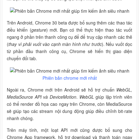
Trên Android, Chrome 30 beta được bổ sung thêm các thao tác
điều khiển (
gesture
) mới. Bạn có thể thực hiện thao tác vuốt
ngang ở phần trên thanh công cụ để để truy cập nhanh các thẻ
(
thay vì phải vuốt vào cạnh màn hình như trước
). Nếu vuốt dọc
từ phần đầu thanh công cụ, Chrome sẽ hiển thị giao diện
chuyển đổi tab.
Phiên bản chrome mới nhất
Ngoài ra, Chrome mới trên Android sẽ hỗ trợ chuẩn
WebGL,
MediaSource API và DeviceMotion
.
WebGL
giúp lập trình viên
có thể render đồ họa cao ngay trên Chrome, còn MediaSource
sẽ giúp tạo các stream nội dung động giúp điều chỉnh bit-rate
nhanh chóng.
Trên máy tính, một loạt API mới cũng được bổ sung cho
Chrome App framework, hỗ trợ download và thanh toán ngay