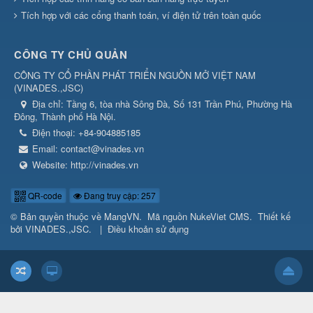
Tích hợp với các cổng thanh toán, ví điện tử trên toàn quốc
CÔNG TY CHỦ QUẢN
CÔNG TY CỔ PHẦN PHÁT TRIỂN NGUỒN MỞ VIỆT NAM
(
VINADES.,JSC
)
Địa chỉ:
Tầng 6, tòa nhà Sông Đà, Số 131 Trần Phú, Phường Hà
Đông, Thành phố Hà Nội.
Điện thoại:
+84-904885185
Email:
contact@vinades.vn
Website:
http://vinades.vn
QR-code
Đang truy cập: 257
© Bản quyền thuộc về
MangVN
.
Mã nguồn
NukeViet CMS
.
Thiết kế
bởi
VINADES.,JSC
.
|
Điều khoản sử dụng