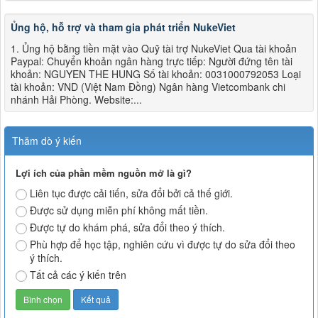
Ủng hộ, hỗ trợ và tham gia phát triển NukeViet
1. Ủng hộ bằng tiền mặt vào Quỹ tài trợ NukeViet Qua tài khoản
Paypal: Chuyển khoản ngân hàng trực tiếp: Người đứng tên tài
khoản: NGUYEN THE HUNG Số tài khoản: 0031000792053 Loại
tài khoản: VND (Việt Nam Đồng) Ngân hàng Vietcombank chi
nhánh Hải Phòng. Website:...
Thăm dò ý kiến
Lợi ích của phần mềm nguồn mở là gì?
Liên tục được cải tiến, sửa đổi bởi cả thế giới.
Được sử dụng miễn phí không mất tiền.
Được tự do khám phá, sửa đổi theo ý thích.
Phù hợp để học tập, nghiên cứu vì được tự do sửa đổi theo
ý thích.
Tất cả các ý kiến trên