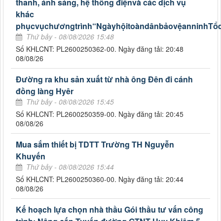
thanh, ánh sáng, hệ thống điệnvà các dịch vụ
khác
phụcvụchươngtrình“NgàyhộitoàndânbảovệanninhTổ
Thứ bảy - 08/08/2026 15:48
Số KHLCNT: PL2600250362-00. Ngày đăng tải: 20:48
08/08/26
Đường ra khu sản xuất từ nhà ông Đên đi cánh
đồng làng Hyêr
Thứ bảy - 08/08/2026 15:45
Số KHLCNT: PL2600250359-00. Ngày đăng tải: 20:45
08/08/26
Mua sắm thiết bị TDTT Trường TH Nguyễn
Khuyến
Thứ bảy - 08/08/2026 15:44
Số KHLCNT: PL2600250360-00. Ngày đăng tải: 20:44
08/08/26
Kế hoạch lựa chọn nhà thầu Gói thầu tư vấn công