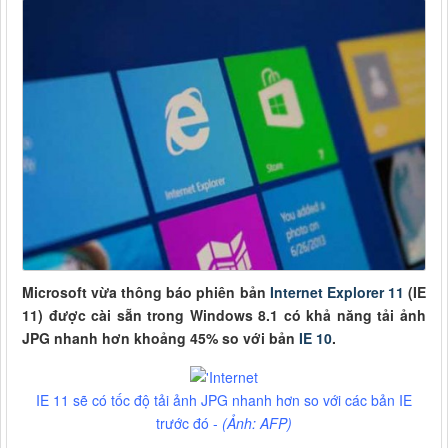
Microsoft vừa thông báo phiên bản
Internet Explorer 11
(IE
11) được cài sẵn trong Windows 8.1 có khả năng tải ảnh
JPG nhanh hơn khoảng 45% so với bản
IE 10
.
IE 11 sẽ có tốc độ tải ảnh JPG nhanh hơn so với các bản IE
trước đó -
(Ảnh: AFP)