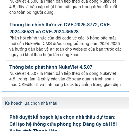
NukeViet 4.5.08 là Phiên bản tiếp theo của dòng NukeViet
4.5, đây là bản cập nhật bảo mật quan trong được đề xuất
cho toàn bộ người dùng.
Thông tin chính thức về CVE-2025-8772, CVE-
2024-36531 và CVE-2024-36528
Phản hồi chính thức của đội code về các lỗ hổng bảo mật
mới của NukeViet CMS được công bố trong năm 2024-2025
và hướng dẫn bảo vệ an toàn cho website của bạn trước các
nguy cơ khai thác hoặc tấn công khác.
Thông báo phát hành NukeViet 4.5.07
NukeViet 4.5.07 là Phiên bản tiếp theo của dòng NukeViet
4.5, trọng tâm là xử lý các vấn đề xoay quanh trình soạn
thảo CKEditor 5 và tính năng block tùy chỉnh trong giao diện
Kế hoạch lựa chọn nhà thầu
Phê duyệt kế hoạch lựa chọn nhà thầu dự toán:
Cải tạo hệ thống cửa phòng họp Đảng ủy xã Hồi
Xuân, tỉnh Thanh Hóa