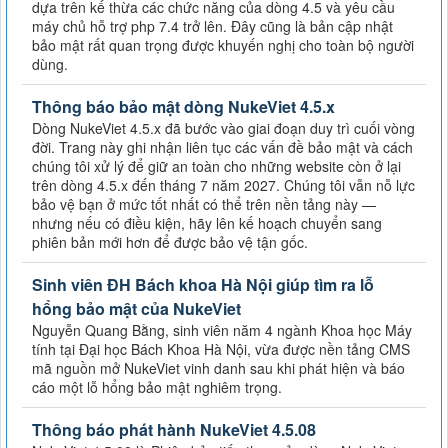
dựa trên kế thừa các chức năng của dòng 4.5 và yêu cầu
máy chủ hỗ trợ php 7.4 trở lên. Đây cũng là bản cập nhật
bảo mật rất quan trọng được khuyến nghị cho toàn bộ người
dùng.
Thông báo bảo mật dòng NukeViet 4.5.x
Dòng NukeViet 4.5.x đã bước vào giai đoạn duy trì cuối vòng
đời. Trang này ghi nhận liên tục các vấn đề bảo mật và cách
chúng tôi xử lý để giữ an toàn cho những website còn ở lại
trên dòng 4.5.x đến tháng 7 năm 2027. Chúng tôi vẫn nỗ lực
bảo vệ bạn ở mức tốt nhất có thể trên nền tảng này —
nhưng nếu có điều kiện, hãy lên kế hoạch chuyển sang
phiên bản mới hơn để được bảo vệ tận gốc.
Sinh viên ĐH Bách khoa Hà Nội giúp tìm ra lỗ
hổng bảo mật của NukeViet
Nguyễn Quang Bằng, sinh viên năm 4 ngành Khoa học Máy
tính tại Đại học Bách Khoa Hà Nội, vừa được nền tảng CMS
mã nguồn mở NukeViet vinh danh sau khi phát hiện và báo
cáo một lỗ hổng bảo mật nghiêm trọng.
Thông báo phát hành NukeViet 4.5.08