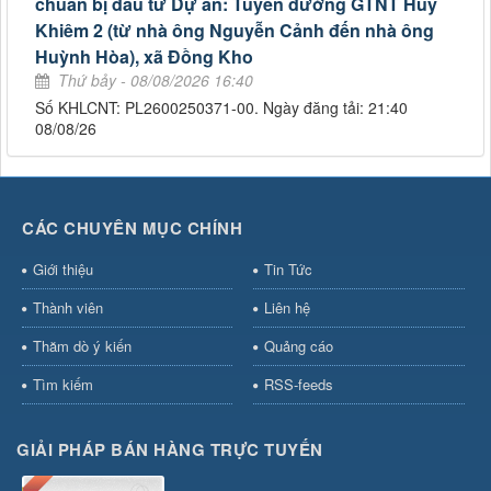
chuẩn bị đầu tư Dự án: Tuyến đường GTNT Huy
Khiêm 2 (từ nhà ông Nguyễn Cảnh đến nhà ông
Huỳnh Hòa), xã Đồng Kho
Thứ bảy - 08/08/2026 16:40
Số KHLCNT: PL2600250371-00. Ngày đăng tải: 21:40
08/08/26
CÁC CHUYÊN MỤC CHÍNH
Giới thiệu
Tin Tức
Thành viên
Liên hệ
Thăm dò ý kiến
Quảng cáo
Tìm kiếm
RSS-feeds
GIẢI PHÁP BÁN HÀNG TRỰC TUYẾN