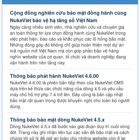
Cộng đồng nghiên cứu bảo mật đồng hành cùng
NukeViet bảo vệ hạ tầng số Việt Nam
Ngày càng nhiều sinh viên, nhà nghiên cứu và chuyên gia
an toàn thông tin lựa chọn đồng hành cùng NukeViet trong
việc phát hiện, báo cáo và khắc phục các lỗ hổng bảo mật.
Những đóng góp đó không chỉ giúp hoàn thiện một dự án
mã nguồn mở Việt Nam mà còn góp phần bảo vệ hàng
nghìn website của cơ quan, tổ chức và doanh nghiệp đang
vận hành trên nền tảng này.
Thông báo phát hành NukeViet 4.6.00
NukeViet 4.6.00 là phiên bản tiếp theo của NukeViet CMS
dựa trên kế thừa các chức năng của dòng 4.5 và yêu cầu
máy chủ hỗ trợ php 7.4 trở lên. Đây cũng là bản cập nhật
bảo mật rất quan trọng được khuyến nghị cho toàn bộ người
dùng.
Thông báo bảo mật dòng NukeViet 4.5.x
Dòng NukeViet 4.5.x đã bước vào giai đoạn duy trì cuối vòng
đời. Trang này ghi nhận liên tục các vấn đề bảo mật và cách
chúng tôi xử lý để giữ an toàn cho những website còn ở lại