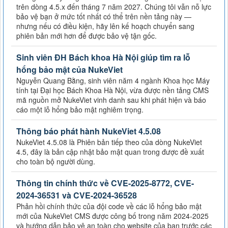
trên dòng 4.5.x đến tháng 7 năm 2027. Chúng tôi vẫn nỗ lực
bảo vệ bạn ở mức tốt nhất có thể trên nền tảng này —
nhưng nếu có điều kiện, hãy lên kế hoạch chuyển sang
phiên bản mới hơn để được bảo vệ tận gốc.
Sinh viên ĐH Bách khoa Hà Nội giúp tìm ra lỗ
hổng bảo mật của NukeViet
Nguyễn Quang Bằng, sinh viên năm 4 ngành Khoa học Máy
tính tại Đại học Bách Khoa Hà Nội, vừa được nền tảng CMS
mã nguồn mở NukeViet vinh danh sau khi phát hiện và báo
cáo một lỗ hổng bảo mật nghiêm trọng.
Thông báo phát hành NukeViet 4.5.08
NukeViet 4.5.08 là Phiên bản tiếp theo của dòng NukeViet
4.5, đây là bản cập nhật bảo mật quan trong được đề xuất
cho toàn bộ người dùng.
Thông tin chính thức về CVE-2025-8772, CVE-
2024-36531 và CVE-2024-36528
Phản hồi chính thức của đội code về các lỗ hổng bảo mật
mới của NukeViet CMS được công bố trong năm 2024-2025
và hướng dẫn bảo vệ an toàn cho website của bạn trước các