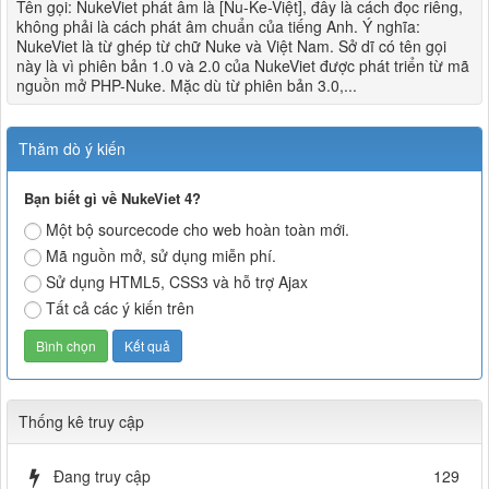
Tên gọi: NukeViet phát âm là [Nu-Ke-Việt], đây là cách đọc riêng,
không phải là cách phát âm chuẩn của tiếng Anh. Ý nghĩa:
NukeViet là từ ghép từ chữ Nuke và Việt Nam. Sở dĩ có tên gọi
này là vì phiên bản 1.0 và 2.0 của NukeViet được phát triển từ mã
nguồn mở PHP-Nuke. Mặc dù từ phiên bản 3.0,...
Thăm dò ý kiến
Bạn biết gì về NukeViet 4?
Một bộ sourcecode cho web hoàn toàn mới.
Mã nguồn mở, sử dụng miễn phí.
Sử dụng HTML5, CSS3 và hỗ trợ Ajax
Tất cả các ý kiến trên
Thống kê truy cập
Đang truy cập
129