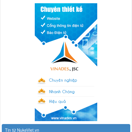
Tin từ NukeViet.vn