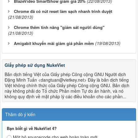
(22/08/2013)
BlazeVideo SmartShow giảm giá 20%
Chrome đã có nút reset làm sạch nhanh trình duyệt
(21/08/2013)
Chrome thêm tính năng "giám sát người dùng"
(21/08/2013)
(19/08/2013)
Amigabit khuyến mãi giảm giá phần mềm
Giấy phép sử dụng NukeViet
Bản dịch tiếng Việt của Giấy phép Công cộng GNU Người dịch
Đặng Minh Tuấn <dangtuan@vietkey.net> Đây là bản dịch tiếng
Việt không chính thức của Giấy phép Công cộng GNU. Bản dịch
này không phải do Tổ chức Phần mềm Tự do ấn hành, và nó
không quy định về mặt pháp lý các điều khoản cho các phần...
Thăm dò ý kiến
Bạn biết gì về NukeViet 4?
Một bộ sourcecode cho web hoàn toàn mới.