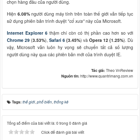
chọn hàng đầu của người dùng.
Hiện
6.08%
người dùng máy tính trên toàn thế giới vẫn tiếp tục
sử dụng phiên bản trình duyệt "
cổ xưa"
này của Microsoft.
Internet Explorer 6
thậm chí còn có thị phần cao hơn so với
Chrome 29
(
3.53%
),
Safari 6
(3.45%
) và
Opera 12
(1.25%
). Dù
vậy, Microsoft vẫn luôn hy vọng sẽ chuyển tất cả số lượng
người dùng này qua các phiên bản mới của trình duyệt IE.
Tác giả:
Theo VnReview
Nguồn tin:
http://www.quantrimang.com.vn
Tags:
thế giới
,
phổ biến
,
thống kê
Tổng số điểm của bài viết là: 0 trong 0 đánh giá
Click để đánh giá bài viết