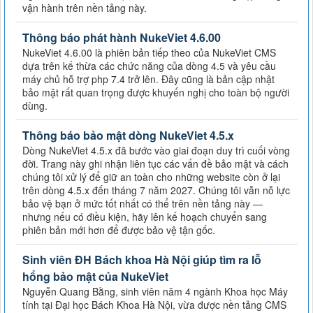
vận hành trên nền tảng này.
Thông báo phát hành NukeViet 4.6.00
NukeViet 4.6.00 là phiên bản tiếp theo của NukeViet CMS
dựa trên kế thừa các chức năng của dòng 4.5 và yêu cầu
máy chủ hỗ trợ php 7.4 trở lên. Đây cũng là bản cập nhật
bảo mật rất quan trọng được khuyến nghị cho toàn bộ người
dùng.
Thông báo bảo mật dòng NukeViet 4.5.x
Dòng NukeViet 4.5.x đã bước vào giai đoạn duy trì cuối vòng
đời. Trang này ghi nhận liên tục các vấn đề bảo mật và cách
chúng tôi xử lý để giữ an toàn cho những website còn ở lại
trên dòng 4.5.x đến tháng 7 năm 2027. Chúng tôi vẫn nỗ lực
bảo vệ bạn ở mức tốt nhất có thể trên nền tảng này —
nhưng nếu có điều kiện, hãy lên kế hoạch chuyển sang
phiên bản mới hơn để được bảo vệ tận gốc.
Sinh viên ĐH Bách khoa Hà Nội giúp tìm ra lỗ
hổng bảo mật của NukeViet
Nguyễn Quang Bằng, sinh viên năm 4 ngành Khoa học Máy
tính tại Đại học Bách Khoa Hà Nội, vừa được nền tảng CMS