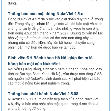
dùng.
Thông báo bảo mật dòng NukeViet 4.5.x
Dòng NukeViet 4.5.x đã bước vào giai đoạn duy trì cuối vòng
đời. Trang này ghi nhận liên tục các vấn đề bảo mật và cách
chúng tôi xử lý để giữ an toàn cho những website còn ở lại
trên dòng 4.5.x đến tháng 7 năm 2027. Chúng tôi vẫn nỗ lực
bảo vệ bạn ở mức tốt nhất có thể trên nền tảng này —
nhưng nếu có điều kiện, hãy lên kế hoạch chuyển sang
phiên bản mới hơn để được bảo vệ tận gốc.
Sinh viên ĐH Bách khoa Hà Nội giúp tìm ra lỗ
hổng bảo mật của NukeViet
Nguyễn Quang Bằng, sinh viên năm 4 ngành Khoa học Máy
tính tại Đại học Bách Khoa Hà Nội, vừa được nền tảng CMS
mã nguồn mở NukeViet vinh danh sau khi phát hiện và báo
cáo một lỗ hổng bảo mật nghiêm trọng.
Thông báo phát hành NukeViet 4.5.08
NukeViet 4.5.08 là Phiên bản tiếp theo của dòng NukeViet
4.5, đây là bản cập nhật bảo mật quan trong được đề xuất
cho toàn bộ người dùng.