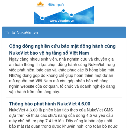
Tin từ NukeViet.vn
Cộng đồng nghiên cứu bảo mật đồng hành cùng
NukeViet bảo vệ hạ tầng số Việt Nam
Ngày càng nhiều sinh viên, nhà nghiên cứu và chuyên gia
an toàn thông tin lựa chọn đồng hành cùng NukeViet trong
việc phát hiện, báo cáo và khắc phục các lỗ hổng bảo mật.
Những đóng góp đó không chỉ giúp hoàn thiện một dự án
mã nguồn mở Việt Nam mà còn góp phần bảo vệ hàng
nghìn website của cơ quan, tổ chức và doanh nghiệp đang
vận hành trên nền tảng này.
Thông báo phát hành NukeViet 4.6.00
NukeViet 4.6.00 là phiên bản tiếp theo của NukeViet CMS
dựa trên kế thừa các chức năng của dòng 4.5 và yêu cầu
máy chủ hỗ trợ php 7.4 trở lên. Đây cũng là bản cập nhật
bảo mật rất quan trọng được khuyến nghị cho toàn bộ người