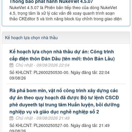
Thông báo phát hành NukeViet 4.5.07
NukeViet 4.5.07 là Phiên bản tiếp theo của dòng NukeViet
4.5, trọng tâm là xử lý các vấn đề xoay quanh trình soạn
thảo CKEditor 5 và tính năng block tùy chỉnh trong giao diện
Kế hoạch lựa chọn nhà thầu
Kế hoạch lựa chọn nhà thầu dự án: Công trình
cấp điện thôn Đán Dầu (tên mới: thôn Bản Lầu)
Chủ nhật - 09/08/2026 22:04
Số KHLCNT: PL2600250530-00. Ngày đăng tải: 22:04
09/08/26
Rà phá bom mìn, vật nổ công trình xây dựng các
dự án theo quy hoạch đã được Bộ tư lệnh CSCĐ
phê duyeeth tại trung tâm Huấn luyện, bồi dưỡng
nghiệp vụ và giáo dục nghề nghiệp số 2
Chủ nhật - 09/08/2026 21:49
Số KHLCNT: PL2600250527-00. Ngày đăng tải: 21:49
09/08/26