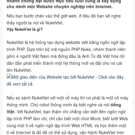
nhanh chóng đạt được mục tiêu cuối cùng là xây dựng
cho mình một Website chuyên nghiệp trên Internet.
Nếu bạn bước chân vào thế giới web, ở đâu đó bạn sẽ nghe
thấy người ta nói về NukeViet.
Vậy NukeViet là gì?
NukeViet là hệ thống tạo dựng website viết bằng ngôn ngữ lập
trình PHP. Dựa trên bộ mã nguồn PHP-Nuke, nhóm thanh niên
gồm 4 người Việt Nam mà đứng đầu là Anh Tú đã Việt hóa rồi
dần dần phát triển thành một hệ thống mới và đặt cho nó cái
tên NukeViet.
Nếu so sánh NukeViet với một cỗ máy thì nó phải là một cỗ máy
thông minh. Chú robot thông minh ấy biết nghe và nói
tiếng
Việt
. Với NukeViet, bạn thậm chí chẳng cần biết đến ngôn ngữ
lập trình PHP làm chi, chỉ cần biết một chút Word, biết lướt Web
cùng một ít về ngôn ngữ lập trình Web HTML và học thêm một
tí về Internet là đủ để có thể sử dụng, vận hành NukeViet trơn