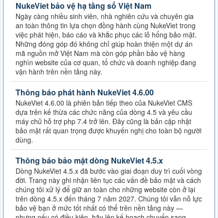
NukeViet bảo vệ hạ tầng số Việt Nam
Ngày càng nhiều sinh viên, nhà nghiên cứu và chuyên gia
an toàn thông tin lựa chọn đồng hành cùng NukeViet trong
việc phát hiện, báo cáo và khắc phục các lỗ hổng bảo mật.
Những đóng góp đó không chỉ giúp hoàn thiện một dự án
mã nguồn mở Việt Nam mà còn góp phần bảo vệ hàng
nghìn website của cơ quan, tổ chức và doanh nghiệp đang
vận hành trên nền tảng này.
Thông báo phát hành NukeViet 4.6.00
NukeViet 4.6.00 là phiên bản tiếp theo của NukeViet CMS
dựa trên kế thừa các chức năng của dòng 4.5 và yêu cầu
máy chủ hỗ trợ php 7.4 trở lên. Đây cũng là bản cập nhật
bảo mật rất quan trọng được khuyến nghị cho toàn bộ người
dùng.
Thông báo bảo mật dòng NukeViet 4.5.x
Dòng NukeViet 4.5.x đã bước vào giai đoạn duy trì cuối vòng
đời. Trang này ghi nhận liên tục các vấn đề bảo mật và cách
chúng tôi xử lý để giữ an toàn cho những website còn ở lại
trên dòng 4.5.x đến tháng 7 năm 2027. Chúng tôi vẫn nỗ lực
bảo vệ bạn ở mức tốt nhất có thể trên nền tảng này —
nhưng nếu có điều kiện, hãy lên kế hoạch chuyển sang