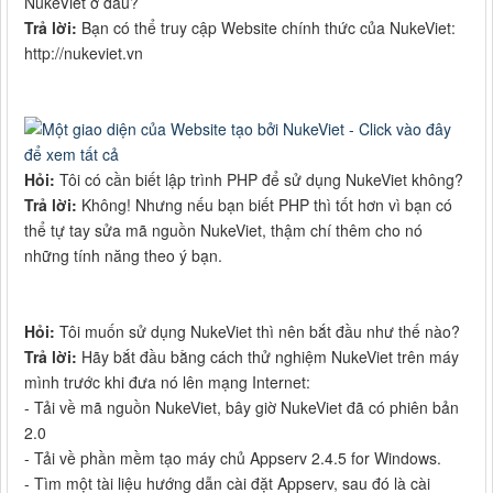
NukeViet ở đâu?
Trả lời:
Bạn có thể truy cập Website chính thức của NukeViet:
http://nukeviet.vn
Hỏi:
Tôi có cần biết lập trình PHP để sử dụng NukeViet không?
Trả lời:
Không! Nhưng nếu bạn biết PHP thì tốt hơn vì bạn có
thể tự tay sửa mã nguồn NukeViet, thậm chí thêm cho nó
những tính năng theo ý bạn.
Hỏi:
Tôi muốn sử dụng NukeViet thì nên bắt đầu như thế nào?
Trả lời:
Hãy bắt đầu bằng cách thử nghiệm NukeViet trên máy
mình trước khi đưa nó lên mạng Internet:
- Tải về mã nguồn NukeViet, bây giờ NukeViet đã có phiên bản
2.0
- Tải về phần mềm tạo máy chủ Appserv 2.4.5 for Windows.
- Tìm một tài liệu hướng dẫn cài đặt Appserv, sau đó là cài