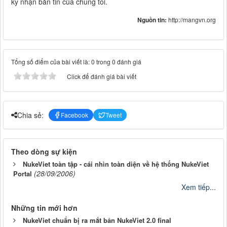
ký nhận bản tin của chúng tôi.
Nguồn tin:
http://mangvn.org
Tổng số điểm của bài viết là: 0 trong 0 đánh giá
Click để đánh giá bài viết
Chia sẻ:
Facebook
Tweet
Theo dòng sự kiện
NukeViet toàn tập - cái nhìn toàn diện về hệ thống NukeViet
(28/09/2006)
Portal
Xem tiếp...
Những tin mới hơn
NukeViet chuẩn bị ra mắt bản NukeViet 2.0 final