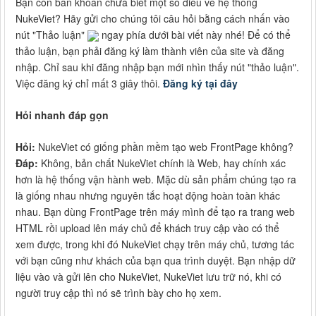
Bạn còn băn khoăn chưa biết một số điều về hệ thống
NukeViet? Hãy gửi cho chúng tôi câu hỏi bằng cách nhấn vào
nút "Thảo luận"
ngay phía dưới bài viết này nhé! Để có thể
thảo luận, bạn phải đăng ký làm thành viên của site và đăng
nhập. Chỉ sau khi đăng nhập bạn mới nhìn thấy nút "thảo luận".
Việc đăng ký chỉ mất 3 giây thôi.
Đăng ký tại đây
Hỏi nhanh đáp gọn
Hỏi:
NukeViet có giống phần mềm tạo web FrontPage không?
Đáp:
Không, bản chất NukeViet chính là Web, hay chính xác
hơn là hệ thống vận hành web. Mặc dù sản phẩm chúng tạo ra
là giống nhau nhưng nguyên tắc hoạt động hoàn toàn khác
nhau. Bạn dùng FrontPage trên máy mình để tạo ra trang web
HTML rồi upload lên máy chủ để khách truy cập vào có thể
xem được, trong khi đó NukeViet chạy trên máy chủ, tương tác
với bạn cũng như khách của bạn qua trình duyệt. Bạn nhập dữ
liệu vào và gửi lên cho NukeViet, NukeViet lưu trữ nó, khi có
người truy cập thì nó sẽ trình bày cho họ xem.