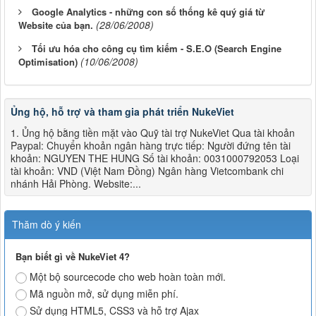
Google Analytics - những con số thống kê quý giá từ
(28/06/2008)
Website của bạn.
Tối ưu hóa cho công cụ tìm kiếm - S.E.O (Search Engine
(10/06/2008)
Optimisation)
Ủng hộ, hỗ trợ và tham gia phát triển NukeViet
1. Ủng hộ bằng tiền mặt vào Quỹ tài trợ NukeViet Qua tài khoản
Paypal: Chuyển khoản ngân hàng trực tiếp: Người đứng tên tài
khoản: NGUYEN THE HUNG Số tài khoản: 0031000792053 Loại
tài khoản: VND (Việt Nam Đồng) Ngân hàng Vietcombank chi
nhánh Hải Phòng. Website:...
Thăm dò ý kiến
Bạn biết gì về NukeViet 4?
Một bộ sourcecode cho web hoàn toàn mới.
Mã nguồn mở, sử dụng miễn phí.
Sử dụng HTML5, CSS3 và hỗ trợ Ajax