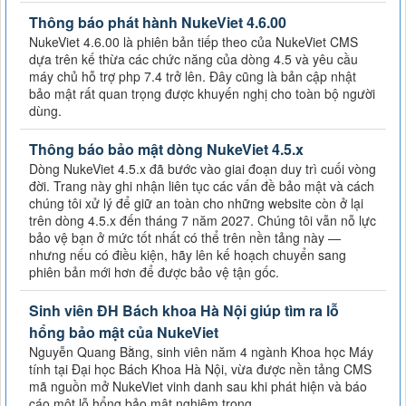
Thông báo phát hành NukeViet 4.6.00
NukeViet 4.6.00 là phiên bản tiếp theo của NukeViet CMS
dựa trên kế thừa các chức năng của dòng 4.5 và yêu cầu
máy chủ hỗ trợ php 7.4 trở lên. Đây cũng là bản cập nhật
bảo mật rất quan trọng được khuyến nghị cho toàn bộ người
dùng.
Thông báo bảo mật dòng NukeViet 4.5.x
Dòng NukeViet 4.5.x đã bước vào giai đoạn duy trì cuối vòng
đời. Trang này ghi nhận liên tục các vấn đề bảo mật và cách
chúng tôi xử lý để giữ an toàn cho những website còn ở lại
trên dòng 4.5.x đến tháng 7 năm 2027. Chúng tôi vẫn nỗ lực
bảo vệ bạn ở mức tốt nhất có thể trên nền tảng này —
nhưng nếu có điều kiện, hãy lên kế hoạch chuyển sang
phiên bản mới hơn để được bảo vệ tận gốc.
Sinh viên ĐH Bách khoa Hà Nội giúp tìm ra lỗ
hổng bảo mật của NukeViet
Nguyễn Quang Bằng, sinh viên năm 4 ngành Khoa học Máy
tính tại Đại học Bách Khoa Hà Nội, vừa được nền tảng CMS
mã nguồn mở NukeViet vinh danh sau khi phát hiện và báo
cáo một lỗ hổng bảo mật nghiêm trọng.