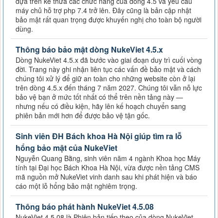
dựa trên kế thừa các chức năng của dòng 4.5 và yêu cầu
máy chủ hỗ trợ php 7.4 trở lên. Đây cũng là bản cập nhật
bảo mật rất quan trọng được khuyến nghị cho toàn bộ người
dùng.
Thông báo bảo mật dòng NukeViet 4.5.x
Dòng NukeViet 4.5.x đã bước vào giai đoạn duy trì cuối vòng
đời. Trang này ghi nhận liên tục các vấn đề bảo mật và cách
chúng tôi xử lý để giữ an toàn cho những website còn ở lại
trên dòng 4.5.x đến tháng 7 năm 2027. Chúng tôi vẫn nỗ lực
bảo vệ bạn ở mức tốt nhất có thể trên nền tảng này —
nhưng nếu có điều kiện, hãy lên kế hoạch chuyển sang
phiên bản mới hơn để được bảo vệ tận gốc.
Sinh viên ĐH Bách khoa Hà Nội giúp tìm ra lỗ
hổng bảo mật của NukeViet
Nguyễn Quang Bằng, sinh viên năm 4 ngành Khoa học Máy
tính tại Đại học Bách Khoa Hà Nội, vừa được nền tảng CMS
mã nguồn mở NukeViet vinh danh sau khi phát hiện và báo
cáo một lỗ hổng bảo mật nghiêm trọng.
Thông báo phát hành NukeViet 4.5.08
NukeViet 4.5.08 là Phiên bản tiếp theo của dòng NukeViet