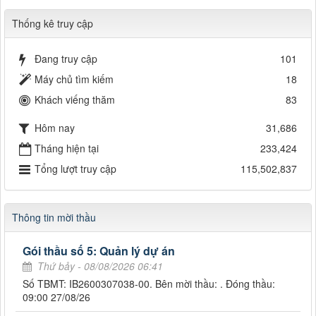
Thống kê truy cập
Đang truy cập
101
Máy chủ tìm kiếm
18
Khách viếng thăm
83
Hôm nay
31,686
Tháng hiện tại
233,424
Tổng lượt truy cập
115,502,837
Thông tin mời thầu
Gói thầu số 5: Quản lý dự án
Thứ bảy - 08/08/2026 06:41
Số TBMT: IB2600307038-00. Bên mời thầu: . Đóng thầu:
09:00 27/08/26