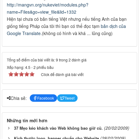
http://mangvn.org/nukeviet/modules.php?
name=Files&go=view_file&lid=1332
Hiện tại chưa có bản tiếng Việt nhưng nếu tiếng Anh của bạn
giống tiếng Pháp của tôi thì bạn có thể đọc tạm
bản dịch của
Google Translate.
(không có hình và khá ... lủng củng)
Tổng số điểm của bài viết là: 9 trong 2 đánh giá
Xếp hạng:
4.5
-
2
phiếu bầu
Click để đánh giá bài viết
Chia sẻ:
Facebook
Tweet
Những tin mới hơn
(20/02/2009)
37 Mẹo kéo khách vào Web không bao giờ cũ.
(28/02/2009)
Kích thước logo, banner chuẩn cho Website