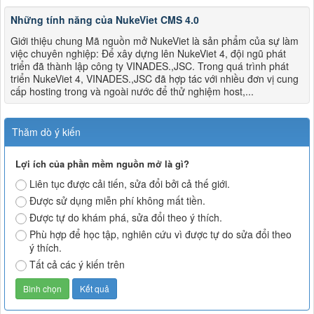
Những tính năng của NukeViet CMS 4.0
Giới thiệu chung Mã nguồn mở NukeViet là sản phẩm của sự làm
việc chuyên nghiệp: Để xây dựng lên NukeViet 4, đội ngũ phát
triển đã thành lập công ty VINADES.,JSC. Trong quá trình phát
triển NukeViet 4, VINADES.,JSC đã hợp tác với nhiều đơn vị cung
cấp hosting trong và ngoài nước để thử nghiệm host,...
Thăm dò ý kiến
Lợi ích của phần mềm nguồn mở là gì?
Liên tục được cải tiến, sửa đổi bởi cả thế giới.
Được sử dụng miễn phí không mất tiền.
Được tự do khám phá, sửa đổi theo ý thích.
Phù hợp để học tập, nghiên cứu vì được tự do sửa đổi theo
ý thích.
Tất cả các ý kiến trên