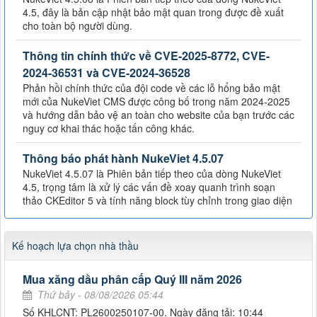
4.5, đây là bản cập nhật bảo mật quan trong được đề xuất
cho toàn bộ người dùng.
Thông tin chính thức về CVE-2025-8772, CVE-
2024-36531 và CVE-2024-36528
Phản hồi chính thức của đội code về các lỗ hổng bảo mật
mới của NukeViet CMS được công bố trong năm 2024-2025
và hướng dẫn bảo vệ an toàn cho website của bạn trước các
nguy cơ khai thác hoặc tấn công khác.
Thông báo phát hành NukeViet 4.5.07
NukeViet 4.5.07 là Phiên bản tiếp theo của dòng NukeViet
4.5, trọng tâm là xử lý các vấn đề xoay quanh trình soạn
thảo CKEditor 5 và tính năng block tùy chỉnh trong giao diện
Kế hoạch lựa chọn nhà thầu
Mua xăng dầu phân cấp Quý III năm 2026
Thứ bảy - 08/08/2026 05:44
Số KHLCNT: PL2600250107-00. Ngày đăng tải: 10:44