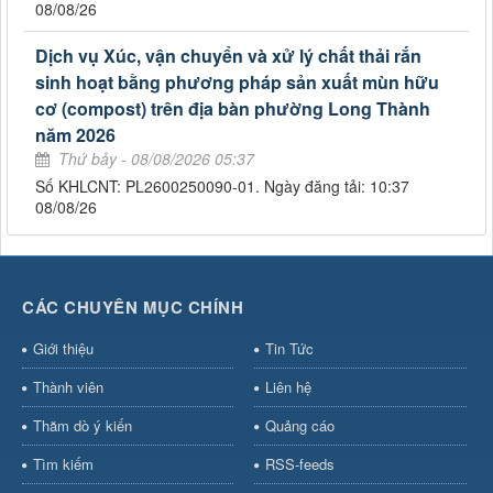
08/08/26
Dịch vụ Xúc, vận chuyển và xử lý chất thải rắn
sinh hoạt bằng phương pháp sản xuất mùn hữu
cơ (compost) trên địa bàn phường Long Thành
năm 2026
Thứ bảy - 08/08/2026 05:37
Số KHLCNT: PL2600250090-01. Ngày đăng tải: 10:37
08/08/26
CÁC CHUYÊN MỤC CHÍNH
Giới thiệu
Tin Tức
Thành viên
Liên hệ
Thăm dò ý kiến
Quảng cáo
Tìm kiếm
RSS-feeds