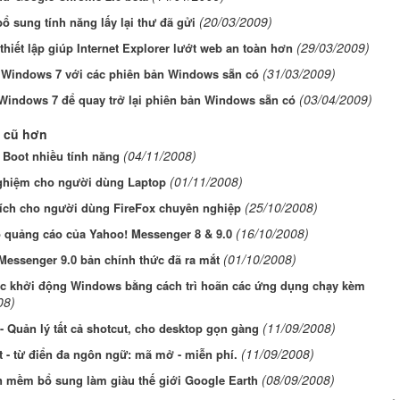
(20/03/2009)
ổ sung tính năng lấy lại thư đã gửi
(29/03/2009)
hiết lập giúp Internet Explorer lướt web an toàn hơn
(31/03/2009)
t Windows 7 với các phiên bản Windows sẵn có
(03/04/2009)
Windows 7 để quay trở lại phiên bản Windows sẵn có
 cũ hơn
(04/11/2008)
 Boot nhiều tính năng
(01/11/2008)
ghiệm cho người dùng Laptop
(25/10/2008)
 ích cho người dùng FireFox chuyên nghiệp
(16/10/2008)
ỏ quảng cáo của Yahoo! Messenger 8 & 9.0
(01/10/2008)
Messenger 9.0 bản chính thức đã ra mắt
ốc khởi động Windows bằng cách trì hoãn các ứng dụng chạy kèm
08)
(11/09/2008)
 - Quản lý tất cả shotcut, cho desktop gọn gàng
(11/09/2008)
t - từ điển đa ngôn ngữ: mã mở - miễn phí.
(08/09/2008)
n mềm bổ sung làm giàu thế giới Google Earth