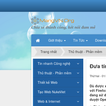
Chia sẻ thành công, kết nối đam mê
Giới thiệu
Tin Tức
Downl
Trang nhất
Thủ thuật - Phần mềm
Tin nhanh Công nghệ
Đưa tí
Thủ thuật - Phần mềm
Thứ hai - 01
Thiết kế Web
Dù được x
với Firef
Tạo Web NukeViet
đang sử d
duyệt Ope
Web & Internet