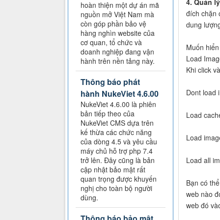
4. Quản l
hoàn thiện một dự án mã
đích chặn 
nguồn mở Việt Nam mà
còn góp phần bảo vệ
dung lượng
hàng nghìn website của
cơ quan, tổ chức và
Muốn hiển 
doanh nghiệp đang vận
Load Image
hành trên nền tảng này.
Khi click v
Thông báo phát
Dont load 
hành NukeViet 4.6.00
NukeViet 4.6.00 là phiên
bản tiếp theo của
Load cache
NukeViet CMS dựa trên
kế thừa các chức năng
Load image 
của dòng 4.5 và yêu cầu
máy chủ hỗ trợ php 7.4
trở lên. Đây cũng là bản
Load all im
cập nhật bảo mật rất
quan trọng được khuyến
Bạn có thể
nghị cho toàn bộ người
web nào đó
dùng.
web đó vào
Thông báo bảo mật