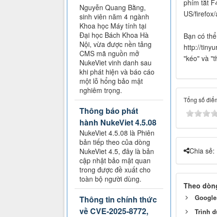
phím tắt F
Nguyễn Quang Bằng,
US/firefox
sinh viên năm 4 ngành
Khoa học Máy tính tại
Đại học Bách Khoa Hà
Bạn có thể 
Nội, vừa được nền tảng
http://tin
CMS mã nguồn mở
"kéo" và "
NukeViet vinh danh sau
khi phát hiện và báo cáo
một lỗ hổng bảo mật
nghiêm trọng.
Tổng số điểm
Thông báo phát
hành NukeViet 4.5.08
NukeViet 4.5.08 là Phiên
bản tiếp theo của dòng
Chia sẻ:
NukeViet 4.5, đây là bản
cập nhật bảo mật quan
trong được đề xuất cho
toàn bộ người dùng.
Theo dòng
Google
Thông tin chính thức
về CVE-2025-8772,
Trình d