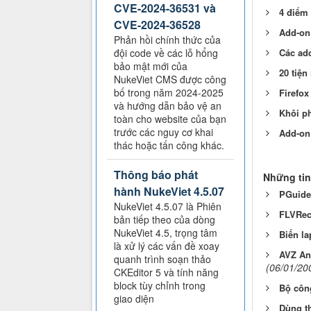
CVE-2024-36531 và
4 điểm
CVE-2024-36528
Add-on 
Phản hồi chính thức của
đội code về các lỗ hổng
Các add
bảo mật mới của
20 tiện
NukeViet CMS được công
bố trong năm 2024-2025
Firefox
và hướng dẫn bảo vệ an
Khôi ph
toàn cho website của bạn
trước các nguy cơ khai
Add-on
thác hoặc tấn công khác.
Thông báo phát
Những tin
hành NukeViet 4.5.07
PGuider
NukeViet 4.5.07 là Phiên
FLVReco
bản tiếp theo của dòng
NukeViet 4.5, trọng tâm
Biến la
là xử lý các vấn đề xoay
AVZ Ant
quanh trình soạn thảo
(06/01/20
CKEditor 5 và tính năng
block tùy chỉnh trong
Bộ công
giao diện
Dùng t