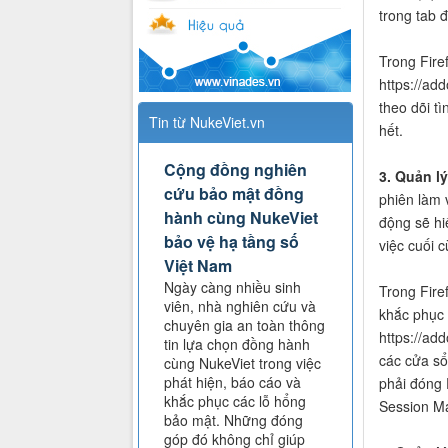
trong tab đ
Trong Fire
https://ad
theo dõi t
Tin từ NukeViet.vn
hết.
Cộng đồng nghiên
3. Quản l
cứu bảo mật đồng
phiên làm 
hành cùng NukeViet
động sẽ hi
bảo vệ hạ tầng số
việc cuối 
Việt Nam
Ngày càng nhiều sinh
Trong Fire
viên, nhà nghiên cứu và
khắc phục 
chuyên gia an toàn thông
https://ad
tin lựa chọn đồng hành
các cửa sổ 
cùng NukeViet trong việc
phát hiện, báo cáo và
phải đóng 
khắc phục các lỗ hổng
Session Ma
bảo mật. Những đóng
góp đó không chỉ giúp