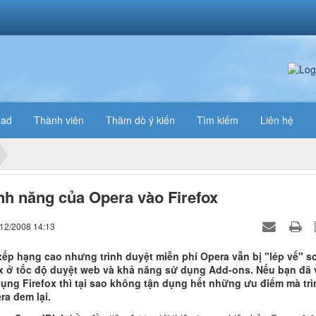
oad
Thành viên
Thăm dò ý kiến
Tìm kiếm
Liên hệ
nh năng của Opera vào Firefox
/12/2008 14:13
ếp hạng cao nhưng trình duyệt miễn phí Opera vẫn bị "lép vế" s
ox ở tốc độ duyệt web và khả năng sử dụng Add-ons. Nếu bạn đã 
ụng Firefox thì tại sao không tận dụng hết những ưu điểm mà trì
ra đem lại.