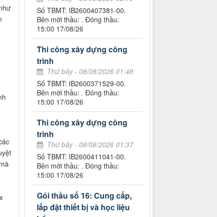
 như
Số TBMT: IB2600407381-00.
n
Bên mời thầu: . Đóng thầu:
15:00 17/08/26
Thi công xây dựng công
trình
Thứ bảy - 08/08/2026 01:48
Số TBMT: IB2600371529-00.
Bên mời thầu: . Đóng thầu:
nh
15:00 17/08/26
Thi công xây dựng công
trình
các
Thứ bảy - 08/08/2026 01:37
uyệt
Số TBMT: IB2600411041-00.
 mà
Bên mời thầu: . Đóng thầu:
15:00 17/08/26
Gói thầu số 16: Cung cấp,
x
lắp đặt thiết bị và học liệu
a