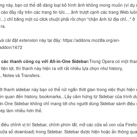
ăng này, bạn có thể dễ dàng loại bỏ hình ảnh không mong muốn (ví dụ
cáo đầy rẫy trên các trang tin tức..., ảnh trượt cạnh các trang Web luô
...) chỉ bằng một cú click chuột phải rồi chọn "chặn ảnh từ địa chỉ..." ở
ra.
à cài đặt extenxion này tại đây: https://addons.mozilla.org/en-
/addon/1672
ý các thanh công cụ với All-in-One Sidebar:
Trong Opera có một tha
 tiện lợi, thì thanh này hiện ra với rất nhiều lựa chọn như history,
 Notes và Transfers.
i thanh sidebar này bạn có thể rút ngắn thời gian trong việc thực hiện 
iên quan đến history, bookmarks...Lấy cảm hứng từ Sidebar của trình d
-in-One Sidebar không chỉ mang tới cho người dùng Sidebar sành điệu
ép làm nhiều hơn thế.
điều chỉnh vị trí Sidebar, chỉnh phím tắt, mở các cửa sổ con của Firefo
 cửa sổ download) trong Sidebar. Sidebar được hiện hoặc ẩn thông qu