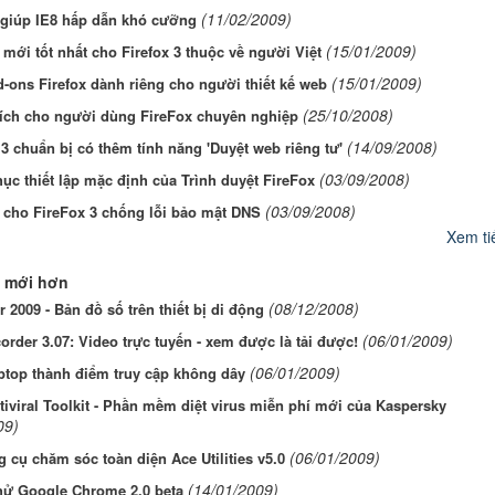
(11/02/2009)
 giúp IE8 hấp dẫn khó cưỡng
(15/01/2009)
mới tốt nhất cho Firefox 3 thuộc về người Việt
(15/01/2009)
-ons Firefox dành riêng cho người thiết kế web
(25/10/2008)
 ích cho người dùng FireFox chuyên nghiệp
(14/09/2008)
 3 chuẩn bị có thêm tính năng 'Duyệt web riêng tư'
(03/09/2008)
ục thiết lập mặc định của Trình duyệt FireFox
(03/09/2008)
 cho FireFox 3 chống lỗi bảo mật DNS
Xem tiế
 mới hơn
(08/12/2008)
 2009 - Bản đồ số trên thiết bị di động
(06/01/2009)
rder 3.07: Video trực tuyến - xem được là tải được!
(06/01/2009)
ptop thành điểm truy cập không dây
iviral Toolkit - Phần mềm diệt virus miễn phí mới của Kaspersky
09)
(06/01/2009)
 cụ chăm sóc toàn diện Ace Utilities v5.0
(14/01/2009)
hử Google Chrome 2.0 beta