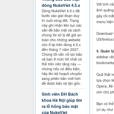
Với tính n
dòng NukeViet 4.5.x
ảnh quảng 
Dòng NukeViet 4.5.x đã
bước vào giai đoạn duy
gây rối mắt
trì cuối vòng đời. Trang
menu hiện 
này ghi nhận liên tục các
vấn đề bảo mật và cách
Download v
chúng tôi xử lý để giữ an
US/firefox
toàn cho những website
còn ở lại trên dòng 4.5.x
đến tháng 7 năm 2027.
5. Quản l
Chúng tôi vẫn nỗ lực bảo
sidebar rất
vệ bạn ở mức tốt nhất có
bookmarks,
thể trên nền tảng này —
nhưng nếu có điều kiện,
hãy lên kế hoạch chuyển
Quả thật vớ
sang phiên bản mới hơn
lựa chọn l
để được bảo vệ tận gốc.
Opera, All
còn cho ph
Sinh viên ĐH Bách
khoa Hà Nội giúp tìm
Bạn có thể 
ra lỗ hổng bảo mật
(ví dụ như
của NukeViet