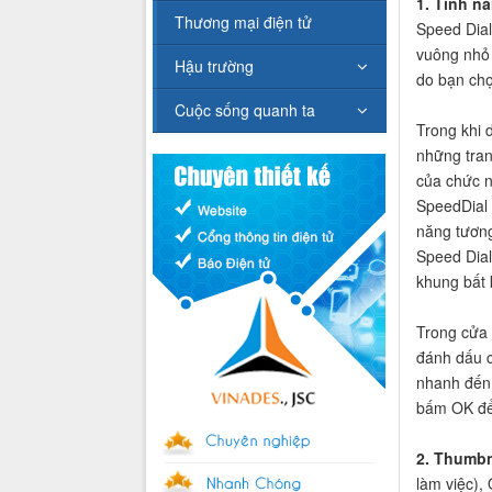
1. Tính n
Thương mại điện tử
Speed Dial
vuông nhỏ 
Hậu trường
do bạn chọ
Cuộc sống quanh ta
Trong khi 
những tran
của chức n
SpeedDial 
năng tương
Speed Dial
khung bất 
Trong cửa 
đánh dấu c
nhanh đến 
bấm OK để l
2. Thumbn
làm việc),