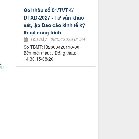
Gói thầu số 01/TVTK/
ĐTXD-2027 - Tư vấn khảo
sát, lập Báo cáo kinh tế kỹ
thuật công trình
Thứ bảy - 08/08/2026 01:24
Số TBMT: IB2600428190-00.
Bên mời thầu: . Đóng thầu:
14:30 15/08/26
p...