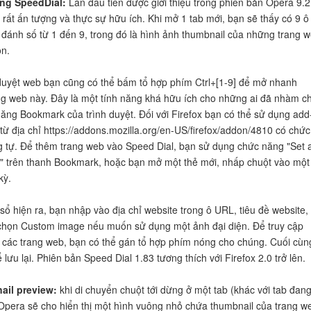
ăng SpeedDial:
Lần đầu tiên được giới thiệu trong phiên bản Opera 9.2
 rất ấn tượng và thực sự hữu ích. Khi mở 1 tab mới, bạn sẽ thấy có 9 ô
đánh số từ 1 đến 9, trong đó là hình ảnh thumbnail của những trang 
n.
duyệt web bạn cũng có thể bấm tổ hợp phím Ctrl+[1-9] để mở nhanh
g web này. Đây là một tính năng khá hữu ích cho những ai đã nhàm c
ăng Bookmark của trình duyệt. Đối với Firefox bạn có thể sử dụng add
từ địa chỉ https://addons.mozilla.org/en-US/firefox/addon/4810 có chức
 tự. Để thêm trang web vào Speed Dial, bạn sử dụng chức năng "Set 
" trên thanh Bookmark, hoặc bạn mở một thẻ mới, nhấp chuột vào một
kỳ.
sổ hiện ra, bạn nhập vào địa chỉ website trong ô URL, tiêu đề website,
họn Custom image nếu muốn sử dụng một ảnh đại diện. Để truy cập
các trang web, bạn có thể gán tổ hợp phím nóng cho chúng. Cuối cùn
ưu lại. Phiên bản Speed Dial 1.83 tương thích với Firefox 2.0 trở lên.
ail preview:
khi di chuyển chuột tới dừng ở một tab (khác với tab đan
 Opera sẽ cho hiển thị một hình vuông nhỏ chứa thumbnail của trang w