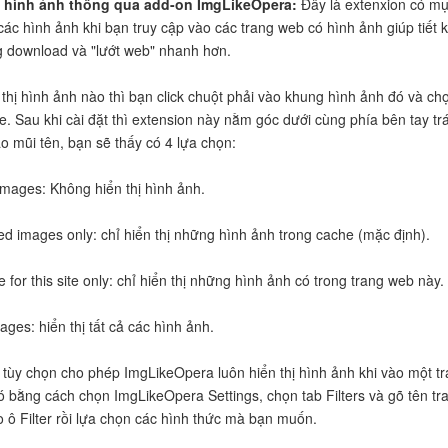
ý hình ảnh thông qua add-on ImgLikeOpera:
Đây là extenxion có m
các hình ảnh khi bạn truy cập vào các trang web có hình ảnh giúp tiết 
 download và "lướt web" nhanh hơn.
thị hình ảnh nào thì bạn click chuột phải vào khung hình ảnh đó và ch
. Sau khi cài đặt thì extension này nằm góc dưới cùng phía bên tay trá
ào mũi tên, bạn sẽ thấy có 4 lựa chọn:
images: Không hiển thị hình ảnh.
d images only: chỉ hiển thị những hình ảnh trong cache (mặc định).
for this site only: chỉ hiển thị những hình ảnh có trong trang web này.
ages: hiển thị tất cả các hình ảnh.
 tùy chọn cho phép ImgLikeOpera luôn hiển thị hình ảnh khi vào một t
 bằng cách chọn ImgLikeOpera Settings, chọn tab Filters và gõ tên tr
 ô Filter rồi lựa chọn các hình thức mà bạn muốn.