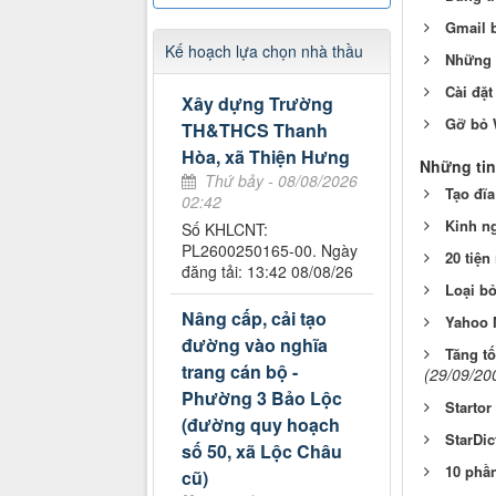
Gmail b
Kế hoạch lựa chọn nhà thầu
Những t
Cài đặ
Xây dựng Trường
Gỡ bỏ 
TH&THCS Thanh
Hòa, xã Thiện Hưng
Những tin
Thứ bảy - 08/08/2026
Tạo đĩa
02:42
Kinh n
Số KHLCNT:
PL2600250165-00. Ngày
20 tiện
đăng tải: 13:42 08/08/26
Loại b
Nâng cấp, cải tạo
Yahoo 
đường vào nghĩa
Tăng t
trang cán bộ -
(29/09/20
Phường 3 Bảo Lộc
Startor
(đường quy hoạch
StarDic
số 50, xã Lộc Châu
10 phầ
cũ)