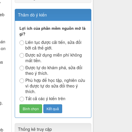
,
web
Thăm dò ý kiến
Lợi ích của phần mềm nguồn mở là
gì?
hán
Liên tục được cải tiến, sửa đổi
bởi cả thế giới.
-on
Được sử dụng miễn phí không
mất tiền.
as
Được tự do khám phá, sửa đổi
theo ý thích.
Phù hợp để học tập, nghiên cứu
vì được tự do sửa đổi theo ý
thích.
Tất cả các ý kiến trên
g,
g
Thống kê truy cập
eb