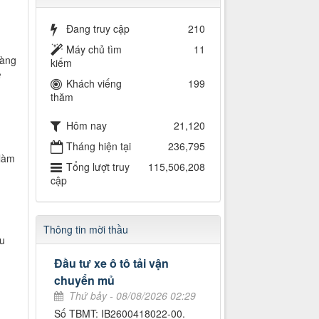
Đang truy cập
210
Máy chủ tìm
11
dàng
kiếm
ờ
Khách viếng
199
thăm
Hôm nay
21,120
Tháng hiện tại
236,795
 làm
Tổng lượt truy
115,506,208
cập
Thông tin mời thầu
ưu
Đầu tư xe ô tô tải vận
chuyển mủ
Thứ bảy - 08/08/2026 02:29
Số TBMT: IB2600418022-00.