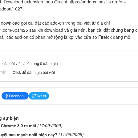
4. Download extension theo địa chỉ https://addons.mozilla.org/en-
/addon/1027
download gói cài đặt các add-on trong bài viết từ địa chỉ
yurl.com/6psm25 sau khi download và giải nén, bạn cài đặt chúng bằng 
thả" các add-on có phần mở rộng là xpi vào cửa sổ Firefox đang mở.
 của bài viết là: 0 trong 0 đánh giá
Click để đánh giá bài viết
Facebook
Tweet
 sự kiện
(17/09/2009)
 Chrome 3.0 ra mắt
(11/06/2009)
uyệt nào mạnh nhất hiện nay?