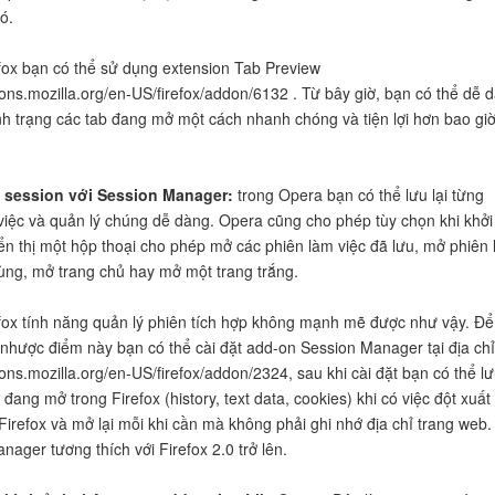
ó.
fox bạn có thể sử dụng extension Tab Preview
dons.mozilla.org/en-US/firefox/addon/6132 . Từ bây giờ, bạn có thể dễ 
ình trạng các tab đang mở một cách nhanh chóng và tiện lợi hơn bao gi
ý session với Session Manager:
trong Opera bạn có thể lưu lại từng
việc và quản lý chúng dễ dàng. Opera cũng cho phép tùy chọn khi khởi
ển thị một hộp thoại cho phép mở các phiên làm việc đã lưu, mở phiên
cùng, mở trang chủ hay mở một trang trắng.
fox tính năng quản lý phiên tích hợp không mạnh mẽ được như vậy. Để
nhược điểm này bạn có thể cài đặt add-on Session Manager tại địa chỉ
dons.mozilla.org/en-US/firefox/addon/2324, sau khi cài đặt bạn có thể l
đang mở trong Firefox (history, text data, cookies) khi có việc đột xuất
Firefox và mở lại mỗi khi cần mà không phải ghi nhớ địa chỉ trang web.
nager tương thích với Firefox 2.0 trở lên.