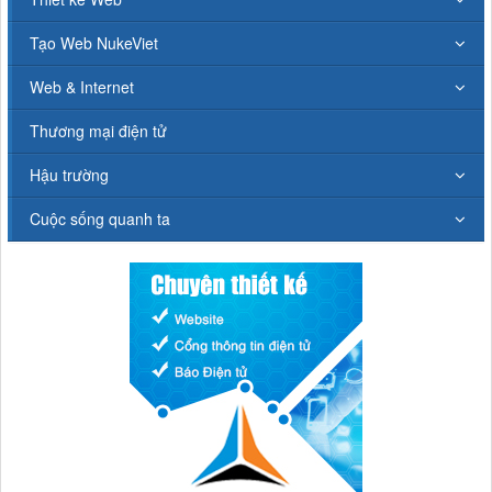
Tạo Web NukeViet
Web & Internet
Thương mại điện tử
Hậu trường
Cuộc sống quanh ta