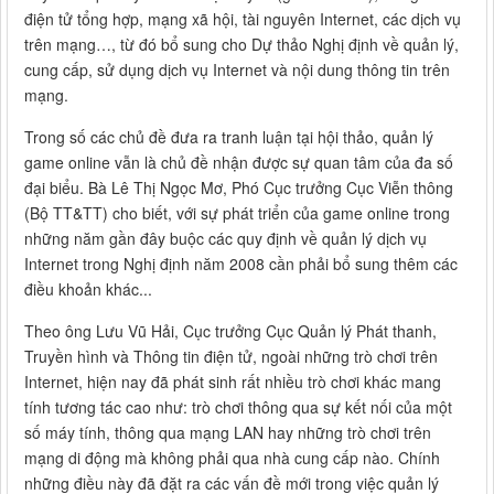
điện tử tổng hợp, mạng xã hội, tài nguyên Internet, các dịch vụ
trên mạng…, từ đó bổ sung cho Dự thảo Nghị định về quản lý,
cung cấp, sử dụng dịch vụ Internet và nội dung thông tin trên
mạng.
Trong số các chủ đề đưa ra tranh luận tại hội thảo, quản lý
game online vẫn là chủ đề nhận được sự quan tâm của đa số
đại biểu. Bà Lê Thị Ngọc Mơ, Phó Cục trưởng Cục Viễn thông
(Bộ TT&TT) cho biết, với sự phát triển của game online trong
những năm gần đây buộc các quy định về quản lý dịch vụ
Internet trong Nghị định năm 2008 cần phải bổ sung thêm các
điều khoản khác...
Theo ông Lưu Vũ Hải, Cục trưởng Cục Quản lý Phát thanh,
Truyền hình và Thông tin điện tử, ngoài những trò chơi trên
Internet, hiện nay đã phát sinh rất nhiều trò chơi khác mang
tính tương tác cao như: trò chơi thông qua sự kết nối của một
số máy tính, thông qua mạng LAN hay những trò chơi trên
mạng di động mà không phải qua nhà cung cấp nào. Chính
những điều này đã đặt ra các vấn đề mới trong việc quản lý