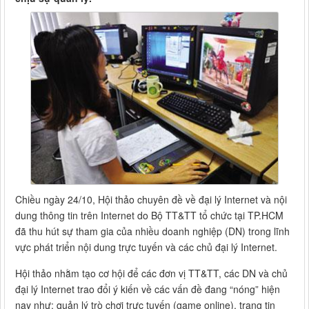
Chiều ngày 24/10, Hội thảo chuyên đề về đại lý Internet và nội
dung thông tin trên Internet do Bộ TT&TT tổ chức tại TP.HCM
đã thu hút sự tham gia của nhiều doanh nghiệp (DN) trong lĩnh
vực phát triển nội dung trực tuyến và các chủ đại lý Internet.
Hội thảo nhằm tạo cơ hội để các đơn vị TT&TT, các DN và chủ
đại lý Internet trao đổi ý kiến về các vấn đề đang “nóng” hiện
nay như: quản lý trò chơi trực tuyến (game online), trang tin