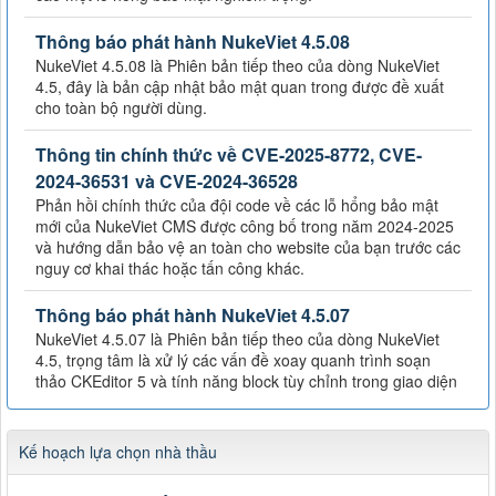
Thông báo phát hành NukeViet 4.5.08
NukeViet 4.5.08 là Phiên bản tiếp theo của dòng NukeViet
4.5, đây là bản cập nhật bảo mật quan trong được đề xuất
cho toàn bộ người dùng.
Thông tin chính thức về CVE-2025-8772, CVE-
2024-36531 và CVE-2024-36528
Phản hồi chính thức của đội code về các lỗ hổng bảo mật
mới của NukeViet CMS được công bố trong năm 2024-2025
và hướng dẫn bảo vệ an toàn cho website của bạn trước các
nguy cơ khai thác hoặc tấn công khác.
Thông báo phát hành NukeViet 4.5.07
NukeViet 4.5.07 là Phiên bản tiếp theo của dòng NukeViet
4.5, trọng tâm là xử lý các vấn đề xoay quanh trình soạn
thảo CKEditor 5 và tính năng block tùy chỉnh trong giao diện
Kế hoạch lựa chọn nhà thầu