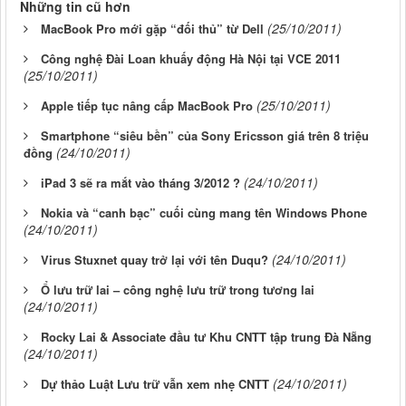
Những tin cũ hơn
(25/10/2011)
MacBook Pro mới gặp “đối thủ” từ Dell
Công nghệ Đài Loan khuấy động Hà Nội tại VCE 2011
(25/10/2011)
(25/10/2011)
Apple tiếp tục nâng cấp MacBook Pro
Smartphone “siêu bền” của Sony Ericsson giá trên 8 triệu
(24/10/2011)
đồng
(24/10/2011)
iPad 3 sẽ ra mắt vào tháng 3/2012 ?
Nokia và “canh bạc” cuối cùng mang tên Windows Phone
(24/10/2011)
(24/10/2011)
Virus Stuxnet quay trở lại với tên Duqu?
Ổ lưu trữ lai – công nghệ lưu trữ trong tương lai
(24/10/2011)
Rocky Lai & Associate đầu tư Khu CNTT tập trung Đà Nẵng
(24/10/2011)
(24/10/2011)
Dự thảo Luật Lưu trữ vẫn xem nhẹ CNTT