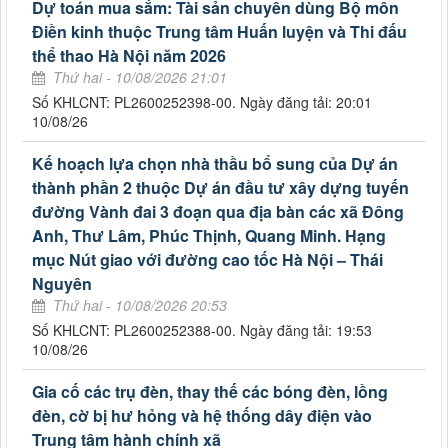
Dự toán mua sắm: Tài sản chuyên dùng Bộ môn
Điền kinh thuộc Trung tâm Huấn luyện và Thi đấu
thể thao Hà Nội năm 2026
Thứ hai - 10/08/2026 21:01
Số KHLCNT: PL2600252398-00. Ngày đăng tải: 20:01
10/08/26
Kế hoạch lựa chọn nhà thầu bổ sung của Dự án
thành phần 2 thuộc Dự án đầu tư xây dựng tuyến
đường Vành đai 3 đoạn qua địa bàn các xã Đông
Anh, Thư Lâm, Phúc Thịnh, Quang Minh. Hạng
mục Nút giao với đường cao tốc Hà Nội – Thái
Nguyên
Thứ hai - 10/08/2026 20:53
Số KHLCNT: PL2600252388-00. Ngày đăng tải: 19:53
10/08/26
Gia cố các trụ đèn, thay thế các bóng đèn, lồng
đèn, cờ bị hư hỏng và hệ thống dây điện vào
Trung tâm hành chính xã