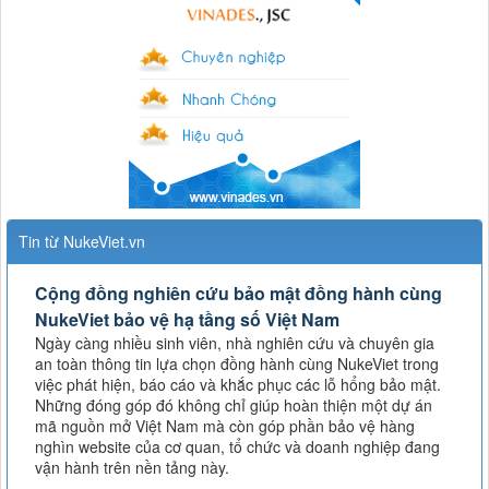
Tin từ NukeViet.vn
Cộng đồng nghiên cứu bảo mật đồng hành cùng
NukeViet bảo vệ hạ tầng số Việt Nam
Ngày càng nhiều sinh viên, nhà nghiên cứu và chuyên gia
an toàn thông tin lựa chọn đồng hành cùng NukeViet trong
việc phát hiện, báo cáo và khắc phục các lỗ hổng bảo mật.
Những đóng góp đó không chỉ giúp hoàn thiện một dự án
mã nguồn mở Việt Nam mà còn góp phần bảo vệ hàng
nghìn website của cơ quan, tổ chức và doanh nghiệp đang
vận hành trên nền tảng này.