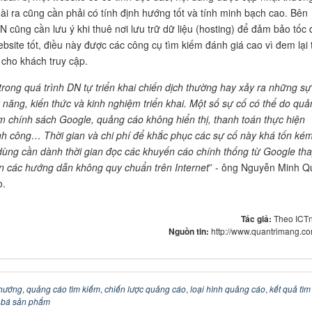
ài ra cũng cần phải có tính định hướng tốt và tính minh bạch cao. Bên
N cũng cần lưu ý khi thuê nơi lưu trữ dữ liệu (hosting) để đảm bảo tốc 
ebsite tốt, điều này được các công cụ tìm kiếm đánh giá cao vì đem lại t
 cho khách truy cập.
trong quá trình DN tự triển khai chiến dịch thường hay xảy ra những sự
ỹ năng, kiến thức và kinh nghiệm triển khai. Một số sự cố có thể do quả
m chính sách Google, quảng cáo không hiển thị, thanh toán thực hiện
h công… Thời gian và chi phí để khắc phục các sự cố này khá tốn kém
dùng cần dành thời gian đọc các khuyến cáo chính thống từ Google tha
an các hướng dẫn không quy chuẩn trên Internet
” - ông Nguyễn Minh Q
o.
Tác giả:
Theo ICT
Nguồn tin:
http://www.quantrimang.c
hướng
,
quảng cáo tìm kiếm
,
chiến lược quảng cáo
,
loại hình quảng cáo
,
kết quả tìm
 bá sản phẩm