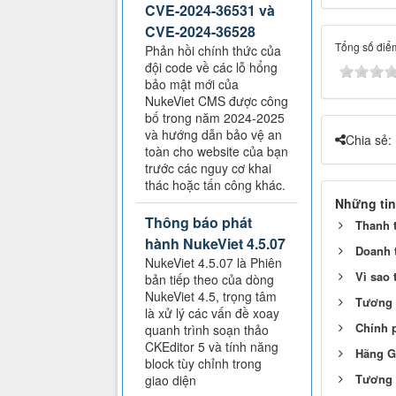
CVE-2024-36531 và
CVE-2024-36528
Tổng số điểm
Phản hồi chính thức của
đội code về các lỗ hổng
bảo mật mới của
NukeViet CMS được công
bố trong năm 2024-2025
và hướng dẫn bảo vệ an
Chia sẻ:
toàn cho website của bạn
trước các nguy cơ khai
thác hoặc tấn công khác.
Những tin
Thông báo phát
Thanh t
hành NukeViet 4.5.07
Doanh t
NukeViet 4.5.07 là Phiên
Vì sao 
bản tiếp theo của dòng
NukeViet 4.5, trọng tâm
Tương l
là xử lý các vấn đề xoay
Chính p
quanh trình soạn thảo
CKEditor 5 và tính năng
Hãng G
block tùy chỉnh trong
Tương l
giao diện