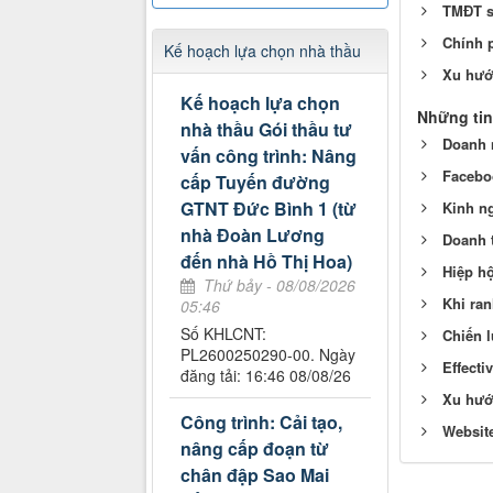
TMĐT s
Chính p
Kế hoạch lựa chọn nhà thầu
Xu hướ
Kế hoạch lựa chọn
Những tin
nhà thầu Gói thầu tư
Doanh n
vấn công trình: Nâng
Facebo
cấp Tuyến đường
GTNT Đức Bình 1 (từ
Kinh n
nhà Đoàn Lương
Doanh t
đến nhà Hồ Thị Hoa)
Hiệp hộ
Thứ bảy - 08/08/2026
Khi ran
05:46
Số KHLCNT:
Chiến 
PL2600250290-00. Ngày
Effecti
đăng tải: 16:46 08/08/26
Xu hướn
Công trình: Cải tạo,
Website
nâng cấp đoạn từ
chân đập Sao Mai