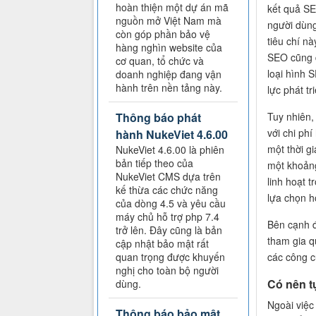
hoàn thiện một dự án mã
kết quả SE
nguồn mở Việt Nam mà
người dùng
còn góp phần bảo vệ
tiêu chí nà
hàng nghìn website của
SEO cũng đ
cơ quan, tổ chức và
loại hình 
doanh nghiệp đang vận
hành trên nền tảng này.
lực phát tr
Tuy nhiên,
Thông báo phát
với chi ph
hành NukeViet 4.6.00
một thời g
NukeViet 4.6.00 là phiên
bản tiếp theo của
một khoảng
NukeViet CMS dựa trên
linh hoạt t
kế thừa các chức năng
lựa chọn h
của dòng 4.5 và yêu cầu
máy chủ hỗ trợ php 7.4
Bên cạnh đ
trở lên. Đây cũng là bản
tham gia q
cập nhật bảo mật rất
các công c
quan trọng được khuyến
nghị cho toàn bộ người
Có nên t
dùng.
Ngoài việc
Thông báo bảo mật