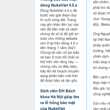
sản phẩm, 
dòng NukeViet 4.5.x
phải tìm đ
Dòng NukeViet 4.5.x đã
có được nh
bước vào giai đoạn duy
như: Googl
trì cuối vòng đời. Trang
đổi), Webs
này ghi nhận liên tục các
vấn đề bảo mật và cách
Ông Nguyễn
chúng tôi xử lý để giữ an
toàn cho những website
tại Việt N
còn ở lại trên dòng 4.5.x
pháp quảng
đến tháng 7 năm 2027.
trường, hi
Chúng tôi vẫn nỗ lực bảo
chiến dịch
vệ bạn ở mức tốt nhất có
thể trên nền tảng này —
triển khai
nhưng nếu có điều kiện,
thi chứng 
hãy lên kế hoạch chuyển
sang phiên bản mới hơn
Bên cạnh đ
để được bảo vệ tận gốc.
thực hiện 
đấu giá, t
Sinh viên ĐH Bách
công nghiệ
khoa Hà Nội giúp tìm
ra lỗ hổng bảo mật
Còn nếu nh
của NukeViet
cần phải c