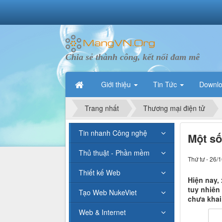
Chia sẻ thành công, kết nối đam mê
Giới thiệu
Tin Tức
Downl
Trang nhất
Thương mại điện tử
Tin nhanh Công nghệ
Một số
Thủ thuật - Phần mềm
Thứ tư - 26/
Thiết kế Web
Hiện nay,
tuy nhiên
Tạo Web NukeViet
chưa khai
Web & Internet