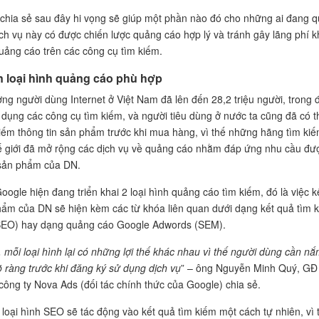
chia sẻ sau đây hi vọng sẽ giúp một phần nào đó cho những ai đang 
ch vụ này có được chiến lược quảng cáo hợp lý và tránh gây lãng phí k
uảng cáo trên các công cụ tìm kiếm.
 loại hình quảng cáo phù hợp
ợng người dùng Internet ở Việt Nam đã lên đến 28,2 triệu người, trong 
dụng các công cụ tìm kiếm, và người tiêu dùng ở nước ta cũng đã có t
iếm thông tin sản phẩm trước khi mua hàng, vì thế những hãng tìm ki
hế giới đã mở rộng các dịch vụ về quảng cáo nhằm đáp ứng nhu cầu đư
sản phẩm của DN.
oogle hiện đang triển khai 2 loại hình quảng cáo tìm kiếm, đó là việc k
ẩm của DN sẽ hiện kèm các từ khóa liên quan dưới dạng kết quả tìm 
(SEO) hay dạng quảng cáo Google Adwords (SEM).
 mỗi loại hình lại có những lợi thế khác nhau vì thế người dùng cần n
rõ ràng trước khi đăng ký sử dụng dịch vụ
” – ông Nguyễn Minh Quý, GĐ
công ty Nova Ads (đối tác chính thức của Google) chia sẻ.
i loại hình SEO sẽ tác động vào kết quả tìm kiếm một cách tự nhiên, vì 