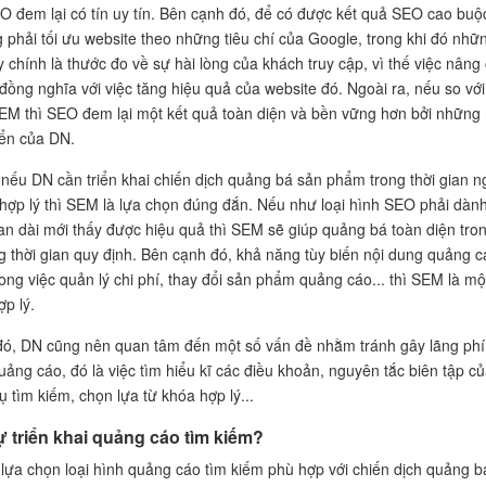
O đem lại có tín uy tín. Bên cạnh đó, để có được kết quả SEO cao buộ
 phải tối ưu website theo những tiêu chí của Google, trong khi đó nhữ
y chính là thước đo về sự hài lòng của khách truy cập, vì thế việc nâng
ồng nghĩa với việc tăng hiệu quả của website đó. Ngoài ra, nếu so với
SEM thì SEO đem lại một kết quả toàn diện và bền vững hơn bởi những
iển của DN.
 nếu DN cần triển khai chiến dịch quảng bá sản phẩm trong thời gian n
í hợp lý thì SEM là lựa chọn đúng đắn. Nếu như loại hình SEO phải dàn
ian dài mới thấy được hiệu quả thì SEM sẽ giúp quảng bá toàn diện tro
 thời gian quy định. Bên cạnh đó, khả năng tùy biến nội dung quảng c
rong việc quản lý chi phí, thay đổi sản phẩm quảng cáo... thì SEM là mộ
ợp lý.
ó, DN cũng nên quan tâm đến một số vấn đề nhằm tránh gây lãng phí
uảng cáo, đó là việc tìm hiểu kĩ các điều khoản, nguyên tắc biên tập c
ụ tìm kiếm, chọn lựa từ khóa hợp lý...
ự triển khai quảng cáo tìm kiếm?
 lựa chọn loại hình quảng cáo tìm kiếm phù hợp với chiến dịch quảng b