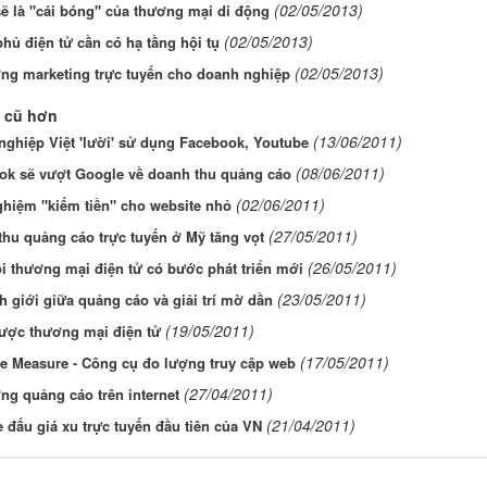
(02/05/2013)
ẽ là "cái bóng" của thương mại di động
(02/05/2013)
hủ điện tử cần có hạ tầng hội tụ
(02/05/2013)
ng marketing trực tuyến cho doanh nghiệp
 cũ hơn
(13/06/2011)
ghiệp Việt 'lười' sử dụng Facebook, Youtube
(08/06/2011)
ok sẽ vượt Google về doanh thu quảng cáo
(02/06/2011)
ghiệm "kiếm tiền" cho website nhỏ
(27/05/2011)
hu quảng cáo trực tuyến ở Mỹ tăng vọt
(26/05/2011)
i thương mại điện tử có bước phát triển mới
(23/05/2011)
h giới giữa quảng cáo và giải trí mờ dần
(19/05/2011)
lược thương mại điện tử
(17/05/2011)
ve Measure - Công cụ đo lượng truy cập web
(27/04/2011)
g quảng cáo trên internet
(21/04/2011)
 đấu giá xu trực tuyến đầu tiên của VN