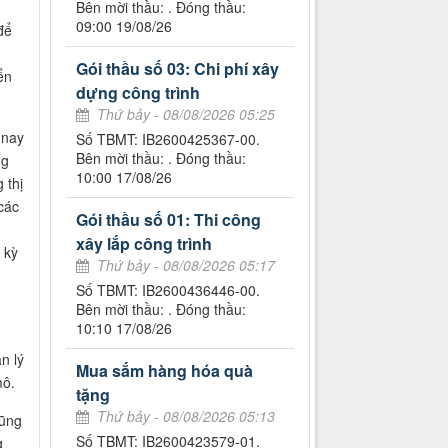
Bên mời thầu: . Đóng thầu:
09:00 19/08/26
để
Gói thầu số 03: Chi phí xây
ển
dựng công trình
Thứ bảy - 08/08/2026 05:25
 nay
Số TBMT: IB2600425367-00.
Bên mời thầu: . Đóng thầu:
ng
10:00 17/08/26
 thị
các
Gói thầu số 01: Thi công
xây lắp công trình
 kỳ
Thứ bảy - 08/08/2026 05:17
Số TBMT: IB2600436446-00.
Bên mời thầu: . Đóng thầu:
10:10 17/08/26
n lý
Mua sắm hàng hóa quà
mô.
tặng
Thứ bảy - 08/08/2026 05:13
cũng
Số TBMT: IB2600423579-01.
g