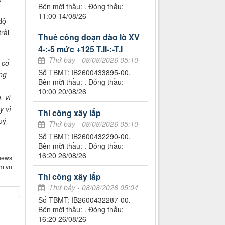
Bên mời thầu: . Đóng thầu:
11:00 14/08/26
độ
rải
Thuê công đoạn đào lò XV
4-:-5 mức +125 T.II-:-T.I
Thứ bảy - 08/08/2026 05:10
 cố
Số TBMT: IB2600433895-00.
ng
Bên mời thầu: . Đóng thầu:
10:00 20/08/26
, vì
y vì
Thi công xây lắp
uý
Thứ bảy - 08/08/2026 05:10
Số TBMT: IB2600432290-00.
Bên mời thầu: . Đóng thầu:
16:20 26/08/26
news
om.vn
Thi công xây lắp
Thứ bảy - 08/08/2026 05:04
Số TBMT: IB2600432287-00.
Bên mời thầu: . Đóng thầu:
16:20 26/08/26