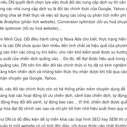
nếu DN quyết định chọn lựa việc thuê đối tác cung cấp dịch vụ thì cần
úng các nhà cung cấp dịch vụ là đối tác chính thức của Google, Yahoo 
ững chia sẻ thiết thực về việc sử dụng các công cụ phân tích miễn phí
e Analytics (phân tích website), Conversion optimizer (tối ưu hoá chuy
ite optimizer (tối ưu hoá website)…
 Minh Quý, GĐ điều hành công ty Nova Ads cho biết, thực trạng hiện
am là các DN chưa quan tâm nhiều đến tính chất và hiệu quả của phươ
 cáo trên các công cụ tìm kiếm, cho nên khó kiểm soát được xu hướng
ệu suất của chiến dịch quảng cáo… Do đó, để đạt được hiệu quả trong 
 quảng cáo, DN nên tìm đến đối tác chính thức vì họ đã có kinh nghiệm
 hàng trăm chiến dịch và những kiến thức thu nhận được khi trải qua các
nhận chuyên gia Google, Yahoo.
ó, các đối tác chính thức còn có hệ thống phần mềm chuyên dụng để
hàng loạt các hoạt động tối ưu chiến dịch, cảnh báo chiến dịch, tự động
ự động thay đổi đối sánh, tự động báo cáo… Vì thế, chiến dịch được quả
p hóa đạt độ chính xác cao và chi phí tốt hơn nhờ hiệu suất theo quy 
ư DN có đủ điều kiện để tự triển khai các loại hình SEO hay SEM thì 
huẩn bị một website có có tính độc đáo, nội dung được cập nhật thườn