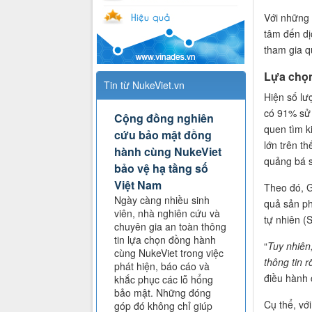
Với những 
tâm đến dị
tham gia q
Lựa chọn
Tin từ NukeViet.vn
Hiện số lư
có 91% sử 
Cộng đồng nghiên
quen tìm k
cứu bảo mật đồng
lớn trên t
hành cùng NukeViet
quảng bá 
bảo vệ hạ tầng số
Việt Nam
Theo đó, G
Ngày càng nhiều sinh
quả sản ph
viên, nhà nghiên cứu và
tự nhiên 
chuyên gia an toàn thông
tin lựa chọn đồng hành
“
Tuy nhiên,
cùng NukeViet trong việc
thông tin 
phát hiện, báo cáo và
điều hành 
khắc phục các lỗ hổng
bảo mật. Những đóng
Cụ thể, vớ
góp đó không chỉ giúp