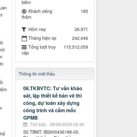
kiếm
quan
Khách viếng
185
hi
thăm
Hôm nay
26,971
Tháng hiện tại
242,646
đó
Tổng lượt truy
115,512,059
hói
cập
ếm
ợc
Thông tin mời thầu
ết
06.TKBVTC: Tư vấn khảo
kiếm
sát, lập thiết kế bản vẽ thi
công, dự toán xây dựng
ắm
công trình và cắm mốc
GPMB
Thứ bảy - 08/08/2026 05:45
Số TBMT: IB2600436188-00.
thế