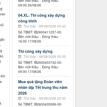
Bên mời thầu: . Đóng thầu:
c
09:00 26/08/26
ng
 cao
04.XL: Thi công xây dựng
công trình
 nỗ
Thứ bảy - 08/08/2026 05:40
Số TBMT: IB2600411257-00.
Bên mời thầu: . Đóng thầu:
gắn
16:00 17/08/26
h
ng
Thi công xây dựng
áo,
Thứ bảy - 08/08/2026 05:35
t
Số TBMT: IB2600433742-00.
Bên mời thầu: . Đóng thầu:
09:00 17/08/26
 khi
Mua quà tặng Đoàn viên
ủa
nhân dịp Tết trung thu năm
2026
Thứ bảy - 08/08/2026 05:30
á
Số TBMT: IB2600435089-00.