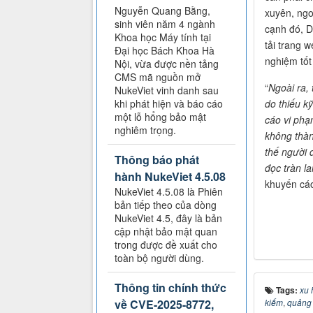
Nguyễn Quang Bằng,
xuyên, ngo
sinh viên năm 4 ngành
cạnh đó, D
Khoa học Máy tính tại
tải trang w
Đại học Bách Khoa Hà
nghiệm tốt
Nội, vừa được nền tảng
CMS mã nguồn mở
“
Ngoài ra, 
NukeViet vinh danh sau
do thiếu k
khi phát hiện và báo cáo
một lỗ hổng bảo mật
cáo vi phạ
nghiêm trọng.
không thàn
thế người 
Thông báo phát
đọc tràn l
hành NukeViet 4.5.08
khuyến cá
NukeViet 4.5.08 là Phiên
bản tiếp theo của dòng
NukeViet 4.5, đây là bản
cập nhật bảo mật quan
trong được đề xuất cho
toàn bộ người dùng.
Thông tin chính thức
Tags:
xu 
kiếm
,
quảng
về CVE-2025-8772,