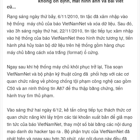
không ổn định, mất hình ảnh và bài viết
cũ...
Rạng sáng ngày thứ bảy, 6/11/2010, tin tặc đã xâm nhập vào
hệ thống máy chủ của báo VietNamNet và xóa dữ liệu. Sau đó,
vào 3h sáng ngày thứ hai, 22/11/2010, tin tặc tiếp tục xâm nhập
vào hệ thống của báo VietNamNet theo hình thức tương tự, tiến
hành phá hủy toàn bộ dữ liệu trên hệ thống gồm hàng chục
máy chủ bằng cách xóa trắng (format) ổ cứng.
Ngay sau khi hệ thống máy chủ khôi phục trở lại, Tòa soạn
VietNamNet và bộ phận kỹ thuật cũng đã phối hợp với các cơ
quan chức năng về phòng chống tội phạm công nghệ cao gồm
C50 và an ninh thông tin A87 để thu thập bằng chứng, tiến
hành truy tìm thủ phạm.
Vào sáng thứ hai ngày 6/12, kẻ tấn công tiếp tục thách thức cơ
quan chức năng khi lấy trộm các tài khoản xuất bản để giả mạo
tin tức của báo VietNamNet, thay một số bài bằng các nội dung
mạo danh do hacker tạo ra . Bộ phận trực của VietNamNet đã
phát hiện và ngay sau hơn 30 phút, các nội dung này đều đã