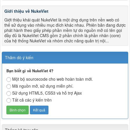
Giới thiệu về NukeViet
Giới thiệu khái quát NukeViet là một ứng dụng trên nền web có
thể sử dụng vào nhiều mục đích khác nhau. Phiên bản đang được
phát hành theo giấy phép phần mềm tự do nguồn mở có tên gọi
đầy đủ là NukeViet CMS gồm 2 phần chính là phần nhân (core)
của hệ thống NukeViet và nhóm chức năng quản trị nội...
Thăm dò ý kiến
Bạn biết gì về NukeViet 4?
Một bộ sourcecode cho web hoàn toàn mới.
Mã nguồn mở, sử dụng miễn phí.
Sử dụng HTML5, CSS3 và hỗ trợ Ajax
Tất cả các ý kiến trên