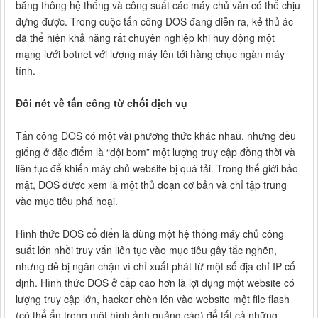
băng thông hệ thống và công suất các máy chủ vẫn có thể chịu
đựng được. Trong cuộc tấn công DOS đang diễn ra, kẻ thủ ác
đã thể hiện khả năng rất chuyên nghiệp khi huy động một
mạng lưới botnet với lượng máy lên tới hàng chục ngàn máy
tính.
Đôi nét về tấn công từ chối dịch vụ
Tấn công DOS có một vài phương thức khác nhau, nhưng đều
giống ở đặc điểm là “dội bom” một lượng truy cập đồng thời và
liên tục để khiến máy chủ website bị quá tải. Trong thế giới bảo
mật, DOS được xem là một thủ đoạn cơ bản và chỉ tập trung
vào mục tiêu phá hoại.
Hình thức DOS cổ điển là dùng một hệ thống máy chủ công
suất lớn nhồi truy vấn liên tục vào mục tiêu gây tắc nghẽn,
nhưng dễ bị ngăn chặn vì chỉ xuất phát từ một số địa chỉ IP cố
định. Hình thức DOS ở cấp cao hơn là lợi dụng một website có
lượng truy cập lớn, hacker chèn lén vào website một file flash
(có thể ẩn trong một hình ảnh quảng cáo) để tất cả những