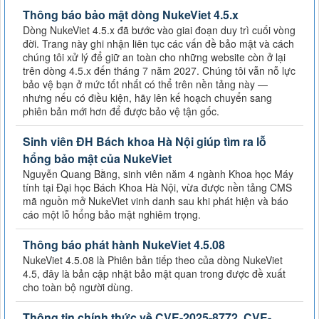
Thông báo bảo mật dòng NukeViet 4.5.x
Dòng NukeViet 4.5.x đã bước vào giai đoạn duy trì cuối vòng
đời. Trang này ghi nhận liên tục các vấn đề bảo mật và cách
chúng tôi xử lý để giữ an toàn cho những website còn ở lại
trên dòng 4.5.x đến tháng 7 năm 2027. Chúng tôi vẫn nỗ lực
bảo vệ bạn ở mức tốt nhất có thể trên nền tảng này —
nhưng nếu có điều kiện, hãy lên kế hoạch chuyển sang
phiên bản mới hơn để được bảo vệ tận gốc.
Sinh viên ĐH Bách khoa Hà Nội giúp tìm ra lỗ
hổng bảo mật của NukeViet
Nguyễn Quang Bằng, sinh viên năm 4 ngành Khoa học Máy
tính tại Đại học Bách Khoa Hà Nội, vừa được nền tảng CMS
mã nguồn mở NukeViet vinh danh sau khi phát hiện và báo
cáo một lỗ hổng bảo mật nghiêm trọng.
Thông báo phát hành NukeViet 4.5.08
NukeViet 4.5.08 là Phiên bản tiếp theo của dòng NukeViet
4.5, đây là bản cập nhật bảo mật quan trong được đề xuất
cho toàn bộ người dùng.
Thông tin chính thức về CVE-2025-8772, CVE-