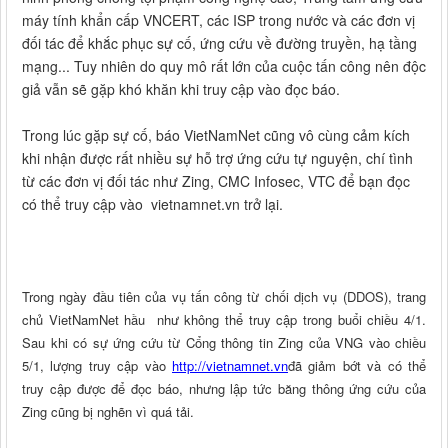
máy tính khẩn cấp VNCERT, các ISP trong nước và các đơn vị
đối tác để khắc phục sự cố, ứng cứu về đường truyền, hạ tầng
mạng... Tuy nhiên do quy mô rất lớn của cuộc tấn công nên độc
giả vẫn sẽ gặp khó khăn khi truy cập vào đọc báo.
Trong lúc gặp sự cố, báo VietNamNet cũng vô cùng cảm kích
khi nhận được rất nhiều sự hỗ trợ ứng cứu tự nguyện, chí tình
từ các đơn vị đối tác như Zing, CMC Infosec, VTC để bạn đọc
có thể truy cập vào vietnamnet.vn trở lại.
Trong ngày đầu tiên của vụ tấn công từ chối dịch vụ (DDOS), trang
chủ VietNamNet hầu như không thể truy cập trong buổi chiều 4/1.
Sau khi có sự ứng cứu từ Cổng thông tin Zing của VNG vào chiều
5/1, lượng truy cập vào
http://vietnamnet.vn
đã giảm bớt và có thể
truy cập được để đọc báo, nhưng lập tức băng thông ứng cứu của
Zing cũng bị nghẽn vì quá tải.