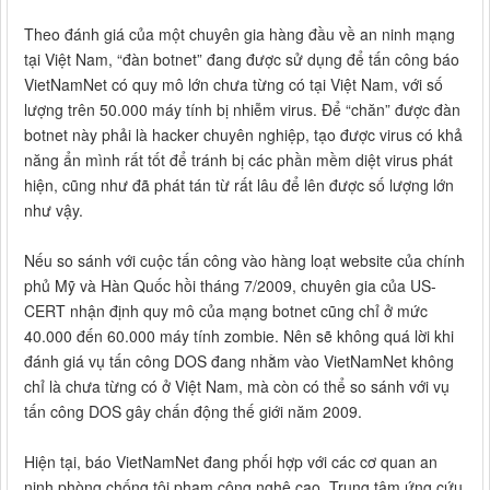
Theo đánh giá của một chuyên gia hàng đầu về an ninh mạng
tại Việt Nam, “đàn botnet” đang được sử dụng để tấn công báo
VietNamNet có quy mô lớn chưa từng có tại Việt Nam, với số
lượng trên 50.000 máy tính bị nhiễm virus. Để “chăn” được đàn
botnet này phải là hacker chuyên nghiệp, tạo được virus có khả
năng ẩn mình rất tốt để tránh bị các phần mềm diệt virus phát
hiện, cũng như đã phát tán từ rất lâu để lên được số lượng lớn
như vậy.
Nếu so sánh với cuộc tấn công vào hàng loạt website của chính
phủ Mỹ và Hàn Quốc hồi tháng 7/2009, chuyên gia của US-
CERT nhận định quy mô của mạng botnet cũng chỉ ở mức
40.000 đến 60.000 máy tính zombie. Nên sẽ không quá lời khi
đánh giá vụ tấn công DOS đang nhằm vào VietNamNet không
chỉ là chưa từng có ở Việt Nam, mà còn có thể so sánh với vụ
tấn công DOS gây chấn động thế giới năm 2009.
Hiện tại, báo VietNamNet đang phối hợp với các cơ quan an
ninh phòng chống tội phạm công nghệ cao, Trung tâm ứng cứu