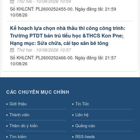
Thứ hai - 10/08/2026 10:59
Số KHLCNT: PL2600252455-00. Ngày đăng tải: 21:59
10/08/26
Kế hoạch lựa chọn nhà thầu thi công công trình:
Trường PTDT bán trú tiểu học &THCS Kon Pne;
Hạng mục: Sửa chữa, cải tạo sân bê tông
Thứ hai - 10/08/2026 10:57
Số KHLCNT: PL2600252466-00. Ngày đăng tải: 21:57
10/08/26
CÁC CHUYÊN MỤC CHÍNH
Giới thiệu
Tin Tức
Thành viên
Liên hệ
Thăm dò ý kiến
Quảng cáo
Tìm kiếm
RSS-feeds