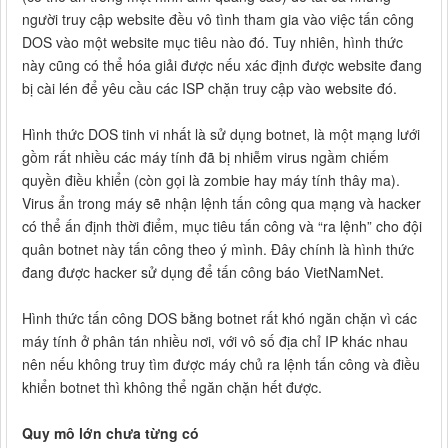
người truy cập website đều vô tình tham gia vào việc tấn công
DOS vào một website mục tiêu nào đó. Tuy nhiên, hình thức
này cũng có thể hóa giải được nếu xác định được website đang
bị cài lén để yêu cầu các ISP chặn truy cập vào website đó.
Hình thức DOS tinh vi nhất là sử dụng botnet, là một mạng lưới
gồm rất nhiều các máy tính đã bị nhiễm virus ngầm chiếm
quyền điều khiển (còn gọi là zombie hay máy tính thây ma).
Virus ẩn trong máy sẽ nhận lệnh tấn công qua mạng và hacker
có thể ấn định thời điểm, mục tiêu tấn công và “ra lệnh” cho đội
quân botnet này tấn công theo ý mình. Đây chính là hình thức
đang được hacker sử dụng để tấn công báo VietNamNet.
Hình thức tấn công DOS bằng botnet rất khó ngăn chặn vì các
máy tính ở phân tán nhiều nơi, với vô số địa chỉ IP khác nhau
nên nếu không truy tìm được máy chủ ra lệnh tấn công và điều
khiển botnet thì không thể ngăn chặn hết được.
Quy mô lớn chưa từng có