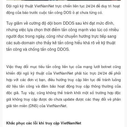
Đội ngũ kỹ thuật VietNamNet trực chiến liên tục 24/24 để duy trì hoạt
động của báo trước cuộc tấn công DOS ồ ạt chưa từng có.
Tuy giảm về cường độ dội bom DDOS sau khi đạt mức đỉnh,
nhưng việc lựa chọn thời điểm tấn công mạnh vào lúc có nhiều
người đọc trong ngày, cũng như chuyển hướng trực tiếp sang
các sub-domain cho thấy kẻ tấn công hiểu khá rõ về kỹ thuật
tấn công và chống tấn công DDOS.
Việc thay đổi mục tiêu tấn công liên tục của mạng lưới botnet cũng
khiến đội ngũ kỹ thuật của VietNamNet phải túc trực 24/24 để phối
hợp với các đơn vị bạn, điều hướng truy cập liên tục để tránh luồng
dữ liệu tấn công và đảm bảo hoạt động truy cập thông thường của
độc giả. Tuy vậy, cũng không thể tránh khỏi một số trường hợp độc
giả không truy cập được do chưa update được các thay đổi về phân
giải tên miền (DNS) của VietNamNet.
Khắc phục các lỗi khi truy cập VietNamNet