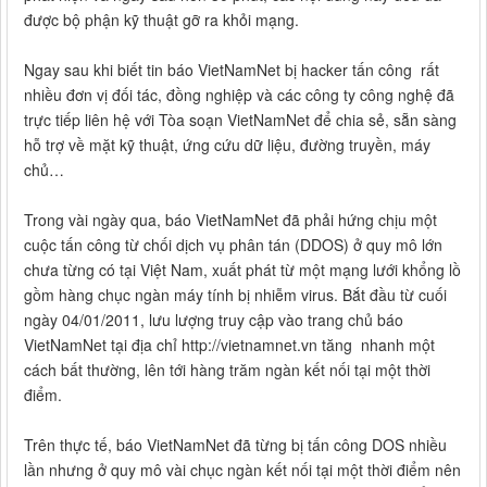
được bộ phận kỹ thuật gỡ ra khỏi mạng.
Ngay sau khi biết tin báo VietNamNet bị hacker tấn công rất
nhiều đơn vị đối tác, đồng nghiệp và các công ty công nghệ đã
trực tiếp liên hệ với Tòa soạn VietNamNet để chia sẻ, sẵn sàng
hỗ trợ về mặt kỹ thuật, ứng cứu dữ liệu, đường truyền, máy
chủ…
Trong vài ngày qua, báo VietNamNet đã phải hứng chịu một
cuộc tấn công từ chối dịch vụ phân tán (DDOS) ở quy mô lớn
chưa từng có tại Việt Nam, xuất phát từ một mạng lưới khổng lồ
gồm hàng chục ngàn máy tính bị nhiễm virus. Bắt đầu từ cuối
ngày 04/01/2011, lưu lượng truy cập vào trang chủ báo
VietNamNet tại địa chỉ http://vietnamnet.vn tăng nhanh một
cách bất thường, lên tới hàng trăm ngàn kết nối tại một thời
điểm.
Trên thực tế, báo VietNamNet đã từng bị tấn công DOS nhiều
lần nhưng ở quy mô vài chục ngàn kết nối tại một thời điểm nên