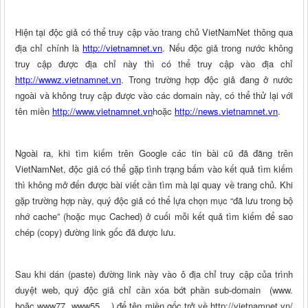
Hiện tại độc giả có thể truy cập vào trang chủ VietNamNet thông qua
địa chỉ chính là
http://vietnamnet.vn
. Nếu độc giả trong nước không
truy cập được địa chỉ này thì có thể truy cập vào địa chỉ
http://wwwz.vietnamnet.vn
. Trong trường hợp độc giả đang ở nước
ngoài và không truy cập được vào các domain này, có thể thử lại với
tên miền
http://www.vietnamnet.vn
hoặc
http://news.vietnamnet.vn
.
Ngoài ra, khi tìm kiếm trên Google các tin bài cũ đã đăng trên
VietNamNet, độc giả có thể gặp tình trạng bấm vào kết quả tìm kiếm
thì không mở đến được bài viết cần tìm mà lại quay về trang chủ. Khi
gặp trường hợp này, quý độc giả có thể lựa chọn mục “đã lưu trong bộ
nhớ cache” (hoặc mục Cached) ở cuối mỗi kết quả tìm kiếm để sao
chép (copy) đường link gốc đã được lưu.
Sau khi dán (paste) đường link này vào ô địa chỉ truy cập của trình
duyệt web, quý độc giả chỉ cần xóa bớt phần sub-domain (www.
hoặc www77. www55….) để tên miền gốc trở về http://vietnamnet.vn/