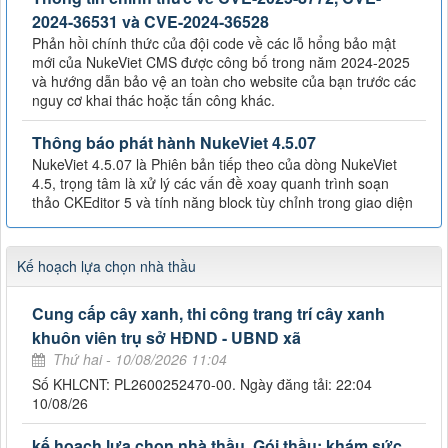
2024-36531 và CVE-2024-36528
Phản hồi chính thức của đội code về các lỗ hổng bảo mật
mới của NukeViet CMS được công bố trong năm 2024-2025
và hướng dẫn bảo vệ an toàn cho website của bạn trước các
nguy cơ khai thác hoặc tấn công khác.
Thông báo phát hành NukeViet 4.5.07
NukeViet 4.5.07 là Phiên bản tiếp theo của dòng NukeViet
4.5, trọng tâm là xử lý các vấn đề xoay quanh trình soạn
thảo CKEditor 5 và tính năng block tùy chỉnh trong giao diện
Kế hoạch lựa chọn nhà thầu
Cung cấp cây xanh, thi công trang trí cây xanh
khuôn viên trụ sở HĐND - UBND xã
Thứ hai - 10/08/2026 11:04
Số KHLCNT: PL2600252470-00. Ngày đăng tải: 22:04
10/08/26
kế hoạch lựa chọn nhà thầu, Gói thầu: khám sức