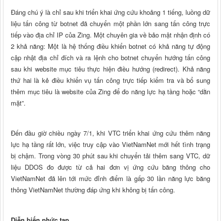
Đáng chú ý là chỉ sau khi triển khai ứng cứu khoảng 1 tiếng, luồng dữ
liệu tấn công từ botnet đã chuyển một phần lớn sang tấn công trực
tiếp vào địa chỉ IP của Zing. Một chuyên gia về bảo mật nhận định có
2 khả năng: Một là hệ thống điều khiển botnet có khả năng tự động
cập nhật địa chỉ đích và ra lệnh cho botnet chuyển hướng tấn công
sau khi website mục tiêu thực hiện điều hướng (redirect). Khả năng
thứ hai là kẻ điều khiển vụ tấn công trực tiếp kiểm tra và bổ sung
thêm mục tiêu là website của Zing để đo năng lực hạ tầng hoặc “dằn
mặt”.
Đến đầu giờ chiều ngày 7/1, khi VTC triển khai ứng cứu thêm năng
lực hạ tầng rất lớn, việc truy cập vào VietNamNet mới hết tình trạng
bị chậm. Trong vòng 30 phút sau khi chuyển tải thêm sang VTC, dữ
liệu DDOS đo được từ cả hai đơn vị ứng cứu băng thông cho
VietNamNet đã lên tới mức đỉnh điểm là gấp 30 lần năng lực băng
thông VietNamNet thường đáp ứng khi không bị tấn công.
Diễn biến phức tạp