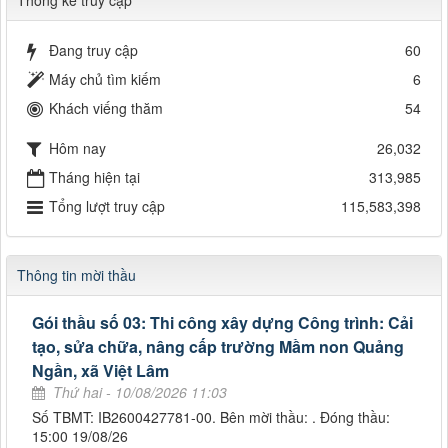
Thống kê truy cập
Đang truy cập
60
Máy chủ tìm kiếm
6
Khách viếng thăm
54
Hôm nay
26,032
Tháng hiện tại
313,985
Tổng lượt truy cập
115,583,398
Thông tin mời thầu
Gói thầu số 03: Thi công xây dựng Công trình: Cải
tạo, sửa chữa, nâng cấp trường Mầm non Quảng
Ngần, xã Việt Lâm
Thứ hai - 10/08/2026 11:03
Số TBMT: IB2600427781-00. Bên mời thầu: . Đóng thầu:
15:00 19/08/26