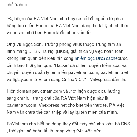
chủ Yahoo.
"Đại diện của P.A Việt Nam cho hay sự cố bắt nguồn từ phía
hãng tên miền Enom mà P.A Việt Nam đang là đại lý chính thức
và họ vẫn chờ bên Enom khắc phục vấn đề.
Ông Vũ Ngọc Sơn, Trưởng phòng virus thuộc Trung tâm an
ninh mạng ĐHBK Hà Nội (BKIS), giải thích vụ việc hoàn toàn
không liên quan đến kiểu tấn công
nhiễm độc DNS cache
được
cảnh báo thời gian qua. "Hacker đã chiếm quyền kiểm soát và
chuyển quyền quản lý tên miền pavietnam.com, pavietnam.net
và 5giay.com từ Enom sang OnlineNIC"." - VnExpress dẫn tin.
Hiện domain pavietnam.com và .net hiện được điều hướng
sang chính... trang chủ của P.A Việt Nam hiện này là
pavietnam.com. Vnexpress.net cho biết trên thực tế, P.A Việt
Nam vẫn chưa thể can thiệp và lấy lại tên miền của mình.
PaVietnam cho biết họ đang thay đổi máy chủ cho toàn bộ DNS
, thời gian sẽ hoàn tất là trong vòng 24h-48h nữa.