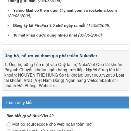
(24/06/2008)
không giới hạn.
Yahoo Mail có thêm đuôi @ymail.com và rocketmail.com
(20/06/2008)
(14/06/2008)
Đăng ký tải FireFox 3.0 chờ ngày ra mắt
(03/06/2008)
10 mật khẩu được dùng nhiều nhất
Ủng hộ, hỗ trợ và tham gia phát triển NukeViet
1. Ủng hộ bằng tiền mặt vào Quỹ tài trợ NukeViet Qua tài khoản
Paypal: Chuyển khoản ngân hàng trực tiếp: Người đứng tên tài
khoản: NGUYEN THE HUNG Số tài khoản: 0031000792053 Loại
tài khoản: VND (Việt Nam Đồng) Ngân hàng Vietcombank chi
nhánh Hải Phòng. Website:...
Thăm dò ý kiến
Bạn biết gì về NukeViet 4?
Một bộ sourcecode cho web hoàn toàn mới.