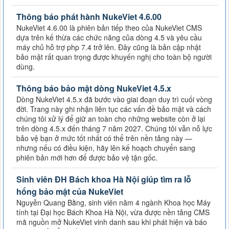
Thông báo phát hành NukeViet 4.6.00
NukeViet 4.6.00 là phiên bản tiếp theo của NukeViet CMS
dựa trên kế thừa các chức năng của dòng 4.5 và yêu cầu
máy chủ hỗ trợ php 7.4 trở lên. Đây cũng là bản cập nhật
bảo mật rất quan trọng được khuyến nghị cho toàn bộ người
dùng.
Thông báo bảo mật dòng NukeViet 4.5.x
Dòng NukeViet 4.5.x đã bước vào giai đoạn duy trì cuối vòng
đời. Trang này ghi nhận liên tục các vấn đề bảo mật và cách
chúng tôi xử lý để giữ an toàn cho những website còn ở lại
trên dòng 4.5.x đến tháng 7 năm 2027. Chúng tôi vẫn nỗ lực
bảo vệ bạn ở mức tốt nhất có thể trên nền tảng này —
nhưng nếu có điều kiện, hãy lên kế hoạch chuyển sang
phiên bản mới hơn để được bảo vệ tận gốc.
Sinh viên ĐH Bách khoa Hà Nội giúp tìm ra lỗ
hổng bảo mật của NukeViet
Nguyễn Quang Bằng, sinh viên năm 4 ngành Khoa học Máy
tính tại Đại học Bách Khoa Hà Nội, vừa được nền tảng CMS
mã nguồn mở NukeViet vinh danh sau khi phát hiện và báo