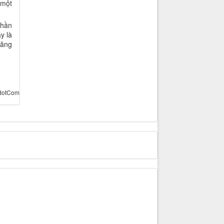
 một
phần
y là
tăng
dotCom