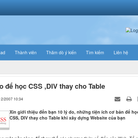
oad
Thành viên
Thăm dò ý kiến
Tìm kiếm
Liên hệ
do để học CSS ,DIV thay cho Table
Tổng số điểm của bài viết là: 0 t
Click để đánh 
12/2007 10:34
Xin giới thiệu đến bạn 10 lý do, những tiện ích cơ bản để họ
CSS, DIV thay cho Table khi xây dựng Website của bạn