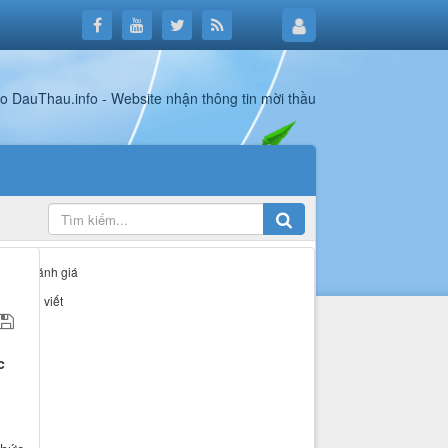
rong 0 đánh giá
giá bài viết
c