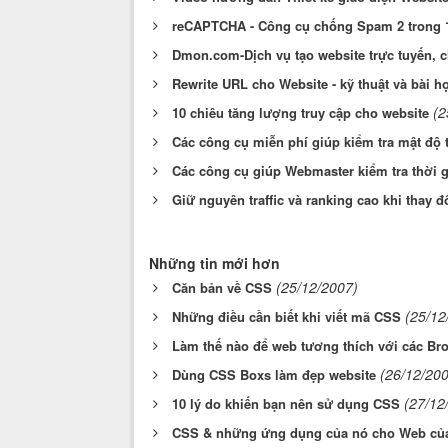
reCAPTCHA - Công cụ chống Spam 2 trong 
Dmon.com-Dịch vụ tạo website trực tuyến, 
Rewrite URL cho Website - kỹ thuật và bài họ
(2
10 chiêu tăng lượng truy cập cho website
Các công cụ miễn phí giúp kiểm tra mật độ 
Các công cụ giúp Webmaster kiểm tra thời g
Giữ nguyên traffic và ranking cao khi thay đ
Những tin mới hơn
(25/12/2007)
Căn bản về CSS
(25/12
Những điều cần biết khi viết mã CSS
Làm thế nào để web tương thích với các Br
(26/12/20
Dùng CSS Boxs làm đẹp website
(27/12
10 lý do khiến bạn nên sử dụng CSS
CSS & những ứng dụng của nó cho Web của