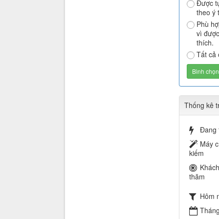
Được t
theo ý 
Phù hợ
vì được
thích.
Tất cả 
Thống kê t
Đang 
Máy c
kiếm
Khách
thăm
Hôm 
Tháng 