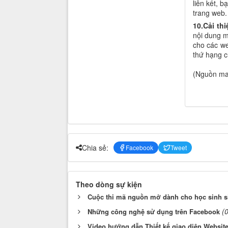
liên kết, b
trang web.
10.
Cải thi
nội dung m
cho các we
thứ hạng c
(Nguồn ma
Chia sẻ:
Facebook
Tweet
Theo dòng sự kiện
Cuộc thi mã nguồn mở dành cho học sinh si
(
Những công nghệ sử dụng trên Facebook
Video hướng dẫn Thiết kế giao diện Websit