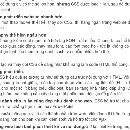
ó dùng div có thể sẽ lớn hơn,
nhưng
CSS được load 1 lần, sau đó đư
client
an phát triển website nhanh hơn
một thao tác về thiết kế: thay đổi CSS, thì hàng ngàn trang web sẽ 
eo.
aphy thể hiện ngầu hơn
ả năng kiểm soát mạnh mẽ hơn tag FONT rất nhiều. Chúng ta có thể 
 cao giữa các dòng, thay màu font, các font theo họ - tức là không có 
chọn font tiếp theo trong danh sách, và nhiều nhiều hơn thế.
 tạo và thay đổi CSS dễ dàng như khả năng làm code HTML thủ công.
 phát triển.
S hiệu quả sẽ tương tự như sử dụng cấu trúc nội dung với HTML. Với
 chúng ta chỉ giữ lại các tag cho đoạn văn, các tag tiêu đề (H1 -> 
 cho một số ít bảng biểu đặc biệt, bạn sẽ tăng khả năng đáp ứng l
g thăm mà không cần xây dựng một phiên bản độc lập để giảm tải.
kế dành cho in ấn cũng đẹp như dành cho web
. CSS hỗ trợ tốt cho
n in ra, chẳng hạn in ấn, hay PowerPoint
m soát
thông qua vị trí các thành phần trên web. Việc đánh ID trên từng
 dàng hơn cho bạn khi cần kiểm soát và hỗ trợ tốt cho Ajax.
ng web tách biệt phần thiết kế và nội dung.
Giữ lại thiết kế trong một