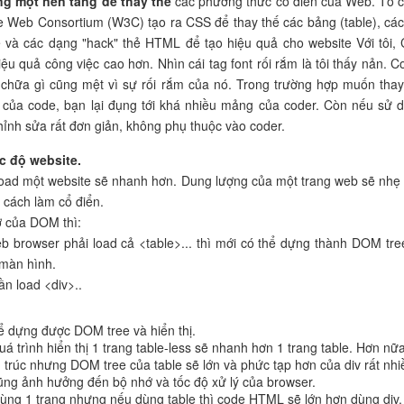
ng một nền tảng để thay thế
các phương thức cổ điển của Web. Tổ 
 Web Consortium (W3C) tạo ra CSS để thay thế các bảng (table), các
e và các dạng "hack" thẻ HTML để tạo hiệu quả cho website Với tôi,
iệu quả công việc cao hơn. Nhìn cái tag font rối rắm là tôi thấy nản. C
chữa gì cũng mệt vì sự rối rắm của nó. Trong trường hợp muốn thay
ế của code, bạn lại đụng tới khá nhiều mảng của coder. Còn nếu sử 
chỉnh sửa rất đơn giản, không phụ thuộc vào coder.
c độ website.
load một website sẽ nhanh hơn. Dung lượng của một trang web sẽ nhẹ
 cách làm cổ điển.
 của DOM thì:
eb browser phải load cả <table>... thì mới có thể dựng thành DOM tre
 màn hình.
cần load <div>..
hể dựng được DOM tree và hiển thị.
á trình hiển thị 1 trang table-less sẽ nhanh hơn 1 trang table. Hơn nữa
 trúc nhưng DOM tree của table sẽ lớn và phức tạp hơn của div rất nhi
ũng ảnh hưởng đến bộ nhớ và tốc độ xử lý của browser.
ùng 1 trang nhưng nếu dùng table thì code HTML sẽ lớn hơn dùng div.