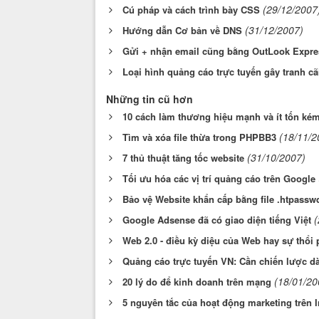
(29/12/2007
Cú pháp và cách trình bày CSS
(31/12/2007)
Hướng dẫn Cơ bản về DNS
Gửi + nhận email cũng bằng OutLook Expre
Loại hình quảng cáo trực tuyến gây tranh cã
Những tin cũ hơn
10 cách làm thương hiệu mạnh và ít tốn ké
(18/11/2
Tìm và xóa file thừa trong PHPBB3
(31/10/2007)
7 thủ thuật tăng tốc website
Tối ưu hóa các vị trí quảng cáo trên Google
Bảo vệ Website khẩn cấp bằng file .htpassw
(
Google Adsense đã có giao diện tiếng Việt
Web 2.0 - điều kỳ diệu của Web hay sự thổi
Quảng cáo trực tuyến VN: Cần chiến lược dà
(18/01/20
20 lý do để kinh doanh trên mạng
5 nguyên tắc của hoạt động marketing trên I