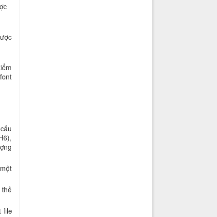
ợc
được
kiểm
font
 cấu
H6),
ượng
 một
 thẻ
 file