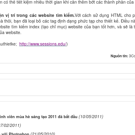
ạn có thể tiết kiệm nhiều thời gian khi cần thêm bớt các thành phần của
ện vị trí trong các website tìm kiếm.
Với cách sử dụng HTML cho 
à thôi, bạn đã loại bỏ các tag định dạng phức tạp cho thiết kế. Điều nà
bsite tìm kiếm index (tạo chỉ mục) website của bạn tốt hơn, và sẽ là 
ủa website.
uthietke;
http://www.sessions.edu/
)
Nguồn tin:
3C
(10/05/2011)
nh viên mùa hè sáng tạo 2011 đã bắt đầu
07/02/2011)
(21/05/2010)
e với Photoshop