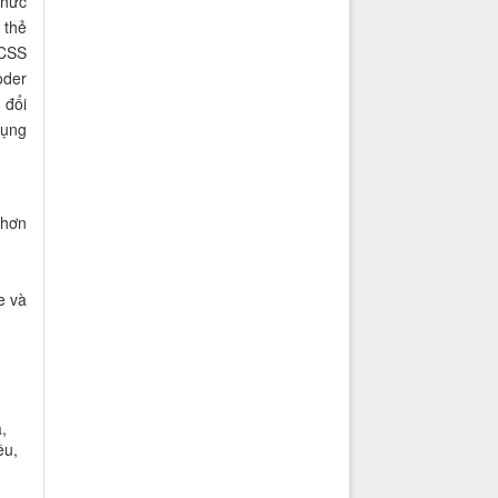
chức
 thẻ
 CSS
oder
 đổi
dụng
 hơn
e và
,
ều,