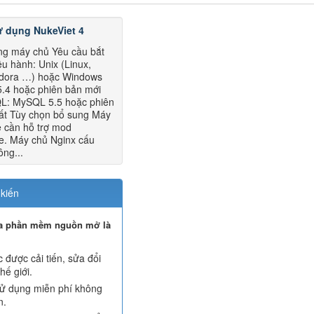
ử dụng NukeViet 4
ờng máy chủ Yêu cầu bắt
u hành: Unix (Linux,
dora …) hoặc Windows
.4 hoặc phiên bản mới
L: MySQL 5.5 hoặc phiên
ất Tùy chọn bổ sung Máy
 cần hỗ trợ mod
e. Máy chủ Nginx cấu
ông...
kiến
ủa phần mềm nguồn mở là
c được cải tiến, sửa đổi
hế giới.
ử dụng miễn phí không
n.