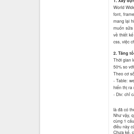
1. Xây dự
World Wide
font, fram
mang lại h
muốn sửa 
về thiết k
css, việc 
2. Tăng tố
Thời gian 
50% so với
Theo cơ sở
- Table: w
hiển thị ra
- Div: chỉ 
là đã có t
Như vậy, qu
cùng 1 cấu
điều này c
Chưa kể, c