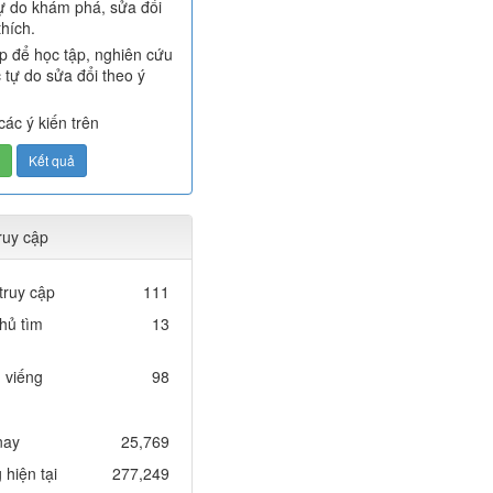
ự do khám phá, sửa đổi
thích.
p để học tập, nghiên cứu
 tự do sửa đổi theo ý
các ý kiến trên
ruy cập
truy cập
111
hủ tìm
13
 viếng
98
nay
25,769
hiện tại
277,249