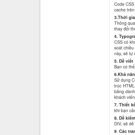
Code CSS c
cache trên 
3.Thời gi
Thông qua 
thay đổi th
4. Typogr
CSS có kh
soát chiều
này, sẽ tự 
5. Dễ viết
Bạn có thể
6.Khả năng
Sử dụng CS
trúc HTML,
bảng dành
khách viến
7. Thiết 
khi bạn cầ
8. Dễ kiể
DIV, sẽ dễ
9
.
Các tra