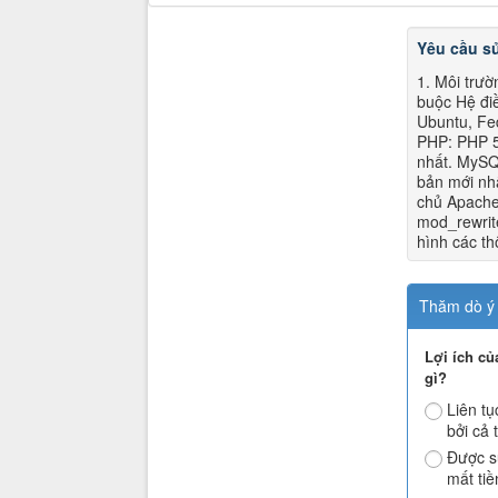
Yêu cầu s
1. Môi trư
buộc Hệ điề
Ubuntu, Fe
PHP: PHP 5
nhất. MySQ
bản mới nh
chủ Apache
mod_rewrit
hình các th
Thăm dò ý 
Lợi ích c
gì?
Liên tụ
bởi cả t
Được s
mất tiề