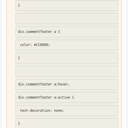
}
div.commentfooter a {
 color: #CC0000;
}
div.commentfooter a:hover,
div.commentfooter a:active {
 text-decoration: none;
}