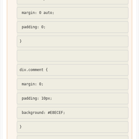
 margin: 0 auto;
 padding: 0;
}
div.comment {
 margin: 0;
 padding: 10px;
 background: #E8ECEF;
}