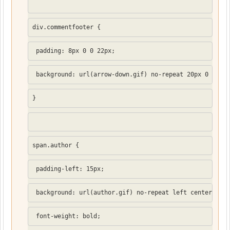
div.commentfooter {
 padding: 8px 0 0 22px;
 background: url(arrow-down.gif) no-repeat 20px 0 #FFF
}
span.author {
 padding-left: 15px;
 background: url(author.gif) no-repeat left center;
 font-weight: bold;