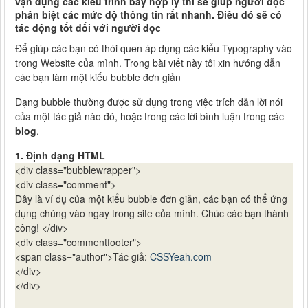
vận dụng các kiểu trình bày hợp lý thì sẽ giúp người đọc
phân biệt các mức độ thông tin rất nhanh. Điều đó sẽ có
tác động tốt đối với người đọc
Để giúp các bạn có thói quen áp dụng các kiểu Typography vào
trong Website của mình. Trong bài viết này tôi xin hướng dẫn
các bạn làm một kiếu bubble đơn giản
Dạng bubble thường được sử dụng trong việc trích dẫn lời nói
của một tác giả nào đó, hoặc trong các lời bình luận trong các
blog
.
1. Định dạng HTML
<div class="bubblewrapper">
<div class="comment">
Đây là ví dụ của một kiểu bubble đơn giản, các bạn có thể ứng
dụng chúng vào ngay trong site của mình. Chúc các bạn thành
công! </div>
<div class="commentfooter">
<span class="author">Tác giả:
CSSYeah.com
</div>
</div>