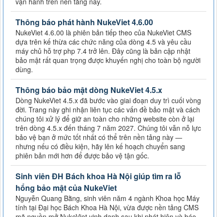
vận hành trên nền tảng này.
Thông báo phát hành NukeViet 4.6.00
NukeViet 4.6.00 là phiên bản tiếp theo của NukeViet CMS
dựa trên kế thừa các chức năng của dòng 4.5 và yêu cầu
máy chủ hỗ trợ php 7.4 trở lên. Đây cũng là bản cập nhật
bảo mật rất quan trọng được khuyến nghị cho toàn bộ người
dùng.
Thông báo bảo mật dòng NukeViet 4.5.x
Dòng NukeViet 4.5.x đã bước vào giai đoạn duy trì cuối vòng
đời. Trang này ghi nhận liên tục các vấn đề bảo mật và cách
chúng tôi xử lý để giữ an toàn cho những website còn ở lại
trên dòng 4.5.x đến tháng 7 năm 2027. Chúng tôi vẫn nỗ lực
bảo vệ bạn ở mức tốt nhất có thể trên nền tảng này —
nhưng nếu có điều kiện, hãy lên kế hoạch chuyển sang
phiên bản mới hơn để được bảo vệ tận gốc.
Sinh viên ĐH Bách khoa Hà Nội giúp tìm ra lỗ
hổng bảo mật của NukeViet
Nguyễn Quang Bằng, sinh viên năm 4 ngành Khoa học Máy
tính tại Đại học Bách Khoa Hà Nội, vừa được nền tảng CMS
mã nguồn mở NukeViet vinh danh sau khi phát hiện và báo