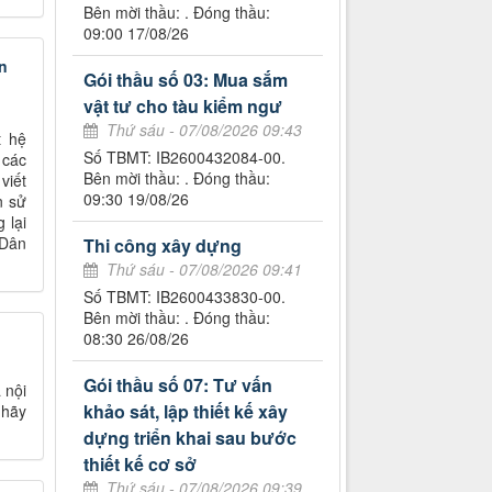
Bên mời thầu: . Đóng thầu:
09:00 17/08/26
n
Gói thầu số 03: Mua sắm
vật tư cho tàu kiểm ngư
Thứ sáu - 07/08/2026 09:43
t hệ
Số TBMT: IB2600432084-00.
 các
Bên mời thầu: . Đóng thầu:
viết
09:30 19/08/26
n sử
 lại
 Dân
Thi công xây dựng
Thứ sáu - 07/08/2026 09:41
Số TBMT: IB2600433830-00.
Bên mời thầu: . Đóng thầu:
08:30 26/08/26
Gói thầu số 07: Tư vấn
 nội
khảo sát, lập thiết kế xây
 hãy
dựng triển khai sau bước
thiết kế cơ sở
Thứ sáu - 07/08/2026 09:39