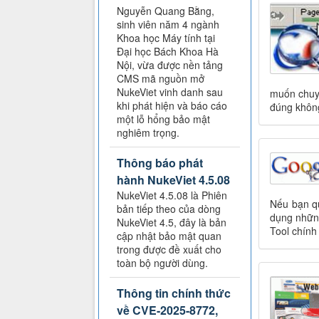
Nguyễn Quang Bằng,
sinh viên năm 4 ngành
Khoa học Máy tính tại
Đại học Bách Khoa Hà
Nội, vừa được nền tảng
CMS mã nguồn mở
NukeViet vinh danh sau
muốn chuyể
khi phát hiện và báo cáo
đúng không,
một lỗ hổng bảo mật
nghiêm trọng.
Thông báo phát
hành NukeViet 4.5.08
NukeViet 4.5.08 là Phiên
Nếu bạn q
bản tiếp theo của dòng
dụng nhữn
NukeViet 4.5, đây là bản
Tool chính
cập nhật bảo mật quan
trong được đề xuất cho
toàn bộ người dùng.
Thông tin chính thức
về CVE-2025-8772,