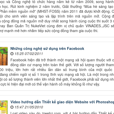
ọc và Công nghệ tổ chức hàng năm kể từ năm 2009, song hành
n học. Rút kinh nghiệm 2 năm trước, Giải thưởng “Mùa hè sáng tạo 
Phần mềm nguồn mở” (MHST-FOSS) năm 2011 đã được khởi động. 
 hội cho sinh viên sáng tạo và lập trình trên mã nguồn mở. Cộng 
là cộng đồng mã nguồn mở duy nhất song hành cùng cuộc thi suốt 3
 nay Ban Quản Trị NukeViet cùng đơn vị chủ quản VINADES.,JSC s
rợ mạnh mẽ hơn nhằm tiếp sức cộng đồng tham gia cuộc thi.
Những công nghệ sử dụng trên Facebook
15:25 07/02/2011
Facebook hiện đã trở thành một mạng xã hội quen thuộc với 
đồng dân cư mạng trên toàn thế giới. Với số lượng người tham
00 triệu, lớn hơn rất nhiều lần dân số trung bình của một quốc 
ang chiếm ngôi vị số 1 trong lĩnh vực mạng xã hội. Là một trong n
i có số lượng thành viên lớn nhất thế giới, Facebook phải sử dụng n
cực kì hiện đại mới có thể vận hành cỗ máy khổng lồ như vậy.
Video hướng dẫn Thiết kế giao diện Website với Photosho
15:47 21/05/2010
Loạt video này do izwebz.com, với 4 bài hướng dẫn Thiết kế 