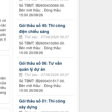
Số TBMT: IB2600433066-00.
Bên mời thầu: . Đóng thầu:
15:00 26/08/26
ề có
 các
Gói thầu số 40: Thi công
toán
điện chiếu sáng
hước
Thứ sáu - 07/08/2026 09:37
c tỉ
Số TBMT: IB2600410260-00.
Bên mời thầu: . Đóng thầu:
10:00 20/08/26
Gói thầu số 06: Tư vấn
quản lý dự án
Thứ sáu - 07/08/2026 09:37
hiên
Số TBMT: IB2600431517-00.
 của
Bên mời thầu: . Đóng thầu:
hiều
15:00 26/08/26
rang
Gói thầu số 01: Thi công
xây dựng