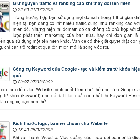
Giữ nguyên traffic và ranking cao khi thay đổi tên miền
22:50 21/07/2009
Trong trường hợp bạn sử dụng một domain trong 1 thời gian dài
hiện tại bạn đang có rất nhiều traffic cũng như ranking cao với
miền đó. Nhưng hiện tại domain đó đã không cò phù hợp với c
lược phát triển marketing của bạn nữa, hay chỉ đơn gian là
n qua sử dụng một tên miền khác. Vấn đề có thể giải quyết thật đơn 
 chỉ cần trỏ redirect qua tên miền mới là song viêc rồi.
Công cụ Keyword của Google - tạo và kiểm tra từ khóa hiệ
quả.
20:27 07/03/2009
uan tâm đến việc Website mình xuất hiện như thế nào trên Google v
g từ khóa (keyword) nào để đạt hiệu quả cao nhất thì Keyword Rese
 là công cụ bạn nên thử.
Kích thước logo, banner chuẩn cho Website
18:40 28/02/2009
Khi vận hành Website. Việc quảng cáo, trao đổi banner là điều