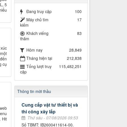
L, 5
hiểu
Đang truy cập
100
Máy chủ tìm
17
kiếm
Khách viếng
83
thăm
 xúc
Hôm nay
28,849
 một
Tháng hiện tại
212,838
 đến
g cụ
Tổng lượt truy
115,482,251
cập
Thông tin mời thầu
Cung cấp vật tư thiết bị và
 web
thi công xây lắp
menu
Thứ sáu - 07/08/2026 09:53
 Hit
Số TBMT: IB2600411614-00.