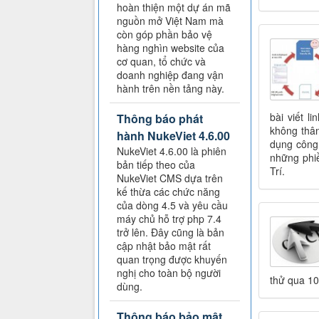
hoàn thiện một dự án mã
nguồn mở Việt Nam mà
còn góp phần bảo vệ
hàng nghìn website của
cơ quan, tổ chức và
doanh nghiệp đang vận
hành trên nền tảng này.
bài viết l
Thông báo phát
không thân
hành NukeViet 4.6.00
dụng công 
NukeViet 4.6.00 là phiên
những phi
bản tiếp theo của
Trí.
NukeViet CMS dựa trên
kế thừa các chức năng
của dòng 4.5 và yêu cầu
máy chủ hỗ trợ php 7.4
trở lên. Đây cũng là bản
cập nhật bảo mật rất
quan trọng được khuyến
nghị cho toàn bộ người
thử qua 10
dùng.
Thông báo bảo mật