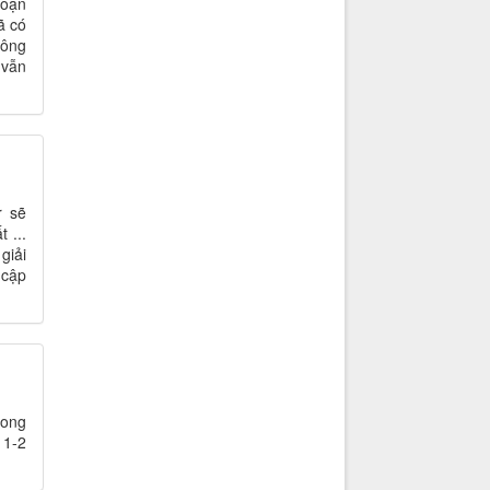
đoạn
ã có
Công
 vẫn
r sẽ
 ...
giải
 cập
rong
 1-2