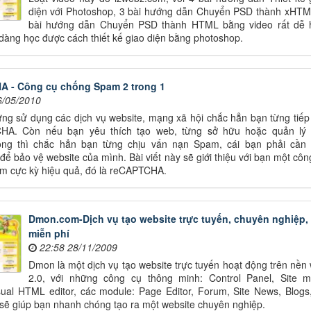
diện với Photoshop, 3 bài hướng dẫn Chuyển PSD thành xHTM
bài hướng dẫn Chuyển PSD thành HTML bằng video rất dễ 
dàng học được cách thiết kế giao diện bằng photoshop.
 - Công cụ chống Spam 2 trong 1
6/05/2010
ng sử dụng các dịch vụ website, mạng xã hội chắc hẳn bạn từng tiếp
HA. Còn nếu bạn yêu thích tạo web, từng sở hữu hoặc quản lý
ộng thì chắc hẳn bạn từng chịu vấn nạn Spam, cái bạn phải cần
 bảo vệ website của mình. Bài viết này sẽ giới thiệu với bạn một côn
m cực kỳ hiệu quả, đó là reCAPTCHA.
Dmon.com-Dịch vụ tạo website trực tuyến, chuyên nghiệp,
miễn phí
22:58 28/11/2009
Dmon là một dịch vụ tạo website trực tuyến hoạt động trên nền
2.0, với những công cụ thông minh: Control Panel, Site 
isual HTML editor, các module: Page Editor, Forum, Site News, Blogs,
ẽ giúp bạn nhanh chóng tạo ra một website chuyên nghiệp.