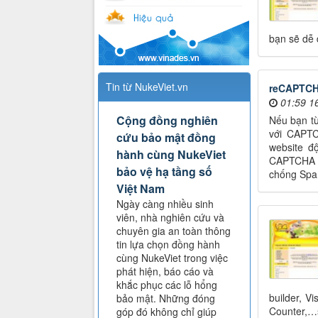
bạn sẽ dễ 
Tin từ NukeViet.vn
reCAPTCHA
01:59 1
Cộng đồng nghiên
Nếu bạn từ
với CAPTC
cứu bảo mật đồng
website đ
hành cùng NukeViet
CAPTCHA để
bảo vệ hạ tầng số
chống Spa
Việt Nam
Ngày càng nhiều sinh
viên, nhà nghiên cứu và
chuyên gia an toàn thông
tin lựa chọn đồng hành
cùng NukeViet trong việc
phát hiện, báo cáo và
khắc phục các lỗ hổng
builder, V
bảo mật. Những đóng
Counter,…s
góp đó không chỉ giúp