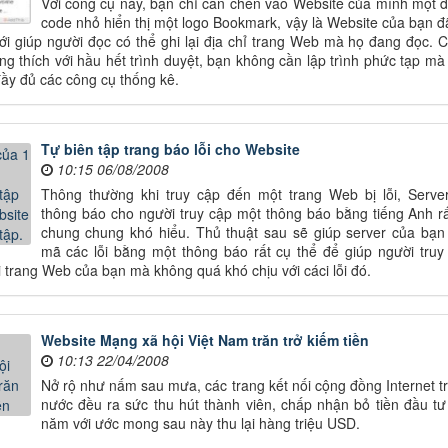
Với công cụ này, bạn chỉ cần chèn vào Website của mình một 
code nhỏ hiển thị một logo Bookmark, vậy là Website của bạn đ
i giúp người đọc có thể ghi lại địa chỉ trang Web mà họ đang đọc. 
ng thích với hầu hết trình duyệt, bạn không cần lập trình phức tạp mà
đầy đủ các công cụ thống kê.
Tự biên tập trang báo lỗi cho Website
10:15 06/08/2008
Thông thường khi truy cập đến một trang Web bị lỗi, Serve
thông báo cho người truy cập một thông báo bằng tiếng Anh rất
chung chung khó hiểu. Thủ thuật sau sẽ giúp server của bạn 
mã các lỗi bằng một thông báo rất cụ thể để giúp người truy
ại trang Web của bạn mà không quá khó chịu với cáci lỗi đó.
Website Mạng xã hội Việt Nam trăn trở kiếm tiền
10:13 22/04/2008
Nở rộ như nấm sau mưa, các trang kết nối cộng đồng Internet t
nước đều ra sức thu hút thành viên, chấp nhận bỏ tiền đầu tư
năm với ước mong sau này thu lại hàng triệu USD.