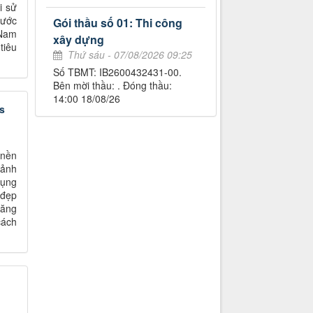
i sử
hước
Gói thầu số 01: Thi công
 Nam
xây dựng
tiêu
Thứ sáu - 07/08/2026 09:25
Số TBMT: IB2600432431-00.
Bên mời thầu: . Đóng thầu:
14:00 18/08/26
s
 nền
 ảnh
dụng
 đẹp
băng
cách