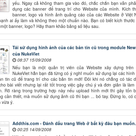
yếu. Ngay cả không tham gia vào đó, chắc chắn bạn vẫn phả
dụng các banner để trang trí cho Website của mình. Kích t
banner, logo và hình ảnh quảng cáo của các Website ở Việt
ạnh ai ấy làm và không theo một chuẩn nào. Bạn có biết kích thước 
một banner, logo? Hãy tham khảo bảng số liệu sau.
Tái sử dụng hình ảnh của các bản tin cũ trong module New
của NukeViet
08:37 15/09/2008
Nếu bạn là một quản trị viên của Website xây dựng trên
NukeViet hẳn bạn đã từng có ý nghĩ muốn sử dụng lại các hình
n tin cũ để trang trí cho các bản tin mới! Đôi khi nó chẳng có tác 
ho bài viết nhưng lại rất tốt trong việc gây chú ý và đơn giản là làm
in. Rõ ràng trong trường hợp này nếu upload hình mới thì gây tốn 
g cần thiết, mà muốn sử dụng ảnh cũ thì bạn ... bó tay. Đừng lo, có 
 vừa ý.
Addthis.com - Đánh dấu trang Web ở bất kỳ đâu bạn muốn.
00:25 14/09/2008