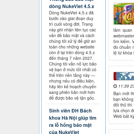
dòng NukeViet 4.5.x
Dòng NukeViet 4.5.x đã
bước vào giai đoạn duy
trì cuối vòng đời. Trang
này ghi nhận liên tục các
tầm quan 
vấn đề bảo mật và cách
webmaster 
chúng tôi xử lý để giữ an
tìm kiếm. 
toàn cho những website
đo chuẩn m
còn ở lại trên dòng 4.5.x
lệ từ khóa
đến tháng 7 năm 2027.
Chúng tôi vẫn nỗ lực bảo
vệ bạn ở mức tốt nhất có
thể trên nền tảng này —
nhưng nếu có điều kiện,
11:39 2
hãy lên kế hoạch chuyển
sang phiên bản mới hơn
Bạn mới th
để được bảo vệ tận gốc.
bạn không 
đối thủ th
Sinh viên ĐH Bách
lựa chọn đ
Web bất kỳ
khoa Hà Nội giúp tìm
ra lỗ hổng bảo mật
của NukeViet