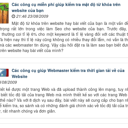
Các công cụ miễn phí giúp kiểm tra mật độ từ khóa trên
website của bạn
21:46 23/08/2009
Mật độ từ khóa trên website hay bài viết của bạn là một vấn đ
trọng rất lớn trong việc làm Seo cho website của bạn. Trước đây,
thường coi tỉ lệ 6% cho một keyword là tỉ lệ vàng đối với các thuật 
Và hiện nay thì tỉ lệ này cũng không có nhiều thay đổi lắm, nó vẫn là t
à các webmaster tin dùng. Vậy cậu hỏi đặt ra là làm sao bạn biết đượ
 trên website hay bài viết của mình?
Các công cụ giúp Webmaster kiểm tra thời gian tải về của
Website
3/08/2009
iết kế được một trang Web và đã upload thành công lên mạng, tuy n
biết tốc độ tải của trang Web mà mình thiết kế so với các trang Web
ì thế nào? Và với 8 dịch vụ sau đây, bài viết này sẽ cung cấp cho bạn n
ể kiểm tra, so sánh và có những đánh giá chính xác về tốc độ tải của t
, rất nhanh chóng và đơn giản.