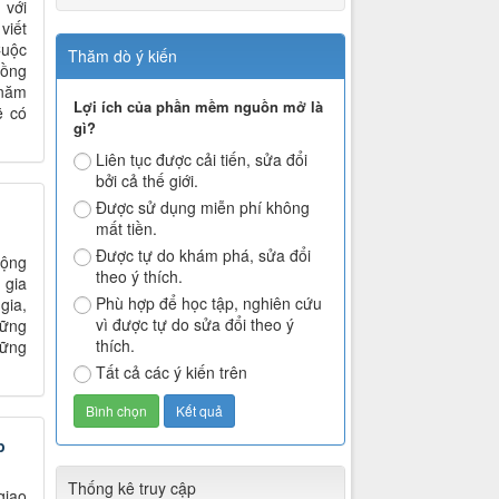
 với
viết
Cuộc
Thăm dò ý kiến
đồng
 năm
Lợi ích của phần mềm nguồn mở là
ẽ có
gì?
Liên tục được cải tiến, sửa đổi
bởi cả thế giới.
Được sử dụng miễn phí không
mất tiền.
Được tự do khám phá, sửa đổi
cộng
theo ý thích.
 gia
Phù hợp để học tập, nghiên cứu
gia,
vì được tự do sửa đổi theo ý
hững
thích.
hững
Tất cả các ý kiến trên
p
Thống kê truy cập
giao