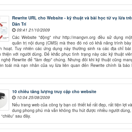
Rewrite URL cho Website - kỹ thuật và bài học từ vụ lừa trê
Dân Trí
09:41 21/10/2009
Các Website "động" như http://mangvn.org đều sử dụng mộ
quản trị nội dung (CMS) mà theo đó nó có khả năng trình bày
inh hoạt. Tuy nhiên các ứng dụng này thường sinh ra các địa chỉ bài 
 thiện với người dùng. Để khắc phục tình trạng này các kỹ thuật viê
nghệ Rewrite để "làm đẹp" chúng. Nhưng đôi khi kỹ thuật cũng mang
ền toái mà nạn nhân của vụ lừa liên quan đến Rewrite chính là báo
10 chiêu tăng lượng truy cập cho website
10:04 25/08/2009
Nếu trang web của công ty bạn có thiết kế rất đẹp, rất tiện lợi và
dung phong phú mà vẫn không thu hút được nhiều người dùng,
 “chiêu” sau đây.