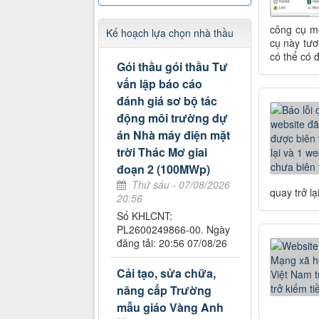
công cụ mớ
Kế hoạch lựa chọn nhà thầu
cụ này tươ
có thể có 
Gói thầu gói thầu Tư
vấn lập báo cáo
đánh giá sơ bộ tác
động môi trường dự
án Nhà máy điện mặt
trời Thác Mơ giai
đoạn 2 (100MWp)
Thứ sáu - 07/08/2026
quay trở l
20:56
Số KHLCNT:
PL2600249866-00. Ngày
đăng tải: 20:56 07/08/26
Cải tạo, sửa chữa,
nâng cấp Trường
mẫu giáo Vàng Anh