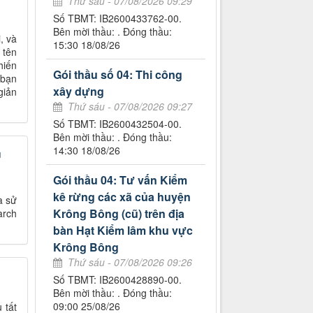
Thứ sáu - 07/08/2026 09:29
Số TBMT: IB2600433762-00.
Bên mời thầu: . Đóng thầu:
, và
15:30 18/08/26
 tên
hiến
Gói thầu số 04: Thi công
 bạn
xây dựng
giản
Thứ sáu - 07/08/2026 09:27
Số TBMT: IB2600432504-00.
Bên mời thầu: . Đóng thầu:
14:30 18/08/26
u
Gói thầu 04: Tư vấn Kiểm
kê rừng các xã của huyện
à sử
Krông Bông (cũ) trên địa
arch
bàn Hạt Kiểm lâm khu vực
Krông Bông
Thứ sáu - 07/08/2026 09:26
Số TBMT: IB2600428890-00.
Bên mời thầu: . Đóng thầu:
09:00 25/08/26
 tất