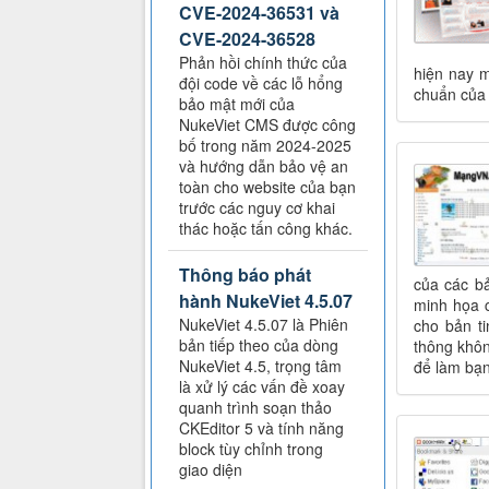
CVE-2024-36531 và
CVE-2024-36528
Phản hồi chính thức của
hiện nay m
đội code về các lỗ hổng
chuẩn của 
bảo mật mới của
NukeViet CMS được công
bố trong năm 2024-2025
và hướng dẫn bảo vệ an
toàn cho website của bạn
trước các nguy cơ khai
thác hoặc tấn công khác.
Thông báo phát
của các bả
hành NukeViet 4.5.07
minh họa c
NukeViet 4.5.07 là Phiên
cho bản t
bản tiếp theo của dòng
thông khôn
NukeViet 4.5, trọng tâm
để làm bạn
là xử lý các vấn đề xoay
quanh trình soạn thảo
CKEditor 5 và tính năng
block tùy chỉnh trong
giao diện