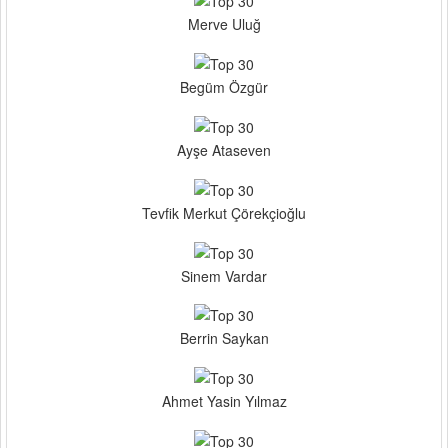
Merve Uluğ
Begüm Özgür
Ayşe Ataseven
Tevfik Merkut Çörekçioğlu
Sinem Vardar
Berrin Saykan
Ahmet Yasin Yılmaz