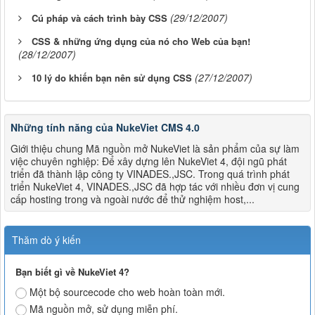
(29/12/2007)
Cú pháp và cách trình bày CSS
CSS & những ứng dụng của nó cho Web của bạn!
(28/12/2007)
(27/12/2007)
10 lý do khiến bạn nên sử dụng CSS
Những tính năng của NukeViet CMS 4.0
Giới thiệu chung Mã nguồn mở NukeViet là sản phẩm của sự làm
việc chuyên nghiệp: Để xây dựng lên NukeViet 4, đội ngũ phát
triển đã thành lập công ty VINADES.,JSC. Trong quá trình phát
triển NukeViet 4, VINADES.,JSC đã hợp tác với nhiều đơn vị cung
cấp hosting trong và ngoài nước để thử nghiệm host,...
Thăm dò ý kiến
Bạn biết gì về NukeViet 4?
Một bộ sourcecode cho web hoàn toàn mới.
Mã nguồn mở, sử dụng miễn phí.