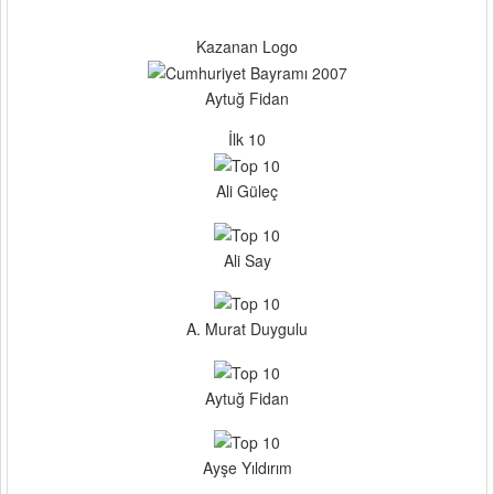
Kazanan Logo
Aytuğ Fidan
İlk 10
Ali Güleç
Ali Say
A. Murat Duygulu
Aytuğ Fidan
Ayşe Yıldırım