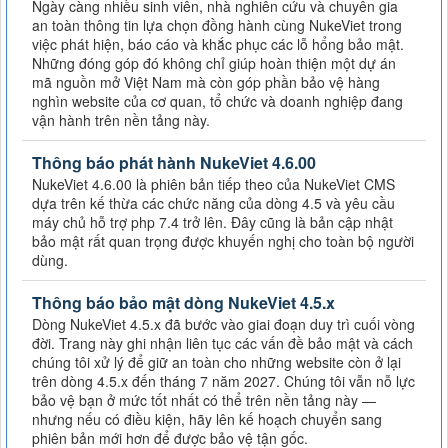
Ngày càng nhiều sinh viên, nhà nghiên cứu và chuyên gia
an toàn thông tin lựa chọn đồng hành cùng NukeViet trong
việc phát hiện, báo cáo và khắc phục các lỗ hổng bảo mật.
Những đóng góp đó không chỉ giúp hoàn thiện một dự án
mã nguồn mở Việt Nam mà còn góp phần bảo vệ hàng
nghìn website của cơ quan, tổ chức và doanh nghiệp đang
vận hành trên nền tảng này.
Thông báo phát hành NukeViet 4.6.00
NukeViet 4.6.00 là phiên bản tiếp theo của NukeViet CMS
dựa trên kế thừa các chức năng của dòng 4.5 và yêu cầu
máy chủ hỗ trợ php 7.4 trở lên. Đây cũng là bản cập nhật
bảo mật rất quan trọng được khuyến nghị cho toàn bộ người
dùng.
Thông báo bảo mật dòng NukeViet 4.5.x
Dòng NukeViet 4.5.x đã bước vào giai đoạn duy trì cuối vòng
đời. Trang này ghi nhận liên tục các vấn đề bảo mật và cách
chúng tôi xử lý để giữ an toàn cho những website còn ở lại
trên dòng 4.5.x đến tháng 7 năm 2027. Chúng tôi vẫn nỗ lực
bảo vệ bạn ở mức tốt nhất có thể trên nền tảng này —
nhưng nếu có điều kiện, hãy lên kế hoạch chuyển sang
phiên bản mới hơn để được bảo vệ tận gốc.