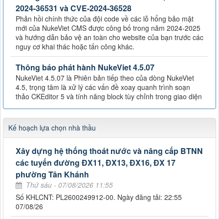
2024-36531 và CVE-2024-36528
Phản hồi chính thức của đội code về các lỗ hổng bảo mật
mới của NukeViet CMS được công bố trong năm 2024-2025
và hướng dẫn bảo vệ an toàn cho website của bạn trước các
nguy cơ khai thác hoặc tấn công khác.
Thông báo phát hành NukeViet 4.5.07
NukeViet 4.5.07 là Phiên bản tiếp theo của dòng NukeViet
4.5, trọng tâm là xử lý các vấn đề xoay quanh trình soạn
thảo CKEditor 5 và tính năng block tùy chỉnh trong giao diện
Kế hoạch lựa chọn nhà thầu
Xây dựng hệ thống thoát nước và nâng cấp BTNN
các tuyến đường ĐX11, ĐX13, ĐX16, ĐX 17
phường Tân Khánh
Thứ sáu - 07/08/2026 11:55
Số KHLCNT: PL2600249912-00. Ngày đăng tải: 22:55
07/08/26