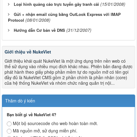
(15/01/2008)
Loại hình quảng cáo trực tuyến gây tranh cãi
Gửi + nhận email cũng bằng OutLook Express với IMAP
(08/01/2008)
Protocol
(31/12/2007)
Hướng dẫn Cơ bản về DNS
Giới thiệu về NukeViet
Giới thiệu khái quát NukeViet là một ứng dụng trên nền web có
thể sử dụng vào nhiều mục đích khác nhau. Phiên bản đang được
phát hành theo giấy phép phần mềm tự do nguồn mở có tên gọi
đầy đủ là NukeViet CMS gồm 2 phần chính là phần nhân (core)
của hệ thống NukeViet và nhóm chức năng quản trị nội...
Thăm dò ý kiến
Bạn biết gì về NukeViet 4?
Một bộ sourcecode cho web hoàn toàn mới.
Mã nguồn mở, sử dụng miễn phí.