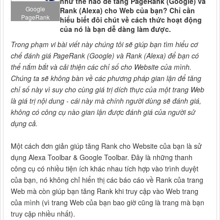
như thế nào để tăng PageRank (Google) và
Google
Rank (Alexa) cho Web của bạn? Chỉ cần
PageRank
hiểu biết đôi chút về cách thức hoạt động
của nó là bạn dễ dàng làm được.
Trong phạm vi bài viết này chúng tôi sẽ giúp bạn tìm hiểu cơ
chế đánh giá PageRank (Google) và Rank (Alexa) để bạn có
thể nắm bắt và cải thiện các chỉ số cho Website của mình.
Chúng ta sẽ không bàn về các phương pháp gian lận để tăng
chỉ số này vì suy cho cùng giá trị dích thực của một trang Web
là giá trị nội dung - cái này mà chính người dùng sẽ đánh giá,
không có công cụ nào gian lận được đánh giá của người sử
dụng cả.
Một cách đơn giản giúp tăng Rank cho Website của bạn là sử
dụng Alexa Toolbar & Google Toolbar. Đây là những thanh
công cụ có nhiều tiện ích khác nhau tích hợp vào trình duyệt
của bạn, nó không chỉ hiển thị các báo cáo về Rank của trang
Web mà còn giúp bạn tăng Rank khi truy cập vào Web trang
của mình (vì trang Web của bạn bao giờ cũng là trang mà bạn
truy cập nhiều nhất).