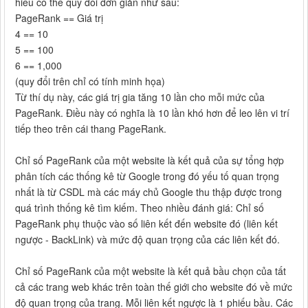
hiểu có thể quy đổi đơn giản như sau:
PageRank == Giá trị
4 == 10
5 == 100
6 == 1,000
(quy đổi trên chỉ có tính minh họa)
Từ thí dụ này, các giá trị gia tăng 10 lần cho mỗi mức của
PageRank. Điều này có nghĩa là 10 lần khó hơn để leo lên vi trí
tiếp theo trên cái thang PageRank.
Chỉ số PageRank của một website là kết quả của sự tổng hợp
phân tích các thống kê từ Google trong đó yếu tố quan trọng
nhất là từ CSDL mà các máy chủ Google thu thập được trong
quá trình thống kê tìm kiếm. Theo nhiều đánh giá: Chỉ số
PageRank phụ thuộc vào số liên kết đến website đó (liên kết
ngược - BackLink) và mức độ quan trọng của các liên kết đó.
Chỉ số PageRank của một website là kết quả bầu chọn của tất
cả các trang web khác trên toàn thế giới cho website đó về mức
độ quan trọng của trang. Mỗi liên kết ngược là 1 phiếu bầu. Các