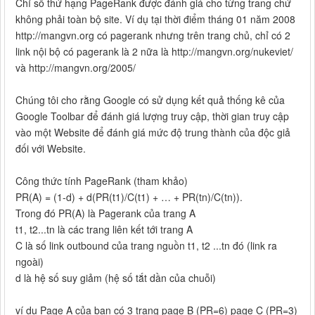
Chỉ số thứ hạng PageRank được đánh giá cho từng trang chứ
không phải toàn bộ site. Ví dụ tại thời điểm tháng 01 năm 2008
http://mangvn.org có pagerank nhưng trên trang chủ, chỉ có 2
link nội bộ có pagerank là 2 nữa là http://mangvn.org/nukeviet/
và http://mangvn.org/2005/
Chúng tôi cho rằng Google có sử dụng kết quả thống kê của
Google Toolbar để đánh giá lượng truy cập, thời gian truy cập
vào một Website để đánh giá mức độ trung thành của độc giả
đối với Website.
Công thức tính PageRank (tham khảo)
PR(A) = (1-d) + d(PR(t1)/C(t1) + … + PR(tn)/C(tn)).
Trong đó PR(A) là Pagerank của trang A
t1, t2...tn là các trang liên kết tới trang A
C là số link outbound của trang nguồn t1, t2 ...tn đó (link ra
ngoài)
d là hệ số suy giảm (hệ số tắt dần của chuỗi)
ví dụ Page A của bạn có 3 trang page B (PR=6) page C (PR=3)