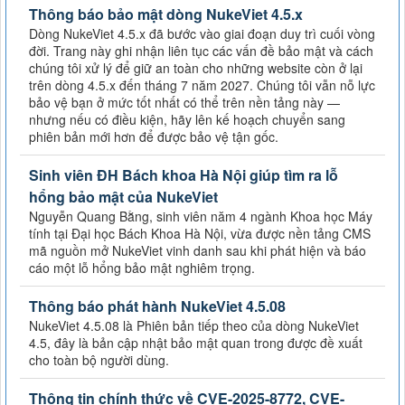
Thông báo bảo mật dòng NukeViet 4.5.x
Dòng NukeViet 4.5.x đã bước vào giai đoạn duy trì cuối vòng
đời. Trang này ghi nhận liên tục các vấn đề bảo mật và cách
chúng tôi xử lý để giữ an toàn cho những website còn ở lại
trên dòng 4.5.x đến tháng 7 năm 2027. Chúng tôi vẫn nỗ lực
bảo vệ bạn ở mức tốt nhất có thể trên nền tảng này —
nhưng nếu có điều kiện, hãy lên kế hoạch chuyển sang
phiên bản mới hơn để được bảo vệ tận gốc.
Sinh viên ĐH Bách khoa Hà Nội giúp tìm ra lỗ
hổng bảo mật của NukeViet
Nguyễn Quang Bằng, sinh viên năm 4 ngành Khoa học Máy
tính tại Đại học Bách Khoa Hà Nội, vừa được nền tảng CMS
mã nguồn mở NukeViet vinh danh sau khi phát hiện và báo
cáo một lỗ hổng bảo mật nghiêm trọng.
Thông báo phát hành NukeViet 4.5.08
NukeViet 4.5.08 là Phiên bản tiếp theo của dòng NukeViet
4.5, đây là bản cập nhật bảo mật quan trong được đề xuất
cho toàn bộ người dùng.
Thông tin chính thức về CVE-2025-8772, CVE-