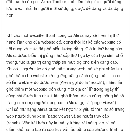
đặt thanh công cụ Alexa Toolbar, một tiện ích giúp người dùng
lướt web, nhất là người mới sử dụng, được dễ dàng và đa dạng
hơn.
Khi vào một website, thanh công cụ Alexa này sẽ hiển thị thứ
hạng Ranking của website đó, đồng thời liệt kê các website có
nội dung và mức độ phổ biến tương đồng. Giá trị thứ hạng của
Alexa được biểu thị giống như xếp thứ học kỳ của học sinh phổ
thông, tức là giá trị càng thấp thì mức độ phổ biến càng cao.
Khi có 1 người nào đó ghé thăm trang web, nó sẽ ghi nhận lần
ghé thăm cho website tương ứng bằng cách cộng thêm 1 cho
số lần webiste đó được xem (Alexa gọi đó là “reach“); nhiều lần
ghé thăm một website trên cùng một địa chỉ IP trong ngày thì
cũng chỉ được tính như 1 lần ghé thăm. Alexa cũng thống kê số
trang con được người dùng xem (Alexa gọi là “page views“).
Chỉ số thứ hạng Alexa được kết hợp từ 2 yếu tố trên là: số trang
web người dùng xem (page views) và số người truy cập
(reach). Việc kết hợp này là một ý tưởng rất sáng tạo, vì nó
giảm khả năng tạo ra các truy vấn ảo bằng các chương trình tự