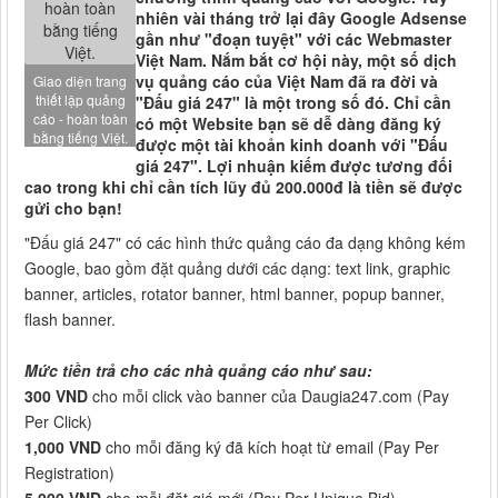
nhiên vài tháng trở lại đây Google Adsense
gần như "đoạn tuyệt" với các Webmaster
Việt Nam. Nắm bắt cơ hội này, một số dịch
vụ quảng cáo của Việt Nam đã ra đời và
Giao diện trang
thiết lập quảng
"Đấu giá 247" là một trong số đó. Chỉ cần
cáo - hoàn toàn
có một Website bạn sẽ dễ dàng đăng ký
bằng tiếng Việt.
được một tài khoản kinh doanh với "Đấu
giá 247". Lợi nhuận kiếm được tương đối
cao trong khi chỉ cần tích lũy đủ 200.000đ là tiền sẽ được
gửi cho bạn!
"Đấu giá 247" có các hình thức quảng cáo đa dạng không kém
Google, bao gồm đặt quảng dưới các dạng: text link, graphic
banner, articles, rotator banner, html banner, popup banner,
flash banner.
Mức tiền trả cho các nhà quảng cáo như sau:
300 VND
cho mỗi click vào banner của Daugia247.com (Pay
Per Click)
1,000 VND
cho mỗi đăng ký đã kích hoạt từ email (Pay Per
Registration)