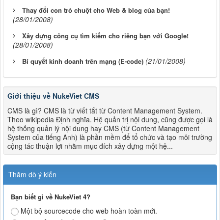
Thay đổi con trỏ chuột cho Web & blog của bạn!
(28/01/2008)
Xây dựng công cụ tìm kiếm cho riêng bạn với Google!
(28/01/2008)
(21/01/2008)
Bí quyết kinh doanh trên mạng (E-code)
Giới thiệu về NukeViet CMS
CMS là gì? CMS là từ viết tắt từ Content Management System.
Theo wikipedia Định nghĩa. Hệ quản trị nội dung, cũng được gọi là
hệ thống quản lý nội dung hay CMS (từ Content Management
System của tiếng Anh) là phần mềm để tổ chức và tạo môi trường
cộng tác thuận lợi nhằm mục đích xây dựng một hệ...
Thăm dò ý kiến
Bạn biết gì về NukeViet 4?
Một bộ sourcecode cho web hoàn toàn mới.