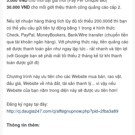
5,000 VND
cho mỗi đặt giá mới (Pay Per Unique Bid)
30.000 VND
cho mỗi giới thiệu thành công quảng cáo cấp 2.
Nếu lợi nhuận hàng tháng tích lũy đủ tối thiểu 200.000đ thì bạn
có thể yêu cầu gửi tiền tự động bằng 1 trong 4 hình thức:
Check, PayPal, MoneyBookers, Bank/Wire transfer (chuyển tiền
qua tài khoản ngân hàng). Với phương thức này, tiền quảng cáo
sẽ được thanh toán gần như ngay lập tức - rất nhanh và tiện lợi
(với Google bạn sẽ phải mất tối thiểu 2 tháng kể từ khi thanh
toán được gửi đi)
Chương trình này ưu tiên cho các Website mua bán, rao vặt,
đấu giá, Website về nhà đất, tài sản thanh lý... vì vậy nếu
Website của bạn nằm trong diện này sẽ được ưu tiên hơn!
Đăng ký ngay tại đây:
http://cj.daugia247.com/cj/affsignupnow.php?pid=2fba3a89
Thông tin thêm: