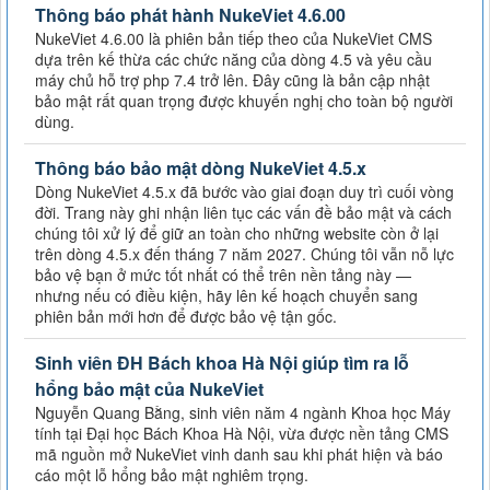
Thông báo phát hành NukeViet 4.6.00
NukeViet 4.6.00 là phiên bản tiếp theo của NukeViet CMS
dựa trên kế thừa các chức năng của dòng 4.5 và yêu cầu
máy chủ hỗ trợ php 7.4 trở lên. Đây cũng là bản cập nhật
bảo mật rất quan trọng được khuyến nghị cho toàn bộ người
dùng.
Thông báo bảo mật dòng NukeViet 4.5.x
Dòng NukeViet 4.5.x đã bước vào giai đoạn duy trì cuối vòng
đời. Trang này ghi nhận liên tục các vấn đề bảo mật và cách
chúng tôi xử lý để giữ an toàn cho những website còn ở lại
trên dòng 4.5.x đến tháng 7 năm 2027. Chúng tôi vẫn nỗ lực
bảo vệ bạn ở mức tốt nhất có thể trên nền tảng này —
nhưng nếu có điều kiện, hãy lên kế hoạch chuyển sang
phiên bản mới hơn để được bảo vệ tận gốc.
Sinh viên ĐH Bách khoa Hà Nội giúp tìm ra lỗ
hổng bảo mật của NukeViet
Nguyễn Quang Bằng, sinh viên năm 4 ngành Khoa học Máy
tính tại Đại học Bách Khoa Hà Nội, vừa được nền tảng CMS
mã nguồn mở NukeViet vinh danh sau khi phát hiện và báo
cáo một lỗ hổng bảo mật nghiêm trọng.