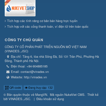
Tích hợp các tính năng cơ bản bán hàng trực tuyến
Tích hợp với các cổng thanh toán, ví điện tử trên toàn quốc
CÔNG TY CHỦ QUẢN
CÔNG TY CỔ PHẦN PHÁT TRIỂN NGUỒN MỞ VIỆT NAM
(
VINADES.,JSC
)
Địa chỉ:
Tầng 6, tòa nhà Sông Đà, Số 131 Trần Phú, Phường Hà
Đông, Thành phố Hà Nội.
Điện thoại:
+84-904885185
Email:
contact@vinades.vn
Website:
http://vinades.vn
QR-code
Đang truy cập: 132
© Bản quyền thuộc về
MangVN
.
Mã nguồn
NukeViet CMS
.
Thiết kế
bởi
VINADES.,JSC
.
|
Điều khoản sử dụng