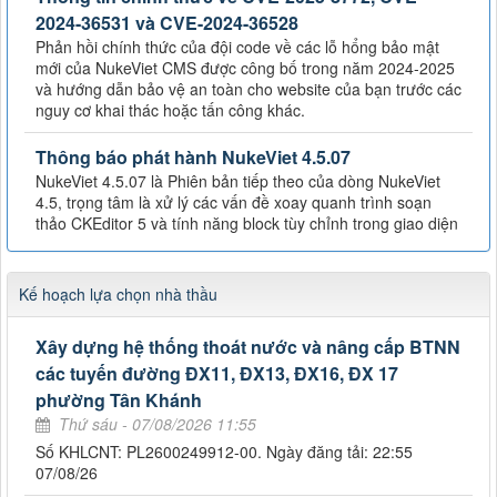
2024-36531 và CVE-2024-36528
Phản hồi chính thức của đội code về các lỗ hổng bảo mật
mới của NukeViet CMS được công bố trong năm 2024-2025
và hướng dẫn bảo vệ an toàn cho website của bạn trước các
nguy cơ khai thác hoặc tấn công khác.
Thông báo phát hành NukeViet 4.5.07
NukeViet 4.5.07 là Phiên bản tiếp theo của dòng NukeViet
4.5, trọng tâm là xử lý các vấn đề xoay quanh trình soạn
thảo CKEditor 5 và tính năng block tùy chỉnh trong giao diện
Kế hoạch lựa chọn nhà thầu
Xây dựng hệ thống thoát nước và nâng cấp BTNN
các tuyến đường ĐX11, ĐX13, ĐX16, ĐX 17
phường Tân Khánh
Thứ sáu - 07/08/2026 11:55
Số KHLCNT: PL2600249912-00. Ngày đăng tải: 22:55
07/08/26