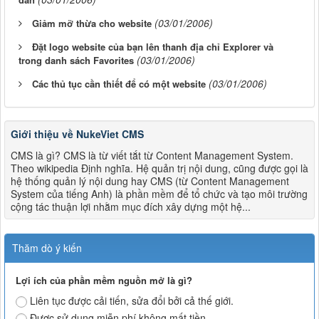
(03/01/2006)
Giảm mỡ thừa cho website
Đặt logo website của bạn lên thanh địa chỉ Explorer và
(03/01/2006)
trong danh sách Favorites
(03/01/2006)
Các thủ tục cần thiết để có một website
Giới thiệu về NukeViet CMS
CMS là gì? CMS là từ viết tắt từ Content Management System.
Theo wikipedia Định nghĩa. Hệ quản trị nội dung, cũng được gọi là
hệ thống quản lý nội dung hay CMS (từ Content Management
System của tiếng Anh) là phần mềm để tổ chức và tạo môi trường
cộng tác thuận lợi nhằm mục đích xây dựng một hệ...
Thăm dò ý kiến
Lợi ích của phần mềm nguồn mở là gì?
Liên tục được cải tiến, sửa đổi bởi cả thế giới.
Được sử dụng miễn phí không mất tiền.