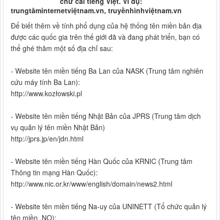
chữ cái tiếng Việt. Ví dụ:
trungtâminternetviệtnam.vn, truyềnhìnhviệtnam.vn
Để biết thêm về tính phổ dụng của hệ thống tên miền bản địa
được các quốc gia trên thế giới đã và đang phát triển, bạn có
thể ghé thăm một số địa chỉ sau:
- Website tên miền tiếng Ba Lan của NASK (Trung tâm nghiên
cứu máy tính Ba Lan):
http://www.kozłowski.pl
- Website tên miền tiếng Nhật Bản của JPRS (Trung tâm dịch
vụ quản lý tên miền Nhật Bản)
http://jprs.jp/en/jdn.html
- Website tên miền tiếng Hàn Quốc của KRNIC (Trung tâm
Thông tin mạng Hàn Quốc):
http://www.nic.or.kr/www/english/domain/news2.html
- Website tên miền tiếng Na-uy của UNINETT (Tổ chức quản lý
tên miền .NO):