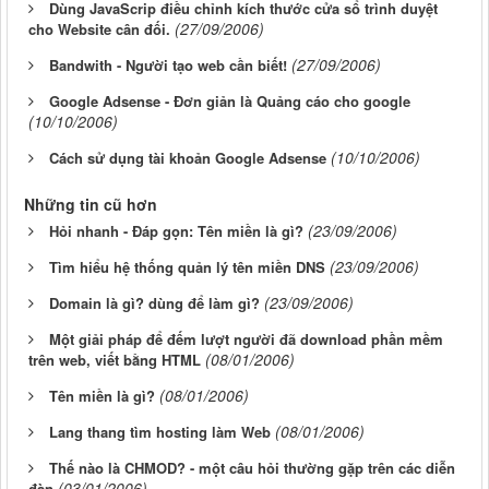
Dùng JavaScrip điều chỉnh kích thước cửa sổ trình duyệt
(27/09/2006)
cho Website cân đối.
(27/09/2006)
Bandwith - Người tạo web cần biết!
Google Adsense - Đơn giản là Quảng cáo cho google
(10/10/2006)
(10/10/2006)
Cách sử dụng tài khoản Google Adsense
Những tin cũ hơn
(23/09/2006)
Hỏi nhanh - Đáp gọn: Tên miền là gì?
(23/09/2006)
Tìm hiểu hệ thống quản lý tên miền DNS
(23/09/2006)
Domain là gì? dùng để làm gì?
Một giải pháp để đếm lượt người đã download phần mềm
(08/01/2006)
trên web, viết bằng HTML
(08/01/2006)
Tên miền là gì?
(08/01/2006)
Lang thang tìm hosting làm Web
Thế nào là CHMOD? - một câu hỏi thường gặp trên các diễn
(03/01/2006)
đàn