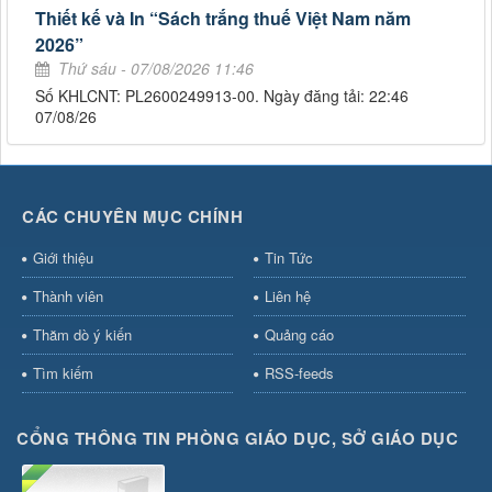
Thiết kế và In “Sách trắng thuế Việt Nam năm
2026”
Thứ sáu - 07/08/2026 11:46
Số KHLCNT: PL2600249913-00. Ngày đăng tải: 22:46
07/08/26
CÁC CHUYÊN MỤC CHÍNH
Giới thiệu
Tin Tức
Thành viên
Liên hệ
Thăm dò ý kiến
Quảng cáo
Tìm kiếm
RSS-feeds
CỔNG THÔNG TIN PHÒNG GIÁO DỤC, SỞ GIÁO DỤC