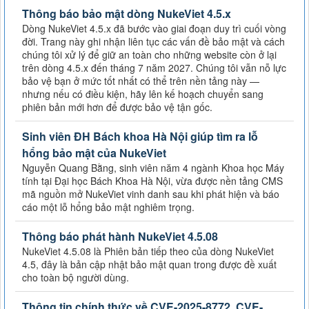
Thông báo bảo mật dòng NukeViet 4.5.x
Dòng NukeViet 4.5.x đã bước vào giai đoạn duy trì cuối vòng
đời. Trang này ghi nhận liên tục các vấn đề bảo mật và cách
chúng tôi xử lý để giữ an toàn cho những website còn ở lại
trên dòng 4.5.x đến tháng 7 năm 2027. Chúng tôi vẫn nỗ lực
bảo vệ bạn ở mức tốt nhất có thể trên nền tảng này —
nhưng nếu có điều kiện, hãy lên kế hoạch chuyển sang
phiên bản mới hơn để được bảo vệ tận gốc.
Sinh viên ĐH Bách khoa Hà Nội giúp tìm ra lỗ
hổng bảo mật của NukeViet
Nguyễn Quang Bằng, sinh viên năm 4 ngành Khoa học Máy
tính tại Đại học Bách Khoa Hà Nội, vừa được nền tảng CMS
mã nguồn mở NukeViet vinh danh sau khi phát hiện và báo
cáo một lỗ hổng bảo mật nghiêm trọng.
Thông báo phát hành NukeViet 4.5.08
NukeViet 4.5.08 là Phiên bản tiếp theo của dòng NukeViet
4.5, đây là bản cập nhật bảo mật quan trong được đề xuất
cho toàn bộ người dùng.
Thông tin chính thức về CVE-2025-8772, CVE-