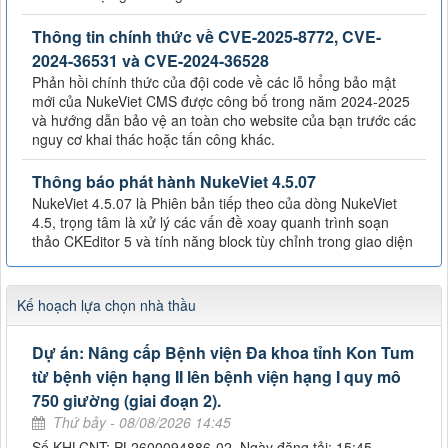
Thông tin chính thức về CVE-2025-8772, CVE-
2024-36531 và CVE-2024-36528
Phản hồi chính thức của đội code về các lỗ hổng bảo mật
mới của NukeViet CMS được công bố trong năm 2024-2025
và hướng dẫn bảo vệ an toàn cho website của bạn trước các
nguy cơ khai thác hoặc tấn công khác.
Thông báo phát hành NukeViet 4.5.07
NukeViet 4.5.07 là Phiên bản tiếp theo của dòng NukeViet
4.5, trọng tâm là xử lý các vấn đề xoay quanh trình soạn
thảo CKEditor 5 và tính năng block tùy chỉnh trong giao diện
Kế hoạch lựa chọn nhà thầu
Dự án: Nâng cấp Bệnh viện Đa khoa tỉnh Kon Tum
từ bệnh viện hạng II lên bệnh viện hạng I quy mô
750 giường (giai đoạn 2).
Thứ bảy - 08/08/2026 14:45
Số KHLCNT: PL2600094886-02. Ngày đăng tải: 15:45