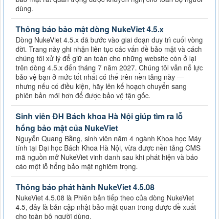
dùng.
Thông báo bảo mật dòng NukeViet 4.5.x
Dòng NukeViet 4.5.x đã bước vào giai đoạn duy trì cuối vòng
đời. Trang này ghi nhận liên tục các vấn đề bảo mật và cách
chúng tôi xử lý để giữ an toàn cho những website còn ở lại
trên dòng 4.5.x đến tháng 7 năm 2027. Chúng tôi vẫn nỗ lực
bảo vệ bạn ở mức tốt nhất có thể trên nền tảng này —
nhưng nếu có điều kiện, hãy lên kế hoạch chuyển sang
phiên bản mới hơn để được bảo vệ tận gốc.
Sinh viên ĐH Bách khoa Hà Nội giúp tìm ra lỗ
hổng bảo mật của NukeViet
Nguyễn Quang Bằng, sinh viên năm 4 ngành Khoa học Máy
tính tại Đại học Bách Khoa Hà Nội, vừa được nền tảng CMS
mã nguồn mở NukeViet vinh danh sau khi phát hiện và báo
cáo một lỗ hổng bảo mật nghiêm trọng.
Thông báo phát hành NukeViet 4.5.08
NukeViet 4.5.08 là Phiên bản tiếp theo của dòng NukeViet
4.5, đây là bản cập nhật bảo mật quan trong được đề xuất
cho toàn bộ người dùng.