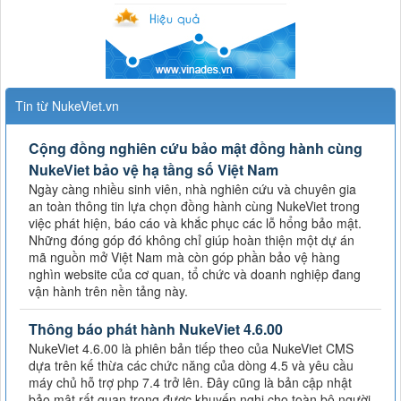
Tin từ NukeViet.vn
Cộng đồng nghiên cứu bảo mật đồng hành cùng
NukeViet bảo vệ hạ tầng số Việt Nam
Ngày càng nhiều sinh viên, nhà nghiên cứu và chuyên gia
an toàn thông tin lựa chọn đồng hành cùng NukeViet trong
việc phát hiện, báo cáo và khắc phục các lỗ hổng bảo mật.
Những đóng góp đó không chỉ giúp hoàn thiện một dự án
mã nguồn mở Việt Nam mà còn góp phần bảo vệ hàng
nghìn website của cơ quan, tổ chức và doanh nghiệp đang
vận hành trên nền tảng này.
Thông báo phát hành NukeViet 4.6.00
NukeViet 4.6.00 là phiên bản tiếp theo của NukeViet CMS
dựa trên kế thừa các chức năng của dòng 4.5 và yêu cầu
máy chủ hỗ trợ php 7.4 trở lên. Đây cũng là bản cập nhật
bảo mật rất quan trọng được khuyến nghị cho toàn bộ người