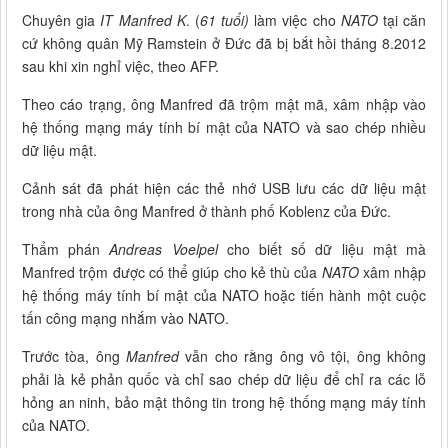
Chuyên gia
IT Manfred K
. (
61 tuổi)
làm việc cho
NATO
tại căn
cứ không quân Mỹ Ramstein ở Đức đã bị bắt hồi tháng 8.2012
sau khi xin nghỉ việc, theo AFP.
Theo cáo trạng, ông Manfred đã trộm mật mã, xâm nhập vào
hệ thống mạng máy tính bí mật của NATO và sao chép nhiều
dữ liệu mật.
Cảnh sát đã phát hiện các thẻ nhớ USB lưu các dữ liệu mật
trong nhà của ông Manfred ở thành phố Koblenz của Đức.
Thẩm phán
Andreas Voelpel
cho biết số dữ liệu mật mà
Manfred trộm được có thể giúp cho kẻ thù của
NATO
xâm nhập
hệ thống máy tính bí mật của NATO hoặc tiến hành một cuộc
tấn công mạng nhắm vào NATO.
Trước tòa, ông
Manfred
vẫn cho rằng ông vô tội, ông không
phải là kẻ phản quốc và chỉ sao chép dữ liệu để chỉ ra các lỗ
hỏng an ninh, bảo mật thông tin trong hệ thống mạng máy tính
của NATO.