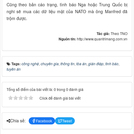
Cũng theo bản cáo trạng, tình báo Nga hoặc Trung Quốc bị
nghi sẽ mua các dữ liệu mật của NATO mà ông Manfred đã
trộm được.
Tác giả:
Theo TNO
Nguồn tin:
http://www.quantrimang.com.vn
Tags:
công nghệ
,
chuyên gia
,
thông tin
,
tòa án
,
gián điệp
,
tình báo
,
tuyên án
Tổng số điểm của bài viết là: 0 trong 0 đánh giá
Click để đánh giá bài viết
Chia sẻ:
Facebook
Tweet