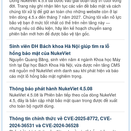
Dòng NukeViet 4.5.x đã bước vào giai đoạn duy trì cuối vòng
đời. Trang này ghi nhận liên tục các vấn đề bảo mật và cách
chúng tôi xử lý để giữ an toàn cho những website còn ở lại
trên dòng 4.5.x đến tháng 7 năm 2027. Chúng tôi vẫn nỗ lực
bảo vệ bạn ở mức tốt nhất có thể trên nền tảng này —
nhưng nếu có điều kiện, hãy lên kế hoạch chuyển sang
phiên bản mới hơn để được bảo vệ tận gốc.
Sinh viên ĐH Bách khoa Hà Nội giúp tìm ra lỗ
hổng bảo mật của NukeViet
Nguyễn Quang Bằng, sinh viên năm 4 ngành Khoa học Máy
tính tại Đại học Bách Khoa Hà Nội, vừa được nền tảng CMS
mã nguồn mở NukeViet vinh danh sau khi phát hiện và báo
cáo một lỗ hổng bảo mật nghiêm trọng.
Thông báo phát hành NukeViet 4.5.08
NukeViet 4.5.08 là Phiên bản tiếp theo của dòng NukeViet
4.5, đây là bản cập nhật bảo mật quan trong được đề xuất
cho toàn bộ người dùng.
Thông tin chính thức về CVE-2025-8772, CVE-
2024-36531 và CVE-2024-36528