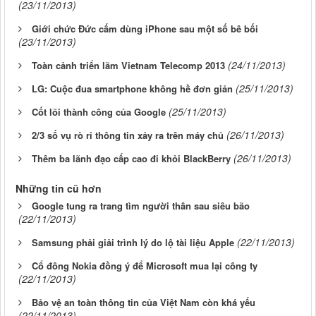
(23/11/2013)
Giới chức Đức cấm dùng iPhone sau một số bê bối
(23/11/2013)
(24/11/2013)
Toàn cảnh triển lãm Vietnam Telecomp 2013
(25/11/2013)
LG: Cuộc đua smartphone không hề đơn giản
(25/11/2013)
Cốt lõi thành công của Google
(26/11/2013)
2/3 số vụ rò rỉ thông tin xảy ra trên máy chủ
(26/11/2013)
Thêm ba lãnh đạo cấp cao đi khỏi BlackBerry
Những tin cũ hơn
Google tung ra trang tìm người thân sau siêu bão
(22/11/2013)
(22/11/2013)
Samsung phải giải trình lý do lộ tài liệu Apple
Cổ đông Nokia đồng ý để Microsoft mua lại công ty
(22/11/2013)
Bảo vệ an toàn thông tin của Việt Nam còn khá yếu
(22/11/2013)