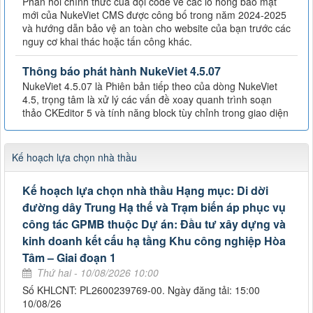
Phản hồi chính thức của đội code về các lỗ hổng bảo mật
mới của NukeViet CMS được công bố trong năm 2024-2025
và hướng dẫn bảo vệ an toàn cho website của bạn trước các
nguy cơ khai thác hoặc tấn công khác.
Thông báo phát hành NukeViet 4.5.07
NukeViet 4.5.07 là Phiên bản tiếp theo của dòng NukeViet
4.5, trọng tâm là xử lý các vấn đề xoay quanh trình soạn
thảo CKEditor 5 và tính năng block tùy chỉnh trong giao diện
Kế hoạch lựa chọn nhà thầu
Kế hoạch lựa chọn nhà thầu Hạng mục: Di dời
đường dây Trung Hạ thế và Trạm biến áp phục vụ
công tác GPMB thuộc Dự án: Đầu tư xây dựng và
kinh doanh kết cấu hạ tầng Khu công nghiệp Hòa
Tâm – Giai đoạn 1
Thứ hai - 10/08/2026 10:00
Số KHLCNT: PL2600239769-00. Ngày đăng tải: 15:00
10/08/26