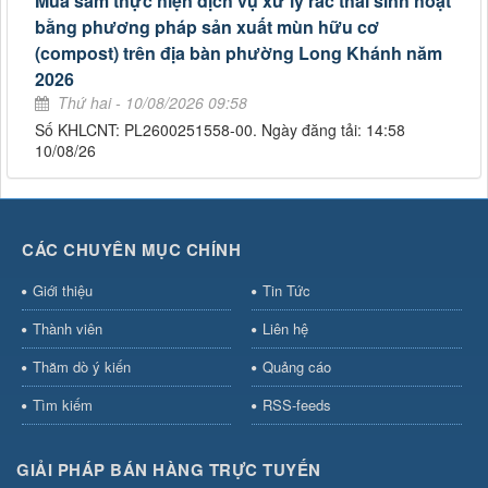
Mua sắm thực hiện dịch vụ xử lý rác thải sinh hoạt
bằng phương pháp sản xuất mùn hữu cơ
(compost) trên địa bàn phường Long Khánh năm
2026
Thứ hai - 10/08/2026 09:58
Số KHLCNT: PL2600251558-00. Ngày đăng tải: 14:58
10/08/26
CÁC CHUYÊN MỤC CHÍNH
Giới thiệu
Tin Tức
Thành viên
Liên hệ
Thăm dò ý kiến
Quảng cáo
Tìm kiếm
RSS-feeds
GIẢI PHÁP BÁN HÀNG TRỰC TUYẾN