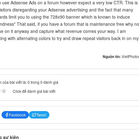
e to use Adsense Ads on a forum however expect a very low CTR. This is
isitors disregarding your Adsense advertising and the fact that many
oards limit you to using the 728x90 banner which is known to induce
indness" That said, if you have a forum that is maintenance free why no
e on it anyway and capture what revenue comes your way. I am
ng with alternating colors to try and draw repeat visitors back in on my
Nguồn tin:
VietPhoto
 của bài viết là: 0 trong 0 đánh giá
Click để đánh giá bài viết
Facebook
Tweet
 sự kiện