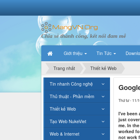
Chia sẻ thành công, kết nối đam mê
Giới thiệu
Tin Tức
Downl
Trang nhất
Thiết kế Web
Tin nhanh Công nghệ
Googl
Thủ thuật - Phần mềm
Thứ tư - 11/
Thiết kế Web
I've been
just cove
Tạo Web NukeViet
me. In the
worked fo
Web & Internet
not work 