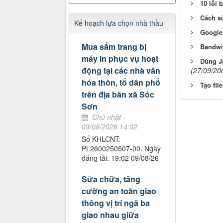
10 lỗi 
Cách s
Kế hoạch lựa chọn nhà thầu
Google
Mua sắm trang bị
Bandwit
máy in phục vụ hoạt
Dùng Ja
động tại các nhà văn
(27/09/20
hóa thôn, tổ dân phố
Tạo fil
trên địa bàn xã Sóc
Sơn
Chủ nhật -
09/08/2026 14:02
Số KHLCNT:
PL2600250507-00. Ngày
đăng tải: 19:02 09/08/26
Sửa chữa, tăng
cường an toàn giao
thông vị trí ngã ba
giao nhau giữa