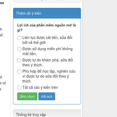
nse
Thăm dò ý kiến
Lợi ích của phần mềm nguồn mở là
e.
gì?
ll
Liên tục được cải tiến, sửa đổi
bởi cả thế giới.
Được sử dụng miễn phí không
mất tiền.
Được tự do khám phá, sửa đổi
theo ý thích.
Phù hợp để học tập, nghiên cứu
vì được tự do sửa đổi theo ý
st
thích.
e of
Tất cả các ý kiến trên
e
Thống kê truy cập