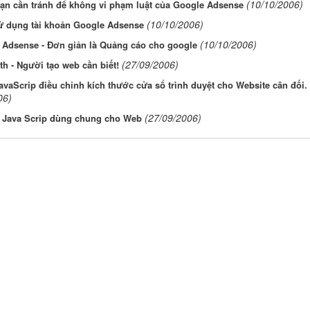
(10/10/2006)
bạn cần tránh để không vi phạm luật của Google Adsense
(10/10/2006)
ử dụng tài khoản Google Adsense
(10/10/2006)
 Adsense - Đơn giản là Quảng cáo cho google
(27/09/2006)
h - Người tạo web cần biết!
vaScrip điều chỉnh kích thước cửa sổ trình duyệt cho Website cân đối.
06)
(27/09/2006)
e Java Scrip dùng chung cho Web