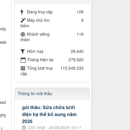
Đang truy cập
128
Máy chủ tìm
9
kiếm
ntly
Khách viếng
119
thăm
 web
Hôm nay
28,440
Tháng hiện tại
279,920
Tổng lượt truy
115,549,333
cập
Thông tin mời thầu
osed
gói thầu: Sửa chữa lưới
điện hạ thế bổ sung năm
RPS
2026
Chủ nhật - 09/08/2026 19:11
 I