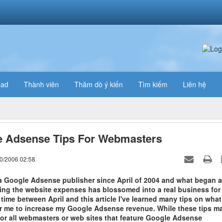
oad
Thành viên
Thăm dò ý kiến
Tìm kiếm
Liên hệ
e Adsense Tips For Webmasters
10/2006 02:58
 a Google Adsense publisher since April of 2004 and what began 
ring the website expenses has blossomed into a real business for
 time between April and this article I've learned many tips on what
r me to increase my Google Adsense revenue. While these tips m
for all webmasters or web sites that feature Google Adsense