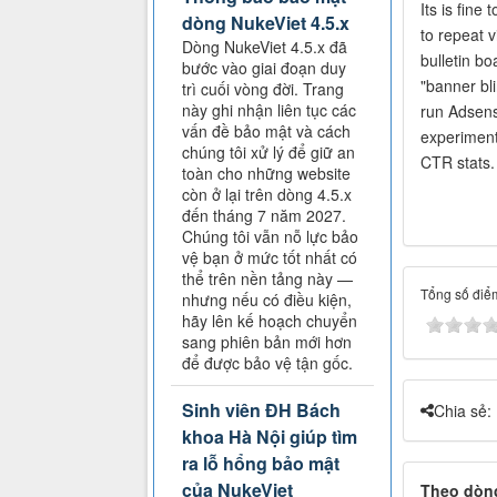
Its is fin
dòng NukeViet 4.5.x
to repeat v
Dòng NukeViet 4.5.x đã
bulletin b
bước vào giai đoạn duy
"banner bl
trì cuối vòng đời. Trang
này ghi nhận liên tục các
run Adsens
vấn đề bảo mật và cách
experimenti
chúng tôi xử lý để giữ an
CTR stats.
toàn cho những website
còn ở lại trên dòng 4.5.x
đến tháng 7 năm 2027.
Chúng tôi vẫn nỗ lực bảo
vệ bạn ở mức tốt nhất có
thể trên nền tảng này —
Tổng số điểm
nhưng nếu có điều kiện,
hãy lên kế hoạch chuyển
sang phiên bản mới hơn
để được bảo vệ tận gốc.
Sinh viên ĐH Bách
Chia sẻ:
khoa Hà Nội giúp tìm
ra lỗ hổng bảo mật
của NukeViet
Theo dòng