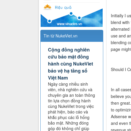
Initially 
blend with 
alternated 
Tin từ NukeViet.vn
use and am
blending co
Cộng đồng nghiên
page might
cứu bảo mật đồng
hành cùng NukeViet
Should I 
bảo vệ hạ tầng số
Việt Nam
Ngày càng nhiều sinh
viên, nhà nghiên cứu và
In all case
chuyên gia an toàn thông
believe you
tin lựa chọn đồng hành
then great.
cùng NukeViet trong việc
to optimiz
phát hiện, báo cáo và
Adsense we
khắc phục các lỗ hổng
bảo mật. Những đóng
and even t
góp đó không chỉ giúp
revenue st