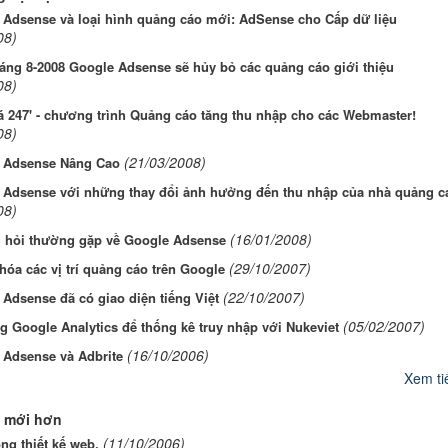
Adsense và loại hình quảng cáo mới: AdSense cho Cấp dữ liệu
08)
áng 8-2008 Google Adsense sẽ hủy bỏ các quảng cáo giới thiệu
08)
á 247' - chương trình Quảng cáo tăng thu nhập cho các Webmaster!
08)
(21/03/2008)
 Adsense Nâng Cao
 Adsense với những thay đổi ảnh hưởng đến thu nhập của nhà quảng c
08)
(16/01/2008)
u hỏi thường gặp về Google Adsense
(29/10/2007)
hóa các vị trí quảng cáo trên Google
(22/10/2007)
Adsense đã có giao diện tiếng Việt
(05/02/2007)
 Google Analytics để thống kê truy nhập với Nukeviet
(16/10/2006)
 Adsense và Adbrite
Xem tiế
 mới hơn
(11/10/2006)
ng thiết kế web.