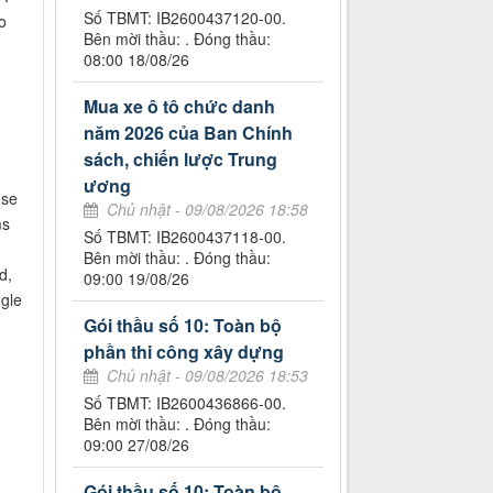
Số TBMT: IB2600437120-00.
o
Bên mời thầu: . Đóng thầu:
08:00 18/08/26
Mua xe ô tô chức danh
năm 2026 của Ban Chính
sách, chiến lược Trung
ương
nse
Chủ nhật - 09/08/2026 18:58
ms
Số TBMT: IB2600437118-00.
Bên mời thầu: . Đóng thầu:
d,
09:00 19/08/26
ngle
Gói thầu số 10: Toàn bộ
phần thi công xây dựng
Chủ nhật - 09/08/2026 18:53
Số TBMT: IB2600436866-00.
Bên mời thầu: . Đóng thầu:
09:00 27/08/26
Gói thầu số 10: Toàn bộ