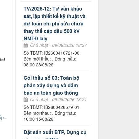
TV/2026-12: Tư vấn khảo
sát, lập thiết kế kỹ thuật và
dự toán chi phí sửa chữa
thay thế cáp dầu 500 kV
NMTĐ Ialy
Chủ nhật - 09/08/2026 18:37
Số TBMT: IB2600410721-00.
Bên mời thầu: . Đóng thầu:
áo!
08:00 28/08/26
Gói thầu số 03: Toàn bộ
phần xây dựng và đảm
bảo an toàn giao thông
Chủ nhật - 09/08/2026 18:21
Số TBMT: IB2600426579-01.
Bên mời thầu: . Đóng thầu:
p...
10:00 15/08/26
Đặt sản xuất BTP, Dụng cụ