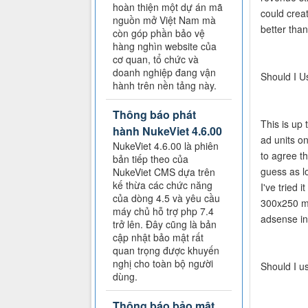
hoàn thiện một dự án mã
could crea
nguồn mở Việt Nam mà
better tha
còn góp phần bảo vệ
hàng nghìn website của
cơ quan, tổ chức và
doanh nghiệp đang vận
Should I U
hành trên nền tảng này.
Thông báo phát
This is up
hành NukeViet 4.6.00
ad units o
NukeViet 4.6.00 là phiên
to agree t
bản tiếp theo của
guess as lo
NukeViet CMS dựa trên
kế thừa các chức năng
I've tried 
của dòng 4.5 và yêu cầu
300x250 med
máy chủ hỗ trợ php 7.4
adsense in
trở lên. Đây cũng là bản
cập nhật bảo mật rất
quan trọng được khuyến
nghị cho toàn bộ người
Should I 
dùng.
Thông báo bảo mật