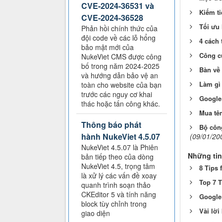
CVE-2024-36531 và
Kiếm ti
CVE-2024-36528
Tối ưu
Phản hồi chính thức của
đội code về các lỗ hổng
4 cách
bảo mật mới của
Công c
NukeViet CMS được công
bố trong năm 2024-2025
Bàn về 
và hướng dẫn bảo vệ an
Làm gì 
toàn cho website của bạn
trước các nguy cơ khai
Google
thác hoặc tấn công khác.
Mua tê
Thông báo phát
Bộ công
hành NukeViet 4.5.07
(09/01/20
NukeViet 4.5.07 là Phiên
Những tin
bản tiếp theo của dòng
NukeViet 4.5, trọng tâm
8 Tips 
là xử lý các vấn đề xoay
Top 7 
quanh trình soạn thảo
CKEditor 5 và tính năng
Google
block tùy chỉnh trong
Vài lờ
giao diện