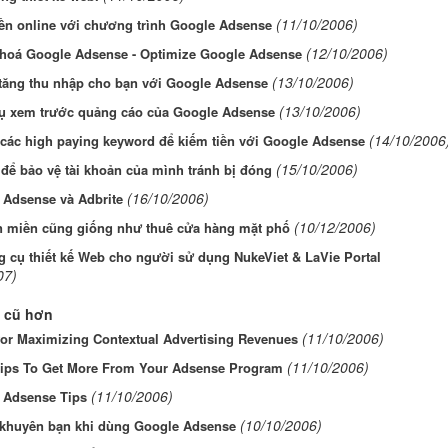
(11/10/2006)
ền online với chương trình Google Adsense
(12/10/2006)
 hoá Google Adsense - Optimize Google Adsense
(13/10/2006)
 tăng thu nhập cho bạn với Google Adsense
(13/10/2006)
ụ xem trước quảng cáo của Google Adsense
(14/10/2006
các high paying keyword để kiếm tiền với Google Adsense
(15/10/2006)
để bảo vệ tài khoản của mình tránh bị đóng
(16/10/2006)
 Adsense và Adbrite
(10/12/2006)
n miền cũng giống như thuê cửa hàng mặt phố
 cụ thiết kế Web cho người sử dụng NukeViet & LaVie Portal
07)
 cũ hơn
(11/10/2006)
for Maximizing Contextual Advertising Revenues
(11/10/2006)
Tips To Get More From Your Adsense Program
(11/10/2006)
 Adsense Tips
(10/10/2006)
i khuyên bạn khi dùng Google Adsense