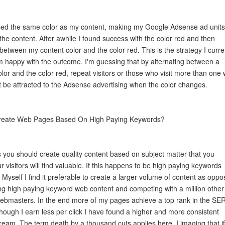
I used the same color as my content, making my Google Adsense ad units
the content. After awhile I found success with the color red and then
between my content color and the color red. This is the strategy I curre
 happy with the outcome. I'm guessing that by alternating between a
lor and the color red, repeat visitors or those who visit more than one
 be attracted to the Adsense advertising when the color changes.
Create Web Pages Based On High Paying Keywords?
s you should create quality content based on subject matter that you
r visitors will find valuable. If this happens to be high paying keywords
 Myself I find it preferable to create a larger volume of content as opp
ing high paying keyword web content and competing with a million other
bmasters. In the end more of my pages achieve a top rank in the SE
hough I earn less per click I have found a higher and more consistent
ream. The term death by a thousand cuts applies here, I imaging that if