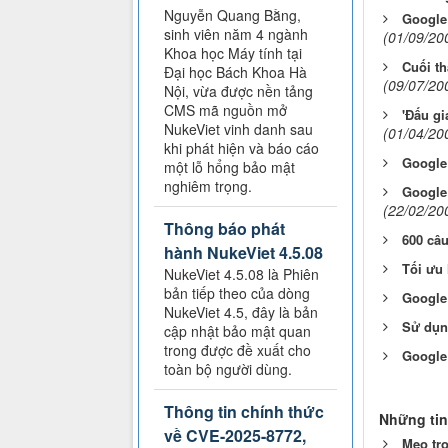
Nguyễn Quang Bằng,
Google 
sinh viên năm 4 ngành
(01/09/20
Khoa học Máy tính tại
Cuối th
Đại học Bách Khoa Hà
(09/07/20
Nội, vừa được nền tảng
CMS mã nguồn mở
'Đấu gi
NukeViet vinh danh sau
(01/04/20
khi phát hiện và báo cáo
Google
một lỗ hổng bảo mật
nghiêm trọng.
Google
(22/02/20
Thông báo phát
600 câ
hành NukeViet 4.5.08
Tối ưu 
NukeViet 4.5.08 là Phiên
bản tiếp theo của dòng
Google 
NukeViet 4.5, đây là bản
Sử dụng
cập nhật bảo mật quan
trong được đề xuất cho
Google
toàn bộ người dùng.
Thông tin chính thức
Những tin
về CVE-2025-8772,
Mẹo tro