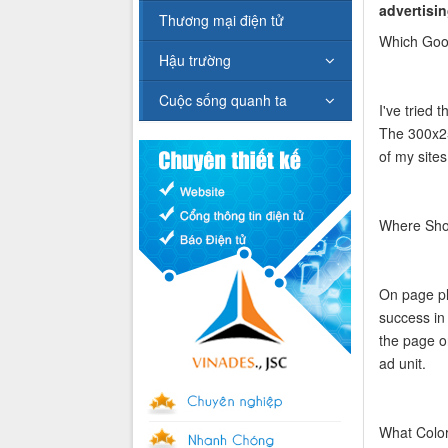
advertisi
Thương mại điện tử
Which Goo
Hậu trường
Cuộc sống quanh ta
I've tried
The 300x25
of my sites
Where Sho
On page pl
success in
the page o
ad unit.
What Color