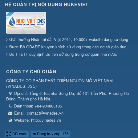
HỆ QUẢN TRỊ NỘI DUNG NUKEVIET
Giải thưởng Nhân tài đất Việt 2011, 10.000+ website đang sử dụng
Được Bộ GD&ĐT khuyến khích sử dụng trong các cơ sở giáo dục
Bộ TT&TT quy định ưu tiên sử dụng trong cơ quan nhà nước
CÔNG TY CHỦ QUẢN
CÔNG TY CỔ PHẦN PHÁT TRIỂN NGUỒN MỞ VIỆT NAM
(
VINADES.,JSC
)
Địa chỉ:
Tầng 6, tòa nhà Sông Đà, Số 131 Trần Phú, Phường Hà
Đông, Thành phố Hà Nội.
Điện thoại:
+84-904885185
Email:
contact@vinades.vn
Website:
http://vinades.vn
QR-code
Đang truy cập: 176