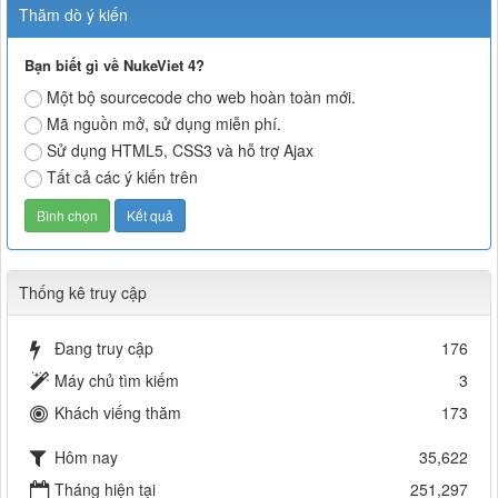
Thăm dò ý kiến
Bạn biết gì về NukeViet 4?
Một bộ sourcecode cho web hoàn toàn mới.
Mã nguồn mở, sử dụng miễn phí.
Sử dụng HTML5, CSS3 và hỗ trợ Ajax
Tất cả các ý kiến trên
Thống kê truy cập
Đang truy cập
176
Máy chủ tìm kiếm
3
Khách viếng thăm
173
Hôm nay
35,622
Tháng hiện tại
251,297