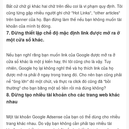
Bất cứ chữ gì khác hai chữ trên đều coi là vi phạm quy định. Tôi
cũng từng gặp nhiều người ghi chữ "Hot Links", "other articles"
trên banner của họ. Bạn đừng làm thế nếu bạn không muốn tài
khoản của mình bị đóng.
7. Đừng thiết lập chế độ mặc định link được mở ra ở
một cửa sổ khác.
Nếu bạn nghĩ rằng bạn muốn link của Google được mở ra ở
cửa sổ khác là một ý kiến hay, thì tôi cũng cho là vậy. Tuy
nhiên, Google họ lại không nghĩ thế và họ thích link của họ
được mở ra phải ở ngay trong trang đó. Cho nên bạn cũng phải
nể "ông lớn" đó một chút, và thực ra click đó cũng đã "bồi
thường" cho bạn bằng một số tiền rồi mà đúng không?
8. Đừng tạo nhiều tài khoản cho các trang web khác
nhau
Một tài khoản Google Adsense của bạn có thể dùng cho nhiều
trang khác nhau. Do vậy bạn không cần phải tạo nhiều tài