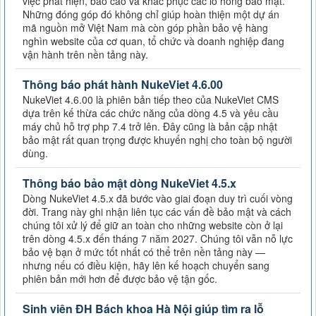
việc phát hiện, báo cáo và khắc phục các lỗ hổng bảo mật.
Những đóng góp đó không chỉ giúp hoàn thiện một dự án
mã nguồn mở Việt Nam mà còn góp phần bảo vệ hàng
nghìn website của cơ quan, tổ chức và doanh nghiệp đang
vận hành trên nền tảng này.
Thông báo phát hành NukeViet 4.6.00
NukeViet 4.6.00 là phiên bản tiếp theo của NukeViet CMS
dựa trên kế thừa các chức năng của dòng 4.5 và yêu cầu
máy chủ hỗ trợ php 7.4 trở lên. Đây cũng là bản cập nhật
bảo mật rất quan trọng được khuyến nghị cho toàn bộ người
dùng.
Thông báo bảo mật dòng NukeViet 4.5.x
Dòng NukeViet 4.5.x đã bước vào giai đoạn duy trì cuối vòng
đời. Trang này ghi nhận liên tục các vấn đề bảo mật và cách
chúng tôi xử lý để giữ an toàn cho những website còn ở lại
trên dòng 4.5.x đến tháng 7 năm 2027. Chúng tôi vẫn nỗ lực
bảo vệ bạn ở mức tốt nhất có thể trên nền tảng này —
nhưng nếu có điều kiện, hãy lên kế hoạch chuyển sang
phiên bản mới hơn để được bảo vệ tận gốc.
Sinh viên ĐH Bách khoa Hà Nội giúp tìm ra lỗ