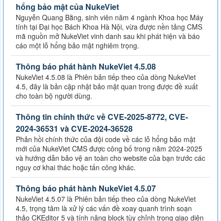
hổng bảo mật của NukeViet
Nguyễn Quang Bằng, sinh viên năm 4 ngành Khoa học Máy
tính tại Đại học Bách Khoa Hà Nội, vừa được nền tảng CMS
mã nguồn mở NukeViet vinh danh sau khi phát hiện và báo
cáo một lỗ hổng bảo mật nghiêm trọng.
Thông báo phát hành NukeViet 4.5.08
NukeViet 4.5.08 là Phiên bản tiếp theo của dòng NukeViet
4.5, đây là bản cập nhật bảo mật quan trong được đề xuất
cho toàn bộ người dùng.
Thông tin chính thức về CVE-2025-8772, CVE-
2024-36531 và CVE-2024-36528
Phản hồi chính thức của đội code về các lỗ hổng bảo mật
mới của NukeViet CMS được công bố trong năm 2024-2025
và hướng dẫn bảo vệ an toàn cho website của bạn trước các
nguy cơ khai thác hoặc tấn công khác.
Thông báo phát hành NukeViet 4.5.07
NukeViet 4.5.07 là Phiên bản tiếp theo của dòng NukeViet
4.5, trọng tâm là xử lý các vấn đề xoay quanh trình soạn
thảo CKEditor 5 và tính năng block tùy chỉnh trong giao diện