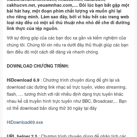
cakhucvn.net, yeuamnhac.com,.... Đôi lúc bạn bắt gặp một
bài hát hay, một đoạn phim chất lượng và muốn ghi lại
cho riêng mình. Làm sao đây, bởi vì hầu hết các trang web
loại này đều có một số thủ thuật nho nhỏ để che đi đường
link thực của tệp nguồn.
Với sự đóng góp của các bạn đọc xa gần và kiểm nghiệm của
chúng tôi. Chúng tôi xin nêu ra dưới đây thủ thuật giúp các bạn
làm điều đó một cách dễ dàng và nhanh chóng.
DOWNLOAD CHƯƠNG TRÌNH:
HiDownload 6.9
: Chương trình chuyên dùng để ghi lại và
download các đường link nhạc số trực tuyến, video streaming,
flash, .... tương thích với rất nhiều định dạng trực tuyến khác
nhau kể cả truyền hình trực tuyến như BBC, Broadcasr,... Bạn
có thể download bản dùng thử 30 ngày tại đây
HiDownload69.exe
URL helper 2.5
: Chương trình chuyên dùng để phân tích các