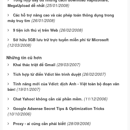
(25/01/2008)
MegaUpload dễ nhất
Các hỗ trợ nâng cao và các phép toán thông dụng trong
(26/01/2008)
máy truy tìm
(26/02/2008)
9 tiện ích thú vị trên Web
Sở hữu 5GB lưu trữ trực tuyến miễn phí từ Microsoft
(12/03/2008)
Những tin cũ hơn
(29/03/2007)
Khai thác triệt để Gmail
(26/02/2007)
Tích hợp từ điển Vdict lên trình duyệt
Tính năng mới của Vdict: dịch Anh - Việt toàn bộ đoạn văn
(19/01/2007)
bản!
(11/12/2006)
Chat Yahoo! không cần cài phần mềm.
Google Adsense Secret Tips & Optimization Tricks
(10/10/2006)
(28/09/2006)
Proxy - ai cũng cần phải biết!