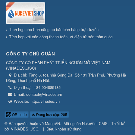
Tích hợp các tính năng cơ bản bán hàng trực tuyến
Tích hợp với các cổng thanh toán, ví điện tử trên toàn quốc
CÔNG TY CHỦ QUẢN
CÔNG TY CỔ PHẦN PHÁT TRIỂN NGUỒN MỞ VIỆT NAM
(
VINADES.,JSC
)
Địa chỉ:
Tầng 6, tòa nhà Sông Đà, Số 131 Trần Phú, Phường Hà
Đông, Thành phố Hà Nội.
Điện thoại:
+84-904885185
Email:
contact@vinades.vn
Website:
http://vinades.vn
QR-code
Đang truy cập: 205
© Bản quyền thuộc về
MangVN
.
Mã nguồn
NukeViet CMS
.
Thiết kế
bởi
VINADES.,JSC
.
|
Điều khoản sử dụng