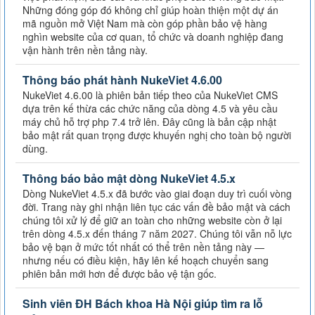
Những đóng góp đó không chỉ giúp hoàn thiện một dự án
mã nguồn mở Việt Nam mà còn góp phần bảo vệ hàng
nghìn website của cơ quan, tổ chức và doanh nghiệp đang
vận hành trên nền tảng này.
Thông báo phát hành NukeViet 4.6.00
NukeViet 4.6.00 là phiên bản tiếp theo của NukeViet CMS
dựa trên kế thừa các chức năng của dòng 4.5 và yêu cầu
máy chủ hỗ trợ php 7.4 trở lên. Đây cũng là bản cập nhật
bảo mật rất quan trọng được khuyến nghị cho toàn bộ người
dùng.
Thông báo bảo mật dòng NukeViet 4.5.x
Dòng NukeViet 4.5.x đã bước vào giai đoạn duy trì cuối vòng
đời. Trang này ghi nhận liên tục các vấn đề bảo mật và cách
chúng tôi xử lý để giữ an toàn cho những website còn ở lại
trên dòng 4.5.x đến tháng 7 năm 2027. Chúng tôi vẫn nỗ lực
bảo vệ bạn ở mức tốt nhất có thể trên nền tảng này —
nhưng nếu có điều kiện, hãy lên kế hoạch chuyển sang
phiên bản mới hơn để được bảo vệ tận gốc.
Sinh viên ĐH Bách khoa Hà Nội giúp tìm ra lỗ