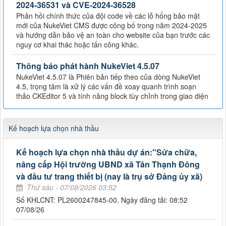
2024-36531 và CVE-2024-36528
Phản hồi chính thức của đội code về các lỗ hổng bảo mật
mới của NukeViet CMS được công bố trong năm 2024-2025
và hướng dẫn bảo vệ an toàn cho website của bạn trước các
nguy cơ khai thác hoặc tấn công khác.
Thông báo phát hành NukeViet 4.5.07
NukeViet 4.5.07 là Phiên bản tiếp theo của dòng NukeViet
4.5, trọng tâm là xử lý các vấn đề xoay quanh trình soạn
thảo CKEditor 5 và tính năng block tùy chỉnh trong giao diện
Kế hoạch lựa chọn nhà thầu
Kế hoạch lựa chọn nhà thầu dự án:"Sửa chữa,
nâng cấp Hội trường UBND xã Tân Thạnh Đông
và đầu tư trang thiết bị (nay là trụ sở Đảng ủy xã)
Thứ sáu - 07/08/2026 03:52
Số KHLCNT: PL2600247845-00. Ngày đăng tải: 08:52
07/08/26