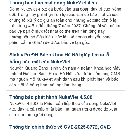
Thông báo bảo mật dòng NukeViet 4.5.x
Dòng NukeViet 4.5.x đã bước vào giai đoạn duy trì cuối vòng
đời. Trang này ghi nhận liên tục các vấn đề bảo mật và cách
chúng tôi xử lý để giữ an toàn cho những website còn ở lại
trên dòng 4.5.x đến tháng 7 năm 2027. Chúng tôi vẫn nỗ lực
bảo vệ bạn ở mức tốt nhất có thể trên nền tảng này —
nhưng nếu có điều kiện, hãy lên kế hoạch chuyển sang
phiên bản mới hơn để được bảo vệ tận gốc.
Sinh viên ĐH Bách khoa Hà Nội giúp tìm ra lỗ
hổng bảo mật của NukeViet
Nguyễn Quang Bằng, sinh viên năm 4 ngành Khoa học Máy
tính tại Đại học Bách Khoa Hà Nội, vừa được nền tảng CMS
mã nguồn mở NukeViet vinh danh sau khi phát hiện và báo
cáo một lỗ hổng bảo mật nghiêm trọng.
Thông báo phát hành NukeViet 4.5.08
NukeViet 4.5.08 là Phiên bản tiếp theo của dòng NukeViet
4.5, đây là bản cập nhật bảo mật quan trong được đề xuất
cho toàn bộ người dùng.
Thông tin chính thức về CVE-2025-8772, CVE-