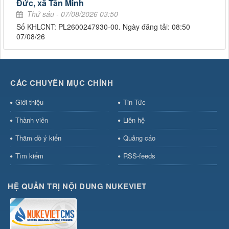
Đức, xã Tân Minh
Thứ sáu - 07/08/2026 03:50
Số KHLCNT: PL2600247930-00. Ngày đăng tải: 08:50
07/08/26
CÁC CHUYÊN MỤC CHÍNH
Giới thiệu
Tin Tức
Thành viên
Liên hệ
Thăm dò ý kiến
Quảng cáo
Tìm kiếm
RSS-feeds
HỆ QUẢN TRỊ NỘI DUNG NUKEVIET