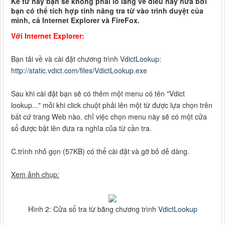
Kể từ nay bạn sẽ không phải lo lắng về điều này nữa bởi
bạn có thể tích hợp tính năng tra từ vào trình duyệt của
mình, cả Internet Explorer và FireFox.
Với Internet Explorer:
Bạn tải về và cài đặt chương trình
VdictLookup
:
http://static.vdict.com/files/VdictLookup.exe
Sau khi cài đặt bạn sẽ có thêm một menu có tên "Vdict
lookup..." mỗi khi click chuột phải lên một từ được lựa chọn trên
bất cứ trang Web nào. chỉ việc chọn menu này sẽ có một cửa
sổ được bật lên đưa ra nghĩa của từ cần tra.
C.trình nhỏ gọn (57KB) có thể cài đặt và gỡ bỏ dễ dàng.
Xem ảnh chụp:
Hình 2: Cửa sổ tra từ bằng chương trình
VdictLookup