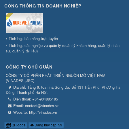
CỔNG THÔNG TIN DOANH NGHIỆP
Tích hợp bán hàng trực tuyến
Tích hợp các nghiệp vụ quản lý (quản lý khách hàng, quản lý nhân
sự, quản lý tài liệu)
CÔNG TY CHỦ QUẢN
CÔNG TY CỔ PHẦN PHÁT TRIỂN NGUỒN MỞ VIỆT NAM
(
VINADES.,JSC
)
Địa chỉ:
Tầng 6, tòa nhà Sông Đà, Số 131 Trần Phú, Phường Hà
Đông, Thành phố Hà Nội.
Điện thoại:
+84-904885185
Email:
contact@vinades.vn
Website:
http://vinades.vn
QR-code
Đang truy cập: 59