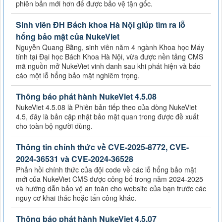
phiên bản mới hơn để được bảo vệ tận gốc.
Sinh viên ĐH Bách khoa Hà Nội giúp tìm ra lỗ
hổng bảo mật của NukeViet
Nguyễn Quang Bằng, sinh viên năm 4 ngành Khoa học Máy
tính tại Đại học Bách Khoa Hà Nội, vừa được nền tảng CMS
mã nguồn mở NukeViet vinh danh sau khi phát hiện và báo
cáo một lỗ hổng bảo mật nghiêm trọng.
Thông báo phát hành NukeViet 4.5.08
NukeViet 4.5.08 là Phiên bản tiếp theo của dòng NukeViet
4.5, đây là bản cập nhật bảo mật quan trong được đề xuất
cho toàn bộ người dùng.
Thông tin chính thức về CVE-2025-8772, CVE-
2024-36531 và CVE-2024-36528
Phản hồi chính thức của đội code về các lỗ hổng bảo mật
mới của NukeViet CMS được công bố trong năm 2024-2025
và hướng dẫn bảo vệ an toàn cho website của bạn trước các
nguy cơ khai thác hoặc tấn công khác.
Thông báo phát hành NukeViet 4.5.07