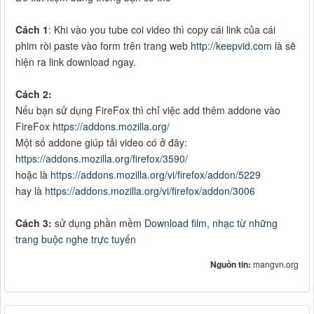
Cách 1
: Khi vào you tube coi video thì copy cái link của cái
phim ròi paste vào form trên trang web
http://keepvid.com
là sẽ
hiện ra link download ngay.
Cách 2:
Nếu bạn sử dụng FireFox thì chỉ việc add thêm addone vào
FireFox
https://addons.mozilla.org/
Một số addone giúp tải video có ở đây:
https://addons.mozilla.org/firefox/3590/
hoặc là
https://addons.mozilla.org/vi/firefox/addon/5229
hay là
https://addons.mozilla.org/vi/firefox/addon/3006
Cách 3:
sử dụng phần mềm
Download film, nhạc từ những
trang buộc nghe trực tuyến
Nguồn tin:
mangvn.org