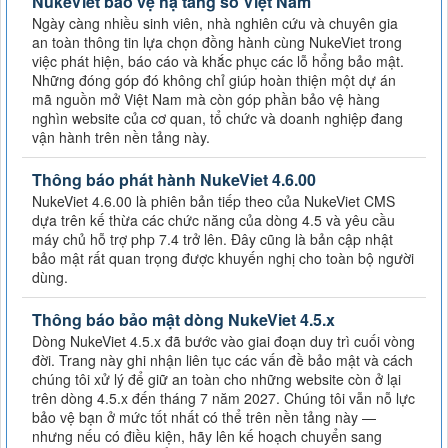
NukeViet bảo vệ hạ tầng số Việt Nam
Ngày càng nhiều sinh viên, nhà nghiên cứu và chuyên gia
an toàn thông tin lựa chọn đồng hành cùng NukeViet trong
việc phát hiện, báo cáo và khắc phục các lỗ hổng bảo mật.
Những đóng góp đó không chỉ giúp hoàn thiện một dự án
mã nguồn mở Việt Nam mà còn góp phần bảo vệ hàng
nghìn website của cơ quan, tổ chức và doanh nghiệp đang
vận hành trên nền tảng này.
Thông báo phát hành NukeViet 4.6.00
NukeViet 4.6.00 là phiên bản tiếp theo của NukeViet CMS
dựa trên kế thừa các chức năng của dòng 4.5 và yêu cầu
máy chủ hỗ trợ php 7.4 trở lên. Đây cũng là bản cập nhật
bảo mật rất quan trọng được khuyến nghị cho toàn bộ người
dùng.
Thông báo bảo mật dòng NukeViet 4.5.x
Dòng NukeViet 4.5.x đã bước vào giai đoạn duy trì cuối vòng
đời. Trang này ghi nhận liên tục các vấn đề bảo mật và cách
chúng tôi xử lý để giữ an toàn cho những website còn ở lại
trên dòng 4.5.x đến tháng 7 năm 2027. Chúng tôi vẫn nỗ lực
bảo vệ bạn ở mức tốt nhất có thể trên nền tảng này —
nhưng nếu có điều kiện, hãy lên kế hoạch chuyển sang