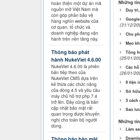
Những tin
hoàn thiện một dự án mã
nguồn mở Việt Nam mà
Duy trì
còn góp phần bảo vệ
Google
hàng nghìn website của
(31/12/20
cơ quan, tổ chức và
doanh nghiệp đang vận
Cho phé
hành trên nền tảng này.
Mẹo khắ
Thông báo phát
Tổng h
(25/01/20
hành NukeViet 4.6.00
NukeViet 4.6.00 là phiên
Các hỗ 
bản tiếp theo của
(26/01/20
NukeViet CMS dựa trên
9 tiện 
kế thừa các chức năng
của dòng 4.5 và yêu cầu
Sở hữu 
máy chủ hỗ trợ php 7.4
3 cách 
trở lên. Đây cũng là bản
cập nhật bảo mật rất
Sao lưu
quan trọng được khuyến
nghị cho toàn bộ người
Những tin
dùng.
Làm sa
Downloa
Thông báo bảo mật