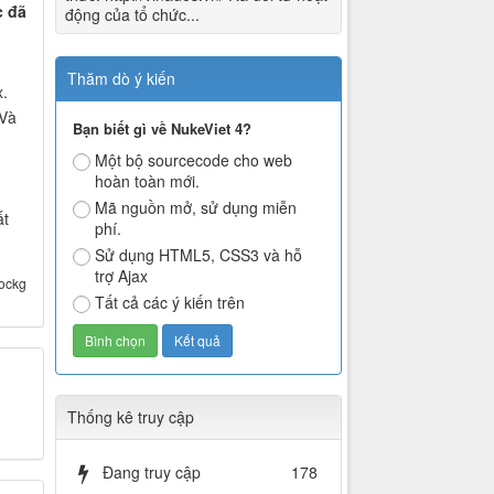
c đã
động của tổ chức...
Thăm dò ý kiến
x.
 Và
Bạn biết gì về NukeViet 4?
Một bộ sourcecode cho web
hoàn toàn mới.
Mã nguồn mở, sử dụng miễn
ất
phí.
Sử dụng HTML5, CSS3 và hỗ
trợ Ajax
hockg
Tất cả các ý kiến trên
Thống kê truy cập
Đang truy cập
178