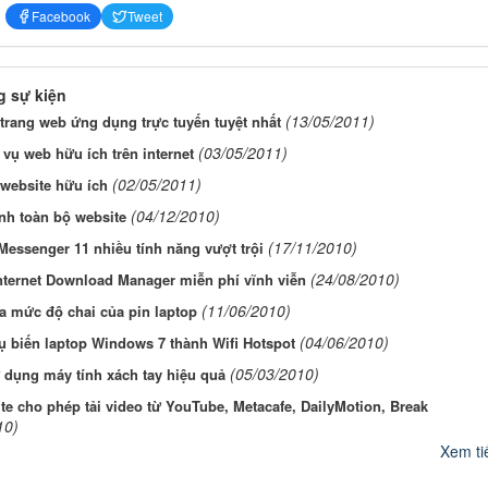
Facebook
Tweet
 sự kiện
(13/05/2011)
rang web ứng dụng trực tuyến tuyệt nhất
(03/05/2011)
 vụ web hữu ích trên internet
(02/05/2011)
website hữu ích
(04/12/2010)
nh toàn bộ website
(17/11/2010)
essenger 11 nhiều tính năng vượt trội
(24/08/2010)
nternet Download Manager miễn phí vĩnh viễn
(11/06/2010)
a mức độ chai của pin laptop
(04/06/2010)
 biến laptop Windows 7 thành Wifi Hotspot
(05/03/2010)
 dụng máy tính xách tay hiệu quả
te cho phép tải video từ YouTube, Metacafe, DailyMotion, Break
10)
Xem tiế