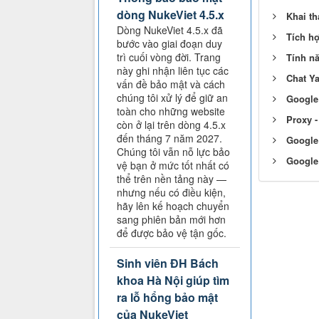
dòng NukeViet 4.5.x
Khai th
Dòng NukeViet 4.5.x đã
Tích hợ
bước vào giai đoạn duy
trì cuối vòng đời. Trang
Tính nă
này ghi nhận liên tục các
Chat Y
vấn đề bảo mật và cách
chúng tôi xử lý để giữ an
Google 
toàn cho những website
Proxy -
còn ở lại trên dòng 4.5.x
đến tháng 7 năm 2027.
Google
Chúng tôi vẫn nỗ lực bảo
Google
vệ bạn ở mức tốt nhất có
thể trên nền tảng này —
nhưng nếu có điều kiện,
hãy lên kế hoạch chuyển
sang phiên bản mới hơn
để được bảo vệ tận gốc.
Sinh viên ĐH Bách
khoa Hà Nội giúp tìm
ra lỗ hổng bảo mật
của NukeViet