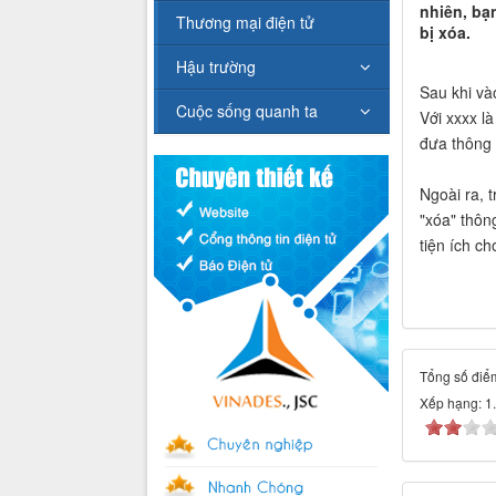
nhiên, bạ
Thương mại điện tử
bị xóa.
Hậu trường
Sau khi và
Cuộc sống quanh ta
Với xxxx l
đưa thông 
Ngoài ra, 
"xóa" thôn
tiện ích ch
Tổng số điểm
Xếp hạng:
1