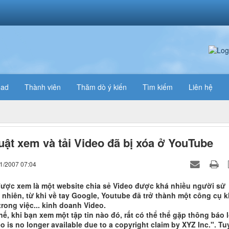
oad
Thành viên
Thăm dò ý kiến
Tìm kiếm
Liên hệ
uật xem và tải Video đã bị xóa ở YouTube
11/2007 07:04
ược xem là một website chia sẻ Video được khá nhiều người sử
 nhiên, từ khi về tay Google, Youtube đã trở thành một công cụ 
rong việc... kinh doanh Video.
hế, khi bạn xem một tập tin nào đó, rất có thể thể gặp thông báo l
o is no longer available due to a copyright claim by XYZ Inc.". Tu