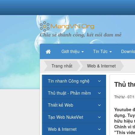
Chia sẻ thành công, kết nối đam mê
Giới thiệu
Tin Tức
Downl
Trang nhất
Web & Internet
Tin nhanh Công nghệ
Thủ th
Thủ thuật - Phần mềm
Thứ tư - 07/
Thiết kế Web
Youtube đ
dụng. Tuy
Tạo Web NukeViet
hữu hiệu t
Chính vì t
Web & Internet
"This vide