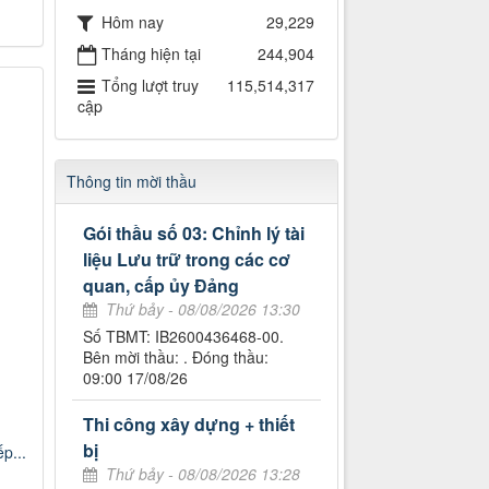
Hôm nay
29,229
Tháng hiện tại
244,904
Tổng lượt truy
115,514,317
cập
Thông tin mời thầu
Gói thầu số 03: Chỉnh lý tài
liệu Lưu trữ trong các cơ
quan, cấp ủy Đảng
Thứ bảy - 08/08/2026 13:30
Số TBMT: IB2600436468-00.
Bên mời thầu: . Đóng thầu:
09:00 17/08/26
Thi công xây dựng + thiết
bị
p...
Thứ bảy - 08/08/2026 13:28