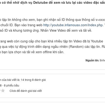
n có thể nhờ dịch vụ Delutube để xem và lưu lại các video đặc sắ
o tập tin không cho xem, bạn ghi nhận số ID thông qua thông số v=xxx
à chuỗi ID. Bạn vào trang web
http://youtube.infamousx.com/index.php
.
số ID và khung tương ứng. Nhấn View Video để xem và tải về.
trang web còn cung cấp cho bạn khá nhiều tập tin Video đã bị Youtube
g qua việc tự động trình diễn dạng ngẫu nhiên (Random) các tập tin. R
o bạn lựa chọn và tải về xem offline khi cần.
Nguồn tin:
tin
 của bài viết là: 14 trong 8 đánh giá
.8
-
8
phiếu bầu
Click để đánh giá bài viết