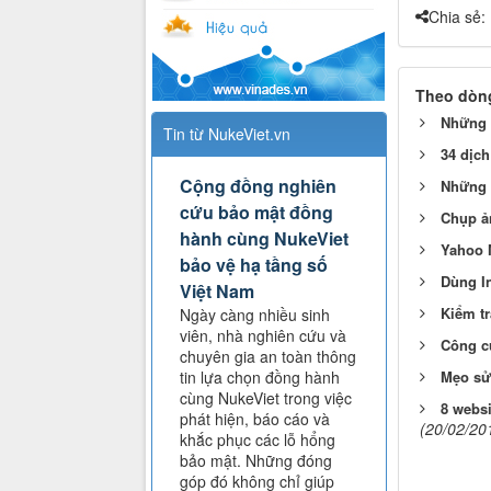
Chia sẻ:
Theo dòng
Những t
Tin từ NukeViet.vn
34 dịch
Cộng đồng nghiên
Những 
cứu bảo mật đồng
Chụp ả
hành cùng NukeViet
Yahoo M
bảo vệ hạ tầng số
Dùng I
Việt Nam
Kiểm tr
Ngày càng nhiều sinh
viên, nhà nghiên cứu và
Công cụ
chuyên gia an toàn thông
tin lựa chọn đồng hành
Mẹo sử
cùng NukeViet trong việc
8 websi
phát hiện, báo cáo và
(20/02/20
khắc phục các lỗ hổng
bảo mật. Những đóng
góp đó không chỉ giúp