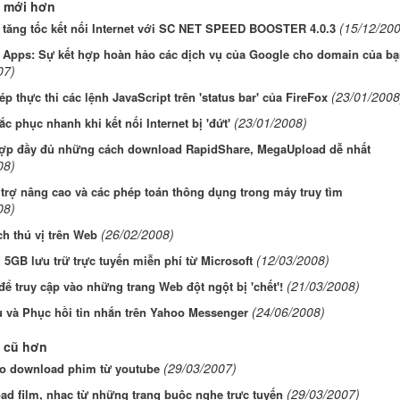
 mới hơn
(15/12/200
, tăng tốc kết nối Internet với SC NET SPEED BOOSTER 4.0.3
 Apps: Sự kết hợp hoàn hảo các dịch vụ của Google cho domain của bạ
07)
(23/01/2008
p thực thi các lệnh JavaScript trên 'status bar' của FireFox
(23/01/2008)
c phục nhanh khi kết nối Internet bị 'đứt'
ợp đầy đủ những cách download RapidShare, MegaUpload dễ nhất
08)
trợ nâng cao và các phép toán thông dụng trong máy truy tìm
08)
(26/02/2008)
ích thú vị trên Web
(12/03/2008)
5GB lưu trữ trực tuyến miễn phí từ Microsoft
(21/03/2008)
để truy cập vào những trang Web đột ngột bị 'chết'!
(24/06/2008)
 và Phục hồi tin nhắn trên Yahoo Messenger
 cũ hơn
(29/03/2007)
o download phim từ youtube
(29/03/2007)
d film, nhạc từ những trang buộc nghe trực tuyến