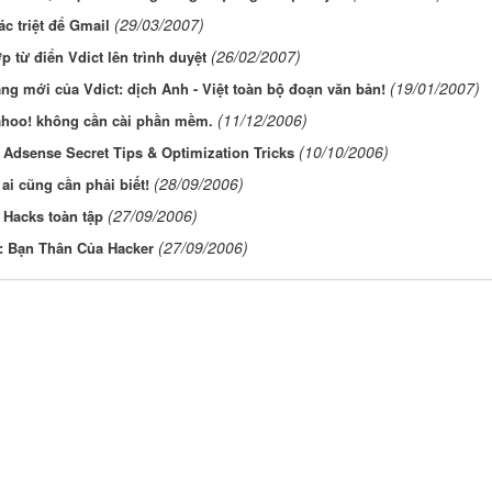
(29/03/2007)
ác triệt để Gmail
(26/02/2007)
p từ điển Vdict lên trình duyệt
(19/01/2007)
ng mới của Vdict: dịch Anh - Việt toàn bộ đoạn văn bản!
(11/12/2006)
ahoo! không cần cài phần mềm.
(10/10/2006)
Adsense Secret Tips & Optimization Tricks
(28/09/2006)
 ai cũng cần phải biết!
(27/09/2006)
 Hacks toàn tập
(27/09/2006)
: Bạn Thân Của Hacker