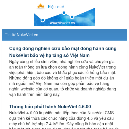
Tin từ NukeViet.vn
Cộng đồng nghiên cứu bảo mật đồng hành cùng
NukeViet bảo vệ hạ tầng số Việt Nam
Ngày càng nhiều sinh viên, nhà nghiên cứu và chuyên gia
an toàn thông tin lựa chọn đồng hành cùng NukeViet trong
việc phát hiện, báo cáo và khắc phục các lỗ hổng bảo mật.
Những đóng góp đó không chỉ giúp hoàn thiện một dự án
mã nguồn mở Việt Nam mà còn góp phần bảo vệ hàng
nghìn website của cơ quan, tổ chức và doanh nghiệp đang
vận hành trên nền tảng này.
Thông báo phát hành NukeViet 4.6.00
NukeViet 4.6.00 là phiên bản tiếp theo của NukeViet CMS
dựa trên kế thừa các chức năng của dòng 4.5 và yêu cầu
máy chủ hỗ trợ php 7.4 trở lên. Đây cũng là bản cập nhật
bảo mật rất quan trọng được khuyến nghị cho toàn bộ người