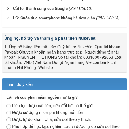
(25/11/2013)
Cốt lõi thành công của Google
(25/11/2013)
LG: Cuộc đua smartphone không hề đơn giản
Ủng hộ, hỗ trợ và tham gia phát triển NukeViet
1. Ủng hộ bằng tiền mặt vào Quỹ tài trợ NukeViet Qua tài khoản
Paypal: Chuyển khoản ngân hàng trực tiếp: Người đứng tên tài
khoản: NGUYEN THE HUNG Số tài khoản: 0031000792053 Loại
tài khoản: VND (Việt Nam Đồng) Ngân hàng Vietcombank chi
nhánh Hải Phòng. Website:...
Thăm dò ý kiến
Lợi ích của phần mềm nguồn mở là gì?
Liên tục được cải tiến, sửa đổi bởi cả thế giới.
Được sử dụng miễn phí không mất tiền.
Được tự do khám phá, sửa đổi theo ý thích.
Phù hợp để học tập, nghiên cứu vì được tự do sửa đổi theo