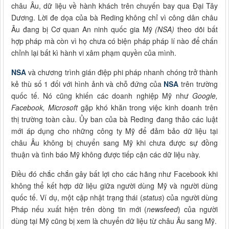
châu Âu, dữ liệu về hành khách trên chuyến bay qua Đại Tây
Dương. Lời đe dọa của bà Reding không chỉ vì công dân châu
Âu đang bị Cơ quan An ninh quốc gia Mỹ
(NSA)
theo dõi bất
hợp pháp mà còn vì họ chưa có biện pháp pháp lí nào để chấn
chỉnh lại bất kì hành vi xâm phạm quyền của mình.
NSA
và chương trình gián điệp phi pháp nhanh chóng trở thành
kẻ thù số 1 đối với hình ảnh và chỗ đứng của
NSA
trên trường
quốc tế. Nó cũng khiến các doanh nghiệp Mỹ như
Google,
Facebook, Microsoft
gặp khó khăn trong việc kinh doanh trên
thị trường toàn cầu. Ủy ban của bà Reding đang thảo các luật
mới áp dụng cho những công ty Mỹ để đảm bảo dữ liệu tại
châu Âu không bị chuyển sang Mỹ khi chưa được sự đồng
thuận và tình báo Mỹ không được tiếp cận các dữ liệu này.
Điều đó chắc chắn gây bất lợi cho các hãng như Facebook khi
không thể kết hợp dữ liệu giữa người dùng Mỹ và người dùng
quốc tế. Ví dụ, một cập nhật trạng thái (
status
) của người dùng
Pháp nếu xuất hiện trên dòng tin mới (
newsfeed
) của người
dùng tại Mỹ cũng bị xem là chuyển dữ liệu từ châu Âu sang Mỹ.