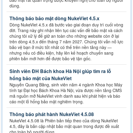
dùng.
Thông báo bảo mật dòng NukeViet 4.5.x
Dòng NukeViet 4.5.x đã bước vào giai đoạn duy trì cuối vòng
đời. Trang này ghi nhận liên tục các vấn đề bảo mật và cách
chúng tôi xử lý để giữ an toàn cho những website còn ở lại
trên dòng 4.5.x đến tháng 7 năm 2027. Chúng tôi vẫn nỗ lực
bảo vệ bạn ở mức tốt nhất có thể trên nền tảng này —
nhưng nếu có điều kiện, hãy lên kế hoạch chuyển sang
phiên bản mới hơn để được bảo vệ tận gốc.
Sinh viên ĐH Bách khoa Hà Nội giúp tìm ra lỗ
hổng bảo mật của NukeViet
Nguyễn Quang Bằng, sinh viên năm 4 ngành Khoa học Máy
tính tại Đại học Bách Khoa Hà Nội, vừa được nền tảng CMS
mã nguồn mở NukeViet vinh danh sau khi phát hiện và báo
cáo một lỗ hổng bảo mật nghiêm trọng.
Thông báo phát hành NukeViet 4.5.08
NukeViet 4.5.08 là Phiên bản tiếp theo của dòng NukeViet
4.5, đây là bản cập nhật bảo mật quan trong được đề xuất
cho toàn bộ người dùng.