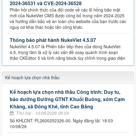
2024-36531 và CVE-2024-36528
Phản hồi chính thức của đội code về các lỗ hổng bảo mật
mới của NukeViet CMS được công bố trong năm 2024-2025
và hướng dẫn bảo vệ an toàn cho website của bạn trước các
nguy cơ khai thác hoặc tấn công khác.
Thông báo phát hành NukeViet 4.5.07
NukeViet 4.5.07 là Phiên bản tiếp theo của dòng NukeViet
4.5, trọng tâm là xử lý các vấn đề xoay quanh trình soạn
thảo CKEditor 5 và tính năng block tùy chỉnh trong giao diện
Kế hoạch lựa chọn nhà thầu
Kế hoạch lựa chọn nhà thầu Công trình: Duy tu,
bảo dưỡng Đường GTNT Khuổi Buông, xóm Cạm
Khàng, xã Đông Khê, tỉnh Cao Bằng
Thứ hai - 10/08/2026 08:03
Số KHLCNT: PL2600252326-00. Ngày đăng tải: 18:03
10/08/26