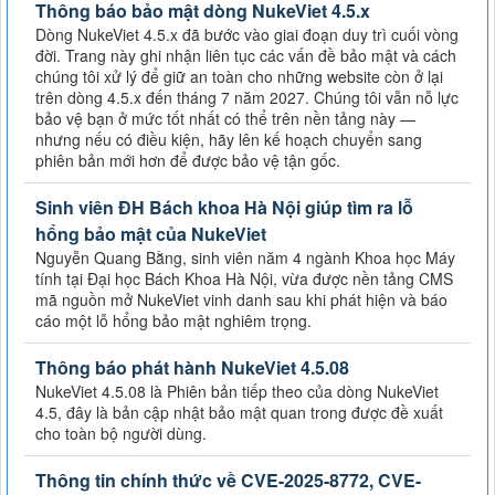
Thông báo bảo mật dòng NukeViet 4.5.x
Dòng NukeViet 4.5.x đã bước vào giai đoạn duy trì cuối vòng
đời. Trang này ghi nhận liên tục các vấn đề bảo mật và cách
chúng tôi xử lý để giữ an toàn cho những website còn ở lại
trên dòng 4.5.x đến tháng 7 năm 2027. Chúng tôi vẫn nỗ lực
bảo vệ bạn ở mức tốt nhất có thể trên nền tảng này —
nhưng nếu có điều kiện, hãy lên kế hoạch chuyển sang
phiên bản mới hơn để được bảo vệ tận gốc.
Sinh viên ĐH Bách khoa Hà Nội giúp tìm ra lỗ
hổng bảo mật của NukeViet
Nguyễn Quang Bằng, sinh viên năm 4 ngành Khoa học Máy
tính tại Đại học Bách Khoa Hà Nội, vừa được nền tảng CMS
mã nguồn mở NukeViet vinh danh sau khi phát hiện và báo
cáo một lỗ hổng bảo mật nghiêm trọng.
Thông báo phát hành NukeViet 4.5.08
NukeViet 4.5.08 là Phiên bản tiếp theo của dòng NukeViet
4.5, đây là bản cập nhật bảo mật quan trong được đề xuất
cho toàn bộ người dùng.
Thông tin chính thức về CVE-2025-8772, CVE-