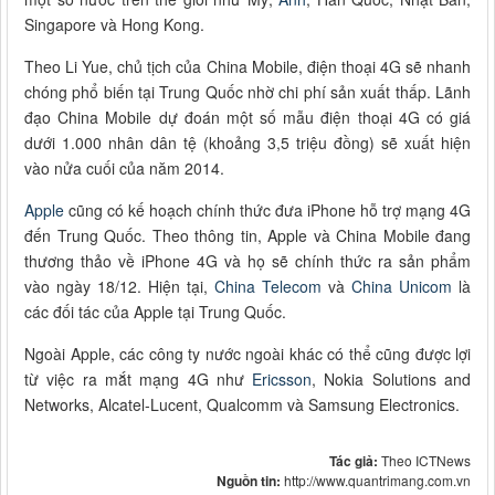
Singapore và Hong Kong.
Theo Li Yue, chủ tịch của China Mobile, điện thoại 4G sẽ nhanh
chóng phổ biến tại Trung Quốc nhờ chi phí sản xuất thấp. Lãnh
đạo China Mobile dự đoán một số mẫu điện thoại 4G có giá
dưới 1.000 nhân dân tệ (khoảng 3,5 triệu đồng) sẽ xuất hiện
vào nửa cuối của năm 2014.
Apple
cũng có kế hoạch chính thức đưa iPhone hỗ trợ mạng 4G
đến Trung Quốc. Theo thông tin, Apple và China Mobile đang
thương thảo về iPhone 4G và họ sẽ chính thức ra sản phẩm
vào ngày 18/12. Hiện tại,
China Telecom
và
China Unicom
là
các đối tác của Apple tại Trung Quốc.
Ngoài Apple, các công ty nước ngoài khác có thể cũng được lợi
từ việc ra mắt mạng 4G như
Ericsson
, Nokia Solutions and
Networks, Alcatel-Lucent, Qualcomm và Samsung Electronics.
Tác giả:
Theo ICTNews
Nguồn tin:
http://www.quantrimang.com.vn