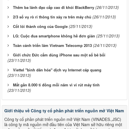
(26/11/2013)
Thêm ba lãnh đạo cấp cao đi khỏi BlackBerry
(26/11/2013)
2/3 số vụ rò rỉ thông tin xảy ra trên máy chủ
(25/11/2013)
Cốt lõi thành công của Google
(25/11/2013)
LG: Cuộc đua smartphone không hề đơn giản
(24/11/2013)
Toàn cảnh triển lãm Vietnam Telecomp 2013
Giới chức Đức cấm dùng iPhone sau một số bê bối
(23/11/2013)
Viettel "bình dân hóa" dịch vụ Internet cáp quang
(23/11/2013)
Mất gần 8.000 tỉ đồng mỗi năm vì vi rút máy tính
(23/11/2013)
Giới thiệu về Công ty cổ phần phát triển nguồn mở Việt Nam
Công ty cổ phần phát triển nguồn mở Việt Nam (VINADES.,JSC)
là công ty mã nguồn mở đầu tiên của Việt Nam sở hữu riêng một